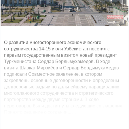
О развитии многостороннего экономического
сотрудничества 14-15 июля Узбекистан посетил с
первым государственным визитом новый президент
Туркменистана Сердар Бердымухамедов. В ходе
визита Шавкат Мирзиёев и Сердар Бердымухамедов
подписали Совместное заявление, в котором
закреплены основные договоренности и определены
долгосрочные задачи по дальнейшему наращиванию
многопланового сотрудничества и стратегического
партнерства между двумя странами. В ходе
переговоров были достигнуты следующие соглашения.
Принято решение о создании... ...