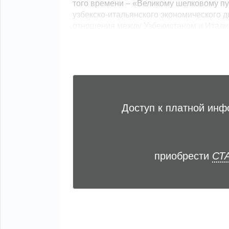
того времени – «Великому шелковому пут
узбекско-итальянского экономического 
отношения между Узбекистаном и Италией 
Доступ к платной ин
приобрести
СТА