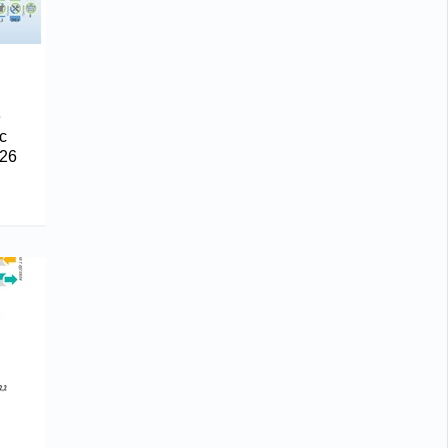
е
с
26