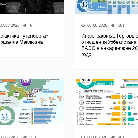
07.08.2026
9
07.08.2026
381
алактика Гутенберга»
Инфографика: Торговы
ршалла Маклюэна
отношения Узбекистана 
ЕАЭС в январе-июне 20
года
06.08.2026
331
05.08.2026
481