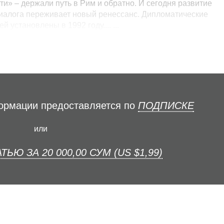
и» – держали путь в Рим и обратно. И сегодня развитие
диалога переживает новый ренессанс. Дипломатические
установлены в 1992 году.... ...
формации предоставляется по
ПОДПИСКЕ
или
ТЬЮ ЗА 20 000,00 СУМ (US $1,99)