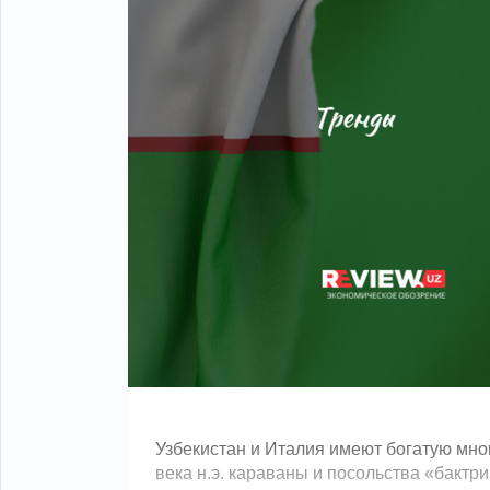
Узбекистан и Италия имеют богатую мног
века н.э. караваны и посольства «бактр