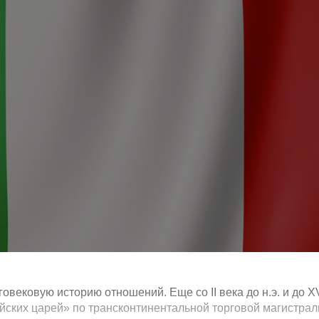
овековую историю отношений. Еще со II века до н.э. и до X
ийских царей» по трансконтинентальной торговой магистрал