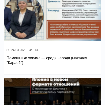
24.03.2026
139
Помощники хокима — среди народа (махалля
"Караой")