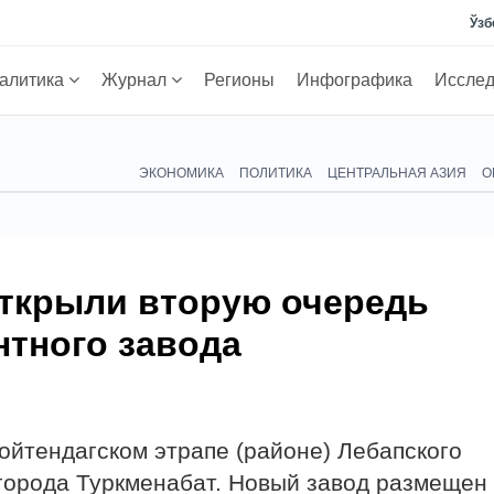
Ўзб
алитика
Журнал
Регионы
Инфографика
Иссле
ЭКОНОМИКА
ПОЛИТИКА
ЦЕНТРАЛЬНАЯ АЗИЯ
О
открыли вторую очередь
нтного завода
ойтендагском этрапе (районе) Лебапского
т города Туркменабат. Новый завод размещен