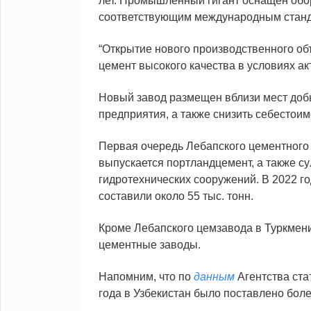
лет. Промышленный гигант оснащен обо
соответствующим международным станд
“Открытие нового производственного об
цемент высокого качества в условиях акт
Новый завод размещен вблизи мест добы
предприятия, а также снизить себестоим
Первая очередь Лебапского цементного
выпускается портландцемент, а также с
гидротехнических сооружений. В 2022 го
составили около 55 тыс. тонн.
Кроме Лебапского цемзавода в Туркмен
цементные заводы.
Напомним, что по
данным
Агентства ста
года в Узбекистан было поставлено боле