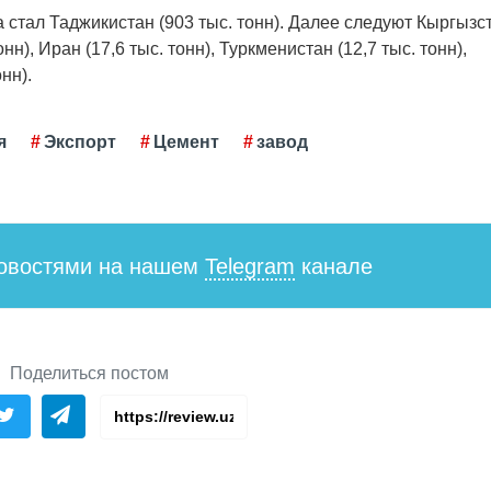
тал Таджикистан (903 тыс. тонн). Далее следуют Кыргызс
онн), Иран (17,6 тыс. тонн), Туркменистан (12,7 тыс. тонн),
онн).
я
Экспорт
Цемент
завод
новостями на нашем
Telegram
канале
Поделиться постом