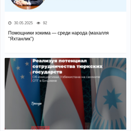
30.05.2025
92
Помощники хокима — среди народа (махалля
"Яхтанлик")