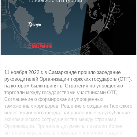
11 ноября 2022 г. в Самарканде прошло заседание
руководителей Организации тюркских государств (ОТГ),
на котором были приняты Стратегия по упрощению
торговли между государствами-участниками ОТГ,
Соглашение о формировании упрощенных
таможенных коридоров, Решение о создании Тюркского
инвестиционного фонда, направленные на углубление
экономического сотрудничества между странами
Организации. Принятые документы позволят более
интенсивно развивать промышленную кооперацию