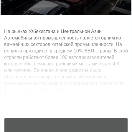
На рынках Узбекистана и Центральной Азии
Автомобильная промышленность является одним из
важнейших секторов китайской промышленности. На
ее долю приходится в среднем 10% ВВП страны. В этой
отрасли работают более 100 автопроизводителей,
которые обеспечивают рабочими местами около 4,3
млн человек. Ее динамичное развитие было
обусловлено государственными субсидиями и
крупными инвестициями в исследования и разработки.
Так, в период с 2015 по 2020... ...