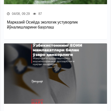
04/08, 09:29
87
Марказий Осиёда экологик устуворлик
йўналишларини баҳолаш