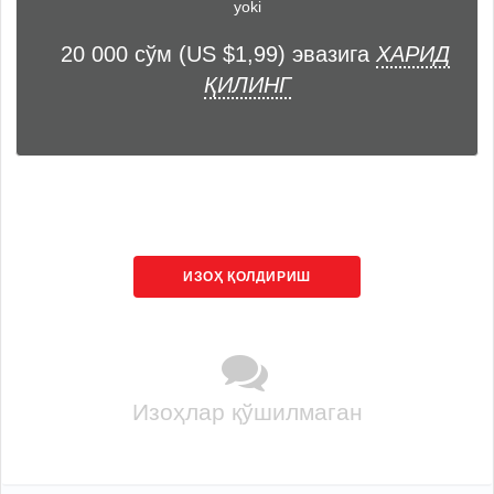
yoki
20 000 сўм (US $1,99) эвазига
ХАРИД
ҚИЛИНГ
ИЗОҲ ҚОЛДИРИШ
Изоҳлар қўшилмаган