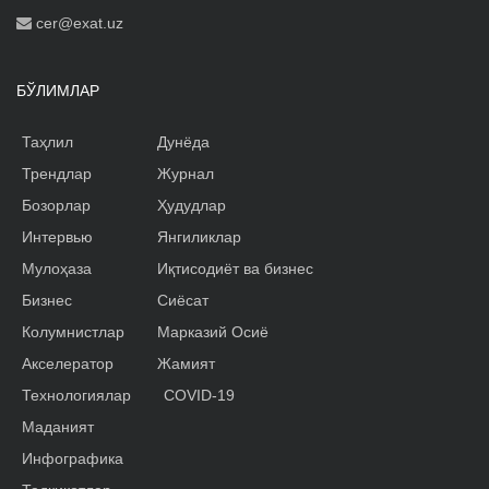
cer@exat.uz
БЎЛИМЛАР
Таҳлил
Дунёда
Трендлар
Журнал
Бозорлар
Ҳудудлар
Интервью
Янгиликлар
Мулоҳаза
Иқтисодиёт ва бизнес
Бизнес
Сиёсат
Колумнистлар
Марказий Осиё
Акселератор
Жамият
Технологиялар
COVID-19
Маданият
Инфографика