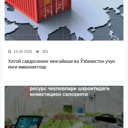
14.04.2026
303
Хитой савдосининг кенгайиши ва Ўзбекистон учун
янги имкониятлар