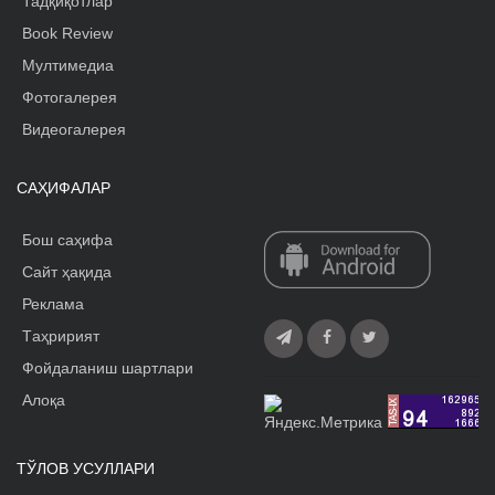
Тадқиқотлар
Book Review
Мултимедиа
Фотогалерея
Видеогалерея
САҲИФАЛАР
Бош саҳифа
Сайт ҳақида
Реклама
Tаҳририят
Фойдаланиш шартлари
Алоқа
ТЎЛОВ УСУЛЛАРИ