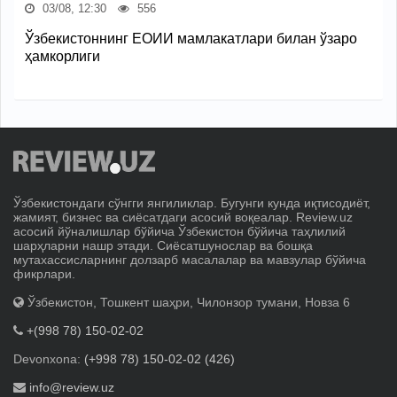
03/08, 12:30
556
Ўзбекистоннинг ЕОИИ мамлакатлари билан ўзаро
ҳамкорлиги
Ўзбекистондаги сўнгги янгиликлар. Бугунги кунда иқтисодиёт,
жамият, бизнес ва сиёсатдаги асосий воқеалар. Review.uz
асосий йўналишлар бўйича Ўзбекистон бўйича таҳлилий
шарҳларни нашр этади. Сиёсатшунослар ва бошқа
мутахассисларнинг долзарб масалалар ва мавзулар бўйича
фикрлари.
Ўзбекистон, Тошкент шаҳри, Чилонзор тумани, Новза 6
+(998 78) 150-02-02
Devonxona:
(+998 78) 150-02-02 (426)
info@review.uz