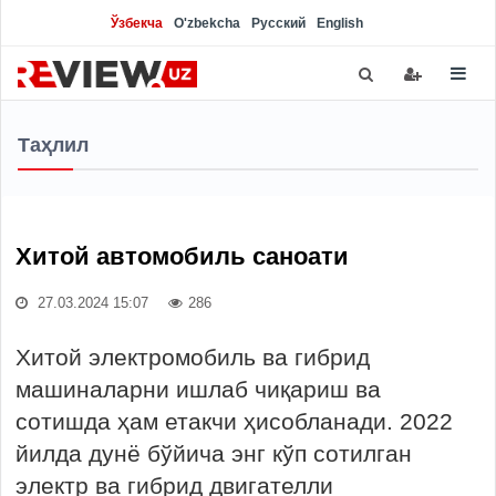
Ўзбекча
O'zbekcha
Русский
English
Таҳлил
Хитой автомобиль саноати
27.03.2024 15:07
286
Хитой электромобиль ва гибрид
машиналарни ишлаб чиқариш ва
сотишда ҳам етакчи ҳисобланади. 2022
йилда дунё бўйича энг кўп сотилган
электр ва гибрид двигателли