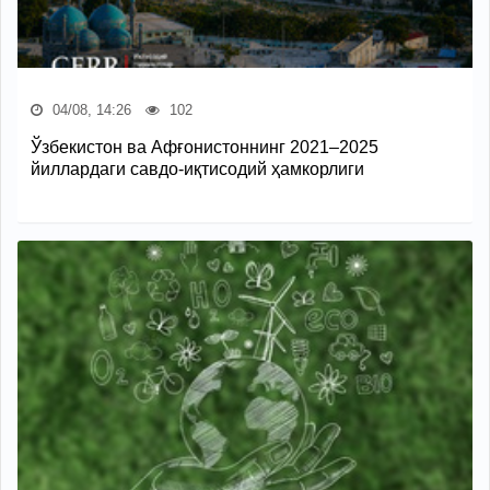
04/08, 14:26
102
Ўзбекистон ва Афғонистоннинг 2021–2025
йиллардаги савдо-иқтисодий ҳамкорлиги