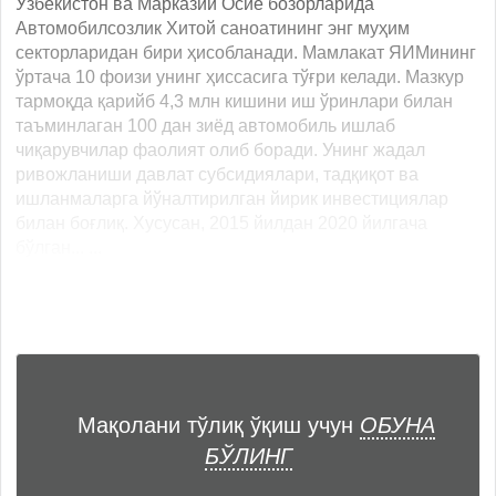
Ўзбекистон ва Марказий Осиё бозорларида
Автомобилсозлик Хитой саноатининг энг муҳим
секторларидан бири ҳисобланади. Мамлакат ЯИМининг
ўртача 10 фоизи унинг ҳиссасига тўғри келади. Мазкур
тармоқда қарийб 4,3 млн кишини иш ўринлари билан
таъминлаган 100 дан зиёд автомобиль ишлаб
чиқарувчилар фаолият олиб боради. Унинг жадал
ривожланиши давлат субсидиялари, тадқиқот ва
ишланмаларга йўналтирилган йирик инвестициялар
билан боғлиқ. Хусусан, 2015 йилдан 2020 йилгача
бўлган... ...
Мақолани тўлиқ ўқиш учун
ОБУНА
БЎЛИНГ