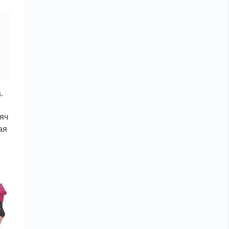
.
яч
ая