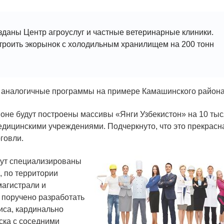
зданы Центр агроуслуг и частные ветеринарные клиники.
троить экорынок с холодильным хранилищем на 200 тонн
 аналогичные программы на примере Камашинского района
йоне будут построены массивы «Янги Узбекистон» на 10 тыс
едицинскими учреждениями. Подчеркнуто, что это прекрасн
говли.
удут специализированы
, по территории
агистрали и
 поручено разработать
иса, кардинально
ска с соседними