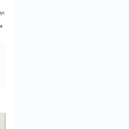
уг.
х