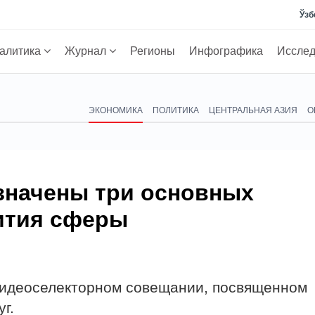
Ўзб
алитика
Журнал
Регионы
Инфографика
Иссле
ЭКОНОМИКА
ПОЛИТИКА
ЦЕНТРАЛЬНАЯ АЗИЯ
О
означены три основных
ития сферы
видеоселекторном совещании, посвященном
г.