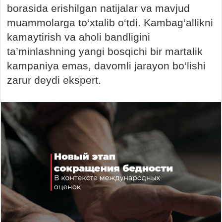
borasida erishilgan natijalar va mavjud
muammolarga to‘xtalib o‘tdi. Kambag‘allikni
kamaytirish va aholi bandligini
ta’minlashning yangi bosqichi bir martalik
kampaniya emas, davomli jarayon bo‘lishi
zarur deydi ekspert.