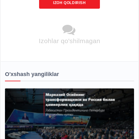
IZOH QOLDIRISH
Izohlar qo'shilmagan
O'xshash yangiliklar