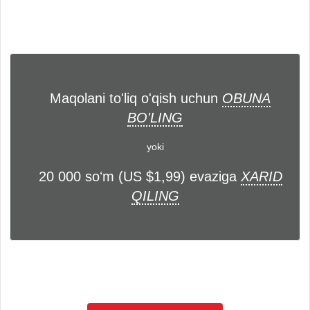
Maqolani to'liq o'qish uchun
OBUNA
BO'LING
yoki
20 000 soʻm (US $1,99) evaziga
XARID
QILING