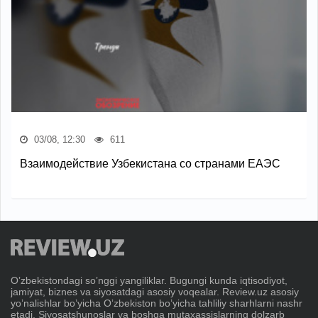
03/08, 12:30
611
Взаимодействие Узбекистана со странами ЕАЭС
Oʼzbekistondagi soʼnggi yangiliklar. Bugungi kunda iqtisodiyot,
jamiyat, biznes va siyosatdagi asosiy voqealar. Review.uz asosiy
yoʼnalishlar boʼyicha Oʼzbekiston boʼyicha tahliliy sharhlarni nashr
etadi. Siyosatshunoslar va boshqa mutaxassislarning dolzarb