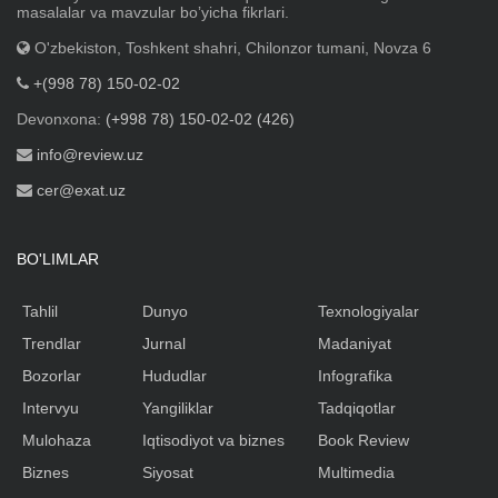
masalalar va mavzular boʼyicha fikrlari.
O'zbekiston, Toshkent shahri, Chilonzor tumani, Novza 6
+(998 78) 150-02-02
Devonxona:
(+998 78) 150-02-02 (426)
info@review.uz
cer@exat.uz
BO'LIMLAR
Tahlil
Dunyo
Texnologiyalar
Trendlar
Jurnal
Madaniyat
Bozorlar
Hududlar
Infografika
Intervyu
Yangiliklar
Tadqiqotlar
Mulohaza
Iqtisodiyot va biznes
Book Review
Biznes
Siyosat
Multimedia