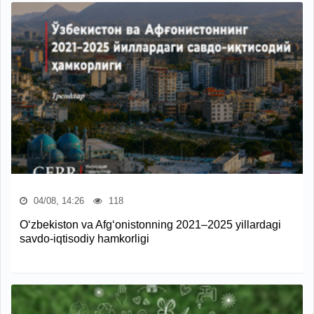
04/08, 14:26
118
O‘zbekiston va Afg‘onistonning 2021–2025 yillardagi
savdo-iqtisodiy hamkorligi