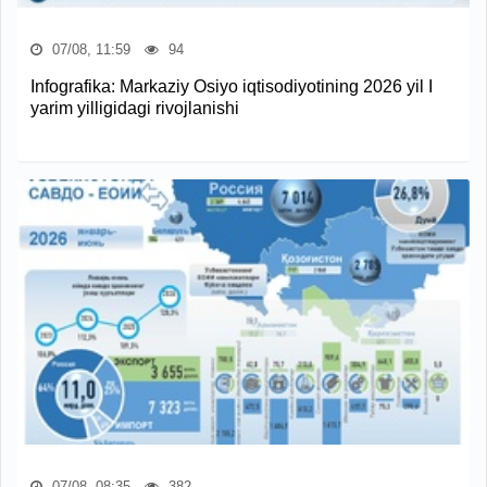
07/08, 11:59
94
Infografika: Markaziy Osiyo iqtisodiyotining 2026 yil I
yarim yilligidagi rivojlanishi
07/08, 08:35
382