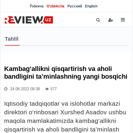
Ўзбекча
O'zbekcha
Русский
English
Tahlil
Kambag‘allikni qisqartirish va aholi
bandligini ta’minlashning yangi bosqichi
24.08.2023 09:38
577
Iqtisodiy tadqiqotlar va islohotlar markazi
direktori o‘rinbosari Xurshed Asadov ushbu
maqola mamlakatimizda kambag‘allikni
qisqartirish va aholi bandligini ta’minlash