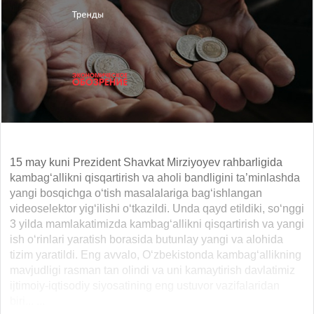
15 may kuni Prezident Shavkat Mirziyoyev rahbarligida
kambag‘allikni qisqartirish va aholi bandligini ta’minlashda
yangi bosqichga o‘tish masalalariga bag‘ishlangan
videoselektor yig‘ilishi o‘tkazildi. Unda qayd etildiki, so‘nggi
3 yilda mamlakatimizda kambag‘allikni qisqartirish va yangi
ish o‘rinlari yaratish borasida butunlay yangi va alohida
tizim yaratildi. Eng avvalo, O‘zbekistonda kambag‘allikning
mavjudligi rasman tan olindi va uni kamaytirish davlatimiz
ijtimoiy-iqtisodiy siyosatining eng ustuvor vazifalaridan
biri... ...