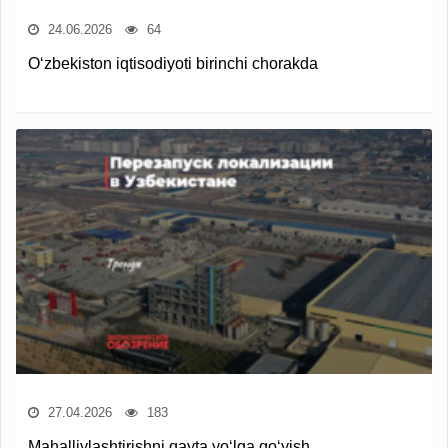
24.06.2026
64
O‘zbekiston iqtisodiyoti birinchi chorakda
27.04.2026
183
Mahalliylashtirishni qayta yo‘lga qo‘yish