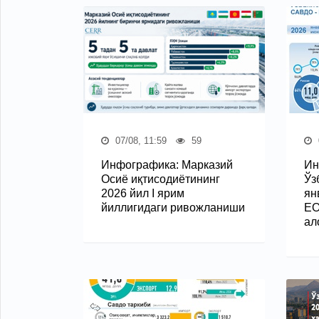
07/08, 11:59
59
Инфографика: Марказий
Ин
Осиё иқтисодиётининг
Ўз
2026 йил I ярим
ян
йиллигидаги ривожланиши
ЕО
ал