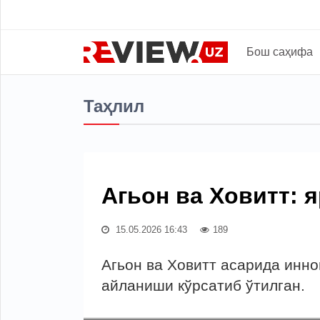
Бош саҳифа
Таҳлил
Агьон ва Ховитт: 
15.05.2026 16:43
189
Агьон ва Ховитт асарида инн
айланиши кўрсатиб ўтилган.