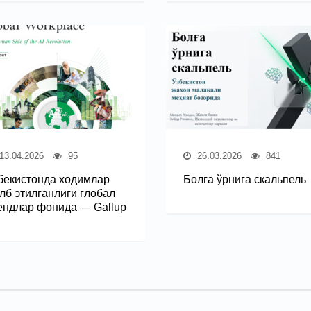
13.04.2026
95
26.03.2026
841
бекистонда ходимлар
Болға ўрнига скальпель
лб этилганлиги глобал
ендлар фонида — Gallup