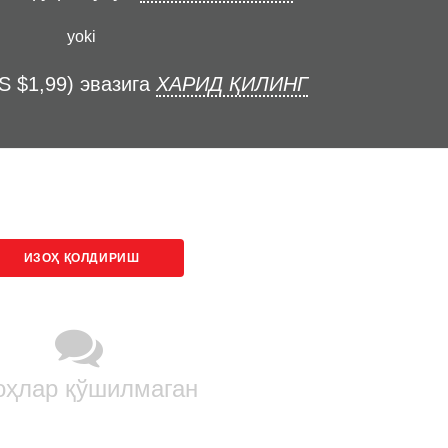
yoki
S $1,99) эвазига
ХАРИД ҚИЛИНГ
ИЗОҲ ҚОЛДИРИШ
оҳлар қўшилмаган