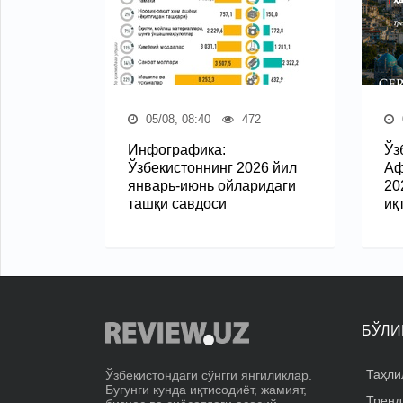
05/08, 08:40
472
Инфографика:
Ўз
Ўзбекистоннинг 2026 йил
Аф
январь-июнь ойларидаги
20
ташқи савдоси
иқ
БЎЛИ
Таҳли
Ўзбекистондаги сўнгги янгиликлар.
Бугунги кунда иқтисодиёт, жамият,
Тренд