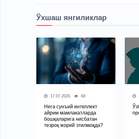
Ўхшаш янгиликлар
17.07.2026
68
Нега сунъий интеллект
Ўз
айрим мамлакатларда
пр
бошқаларига нисбатан
тезроқ жорий этилмоқда?