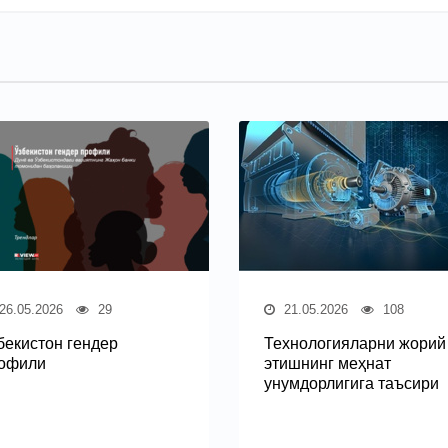
26.05.2026
29
21.05.2026
108
бекистон гендер
Технологияларни жорий
офили
этишнинг меҳнат
унумдорлигига таъсири