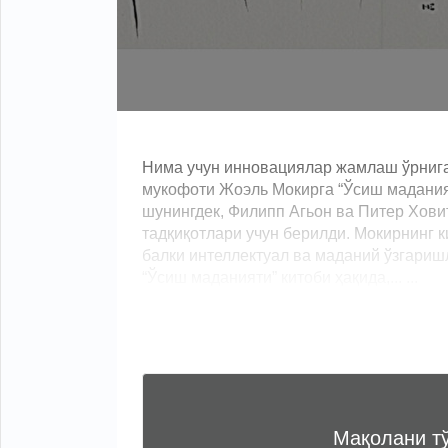
Нима учун инновациялар жамлаш ўрнига 
мукофоти Жоэль Мокирга “Ўсиш маданият
шунингдек, Филипп Агьон ва Питер Ховит
тадқиқотлари учун берилди. Мокирнинг 
балки интеллектуал ва маданий ўзгариш
“Ўсиш маданияти” китоби ҳақида,... ...
Мақолани т