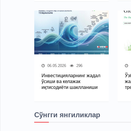
06.05.2026
296
Инвестицияларнинг жадал
Ўз
ўсиши ва келажак
жа
иқтисодиёти шаклланиши
тр
Сўнгги янгиликлар