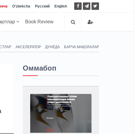
екча
O'zbekcha
Русский
English
иқотлар
Book Review
СТЛАР
АКСЕЛЕРАТОР
ДУНЁДА
БАРЧА МАҚОЛАЛАР
Оммабоп
а