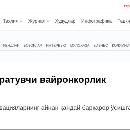
Ўзб
Таҳлил
Журнал
Ҳудудлар
Инфографика
Тадқ
ТРЕНДЛАР
БОЗОРЛАР
ИНТЕРВЬЮ
МУЛОҲАЗА
БИЗНЕС
КОЛУМНИ
яратувчи вайронкорлик
овацияларнинг айнан қандай барқарор ўсишг