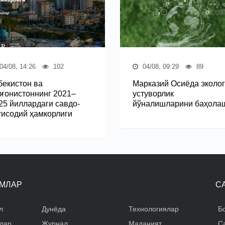
04/08, 14:26
102
04/08, 09:29
89
бекистон ва
Марказий Осиёда эколог
ғонистоннинг 2021–
устуворлик
25 йиллардаги савдо-
йўналишларини баҳола
тисодий ҳамкорлиги
МЛАР
С
л
Дунёда
Технологиялар
Б
лар
Журнал
Маданият
С