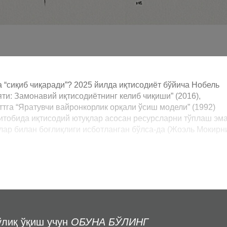
“сиқиб чиқаради”? 2025 йилда иқтисодиёт бўйича Нобель
и: Замонавий иқтисодиётнинг келиб чиқиши” (2016),
тга “Яратувчи вайронкорлик орқали ўсиш модели” (1992)
китобида иқтисодий ютуқлар асосан ресурсларни тўплаш эма
лар билан боғлиқлиги исботланган бўлса-да (Жоэль Мокирн
ўлиқ ўқиш учун
ОБУНА БЎЛИНГ