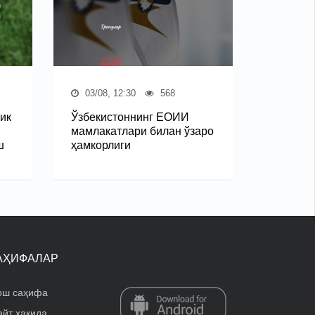
03/08, 12:30
568
ик
Ўзбекистоннинг ЕОИИ
мамлакатлари билан ўзаро
ш
ҳамкорлиги
АҲИФАЛАР
ош саҳифа
айт ҳақида