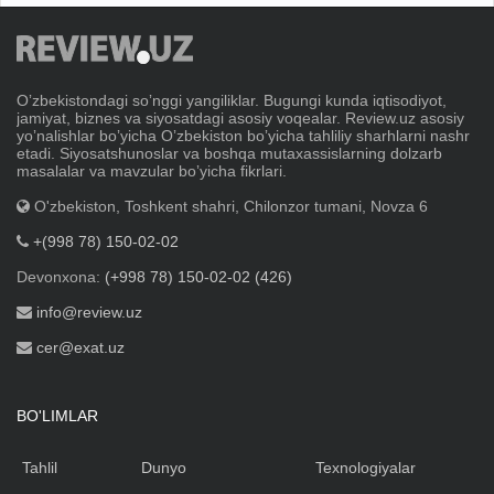
Oʼzbekistondagi soʼnggi yangiliklar. Bugungi kunda iqtisodiyot,
jamiyat, biznes va siyosatdagi asosiy voqealar. Review.uz asosiy
yoʼnalishlar boʼyicha Oʼzbekiston boʼyicha tahliliy sharhlarni nashr
etadi. Siyosatshunoslar va boshqa mutaxassislarning dolzarb
masalalar va mavzular boʼyicha fikrlari.
O'zbekiston, Toshkent shahri, Chilonzor tumani, Novza 6
+(998 78) 150-02-02
Devonxona:
(+998 78) 150-02-02 (426)
info@review.uz
cer@exat.uz
BO'LIMLAR
Tahlil
Dunyo
Texnologiyalar