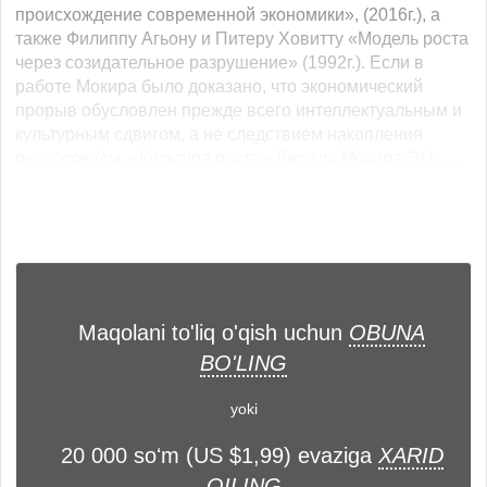
происхождение современной экономики», (2016г.), а
также Филиппу Агьону и Питеру Ховитту «Модель роста
через созидательное разрушение» (1992г.). Если в
работе Мокира было доказано, что экономический
прорыв обусловлен прежде всего интеллектуальным и
культурным сдвигом, а не следствием накопления
ресурсов (см. «Культура роста» Джоэла Мокира ЭО... ...
Maqolani to'liq o'qish uchun
OBUNA
BO'LING
yoki
20 000 soʻm (US $1,99) evaziga
XARID
QILING