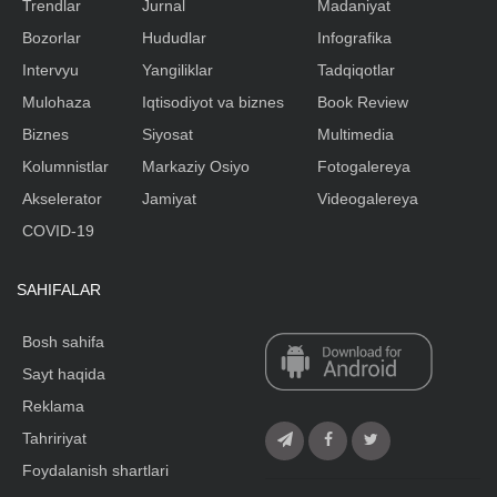
Trendlar
Jurnal
Madaniyat
Bozorlar
Hududlar
Infografika
Intervyu
Yangiliklar
Tadqiqotlar
Mulohaza
Iqtisodiyot va biznes
Book Review
Biznes
Siyosat
Multimedia
Kolumnistlar
Markaziy Osiyo
Fotogalereya
Akselerator
Jamiyat
Videogalereya
COVID-19
SAHIFALAR
Bosh sahifa
Sayt haqida
Reklama
Tahririyat
Foydalanish shartlari