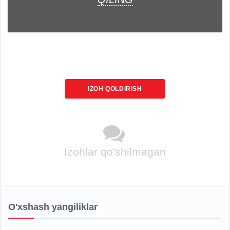
IZOH QOLDIRISH
Izohlar qo'shilmagan
O'xshash yangiliklar