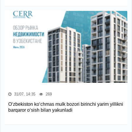
31/07, 14:35
269
O‘zbekiston ko‘chmas mulk bozori birinchi yarim yillikni
barqaror o‘sish bilan yakunladi