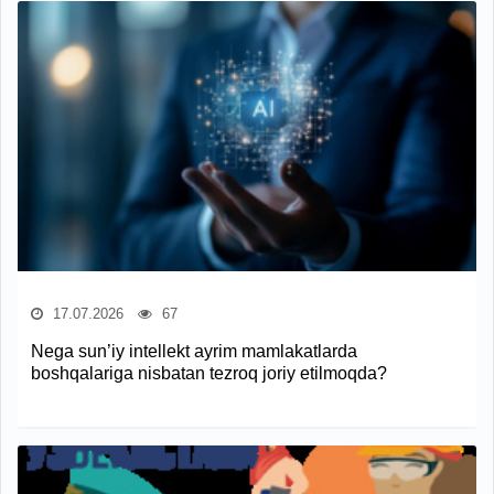
17.07.2026
67
Nega sun’iy intellekt ayrim mamlakatlarda
boshqalariga nisbatan tezroq joriy etilmoqda?