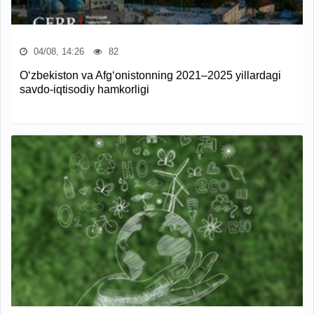
04/08, 14:26
82
O‘zbekiston va Afg‘onistonning 2021–2025 yillardagi
savdo-iqtisodiy hamkorligi