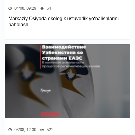
04/08, 09:29
64
Markaziy Osiyoda ekologik ustuvorlik yo‘nalishlarini
baholash
03/08, 12:30
521