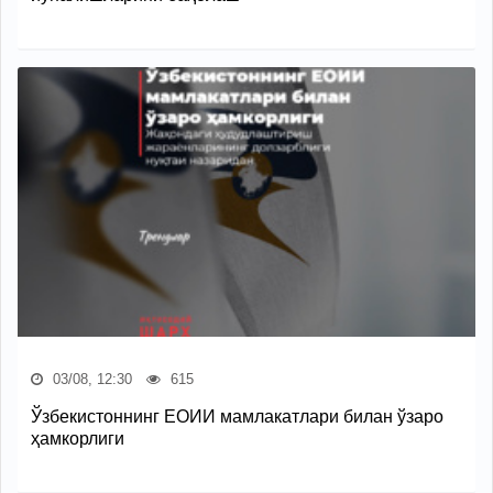
03/08, 12:30
615
Ўзбекистоннинг ЕОИИ мамлакатлари билан ўзаро
ҳамкорлиги