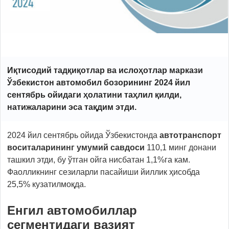
Иқтисодий тадқиқотлар ва ислоҳотлар маркази
Ўзбекистон автомобил бозорининг 2024 йил
сентябрь ойидаги ҳолатини таҳлил қилди,
натижаларини эса тақдим этди.
2024 йил сентябрь ойида Ўзбекистонда
автотранспорт
воситаларининг умумий савдоси
110,1 минг донани
ташкил этди, бу ўтган ойга нисбатан 1,1%га кам.
Фаолликнинг сезиларли пасайиши йиллик ҳисобда
25,5% кузатилмоқда.
Енгил автомобиллар
сегментидаги вазият