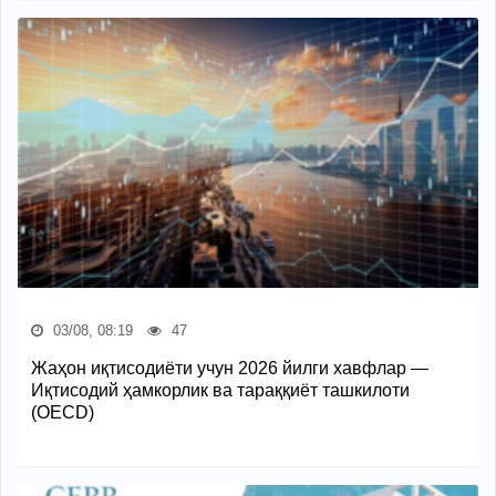
03/08, 08:19
47
Жаҳон иқтисодиёти учун 2026 йилги хавфлар —
Иқтисодий ҳамкорлик ва тараққиёт ташкилоти
(OECD)