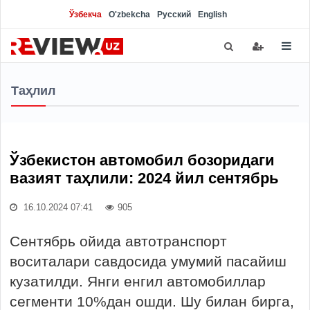
Ўзбекча
O'zbekcha
Русский
English
Таҳлил
Ўзбекистон автомобил бозоридаги
вазият таҳлили: 2024 йил сентябрь
16.10.2024 07:41
905
Сентябрь ойида автотранспорт
воситалари савдосида умумий пасайиш
кузатилди. Янги енгил автомобиллар
сегменти 10%дан ошди. Шу билан бирга,