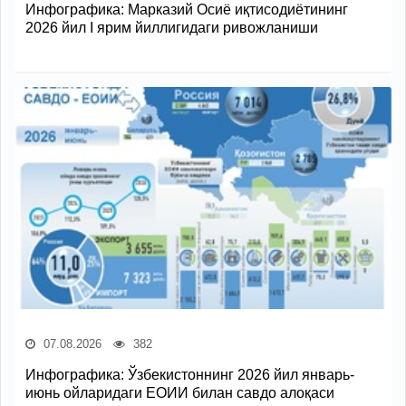
Инфографика: Марказий Осиё иқтисодиётининг
2026 йил I ярим йиллигидаги ривожланиши
07.08.2026
382
Инфографика: Ўзбекистоннинг 2026 йил январь-
июнь ойларидаги ЕОИИ билан савдо алоқаси