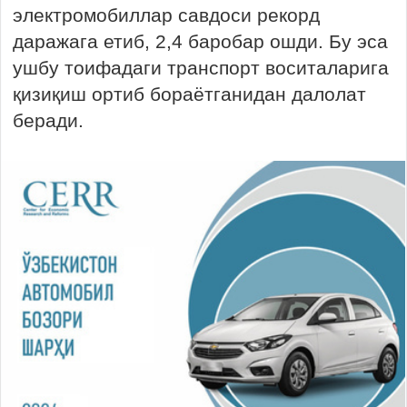
электромобиллар савдоси рекорд
даражага етиб, 2,4 баробар ошди. Бу эса
ушбу тоифадаги транспорт воситаларига
қизиқиш ортиб бораётганидан далолат
беради.