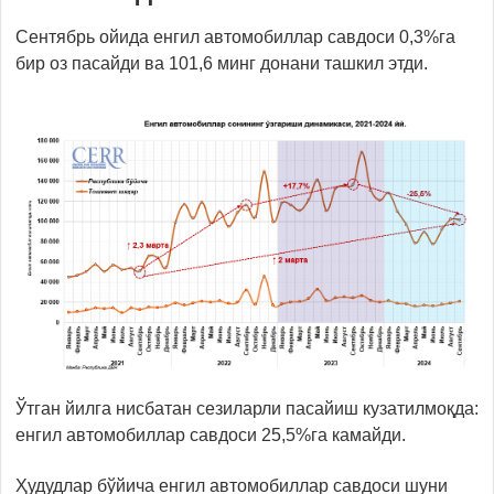
Сентябрь ойида енгил автомобиллар савдоси 0,3%га
бир оз пасайди ва 101,6 минг донани ташкил этди.
Ўтган йилга нисбатан сезиларли пасайиш кузатилмоқда:
енгил автомобиллар савдоси 25,5%га камайди.
Ҳудудлар бўйича енгил автомобиллар савдоси шуни