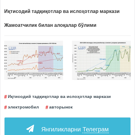
Иқтисодий тадқиқотлар ва ислоҳотлар маркази
Жамоатчилик билан алоқалар бўлими
Иқтисодий тадқиқотлар ва ислоҳотлар маркази
электромобил
авторынок
Янгиликларни
Телеграм