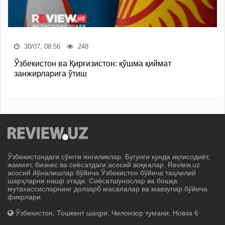
30/07, 08:56
248
Ўзбекистон ва Қирғизистон: қўшма қиймат
занжирларига ўтиш
Ўзбекистондаги сўнгги янгиликлар. Бугунги кунда иқтисодиёт,
жамият, бизнес ва сиёсатдаги асосий воқеалар. Review.uz
асосий йўналишлар бўйича Ўзбекистон бўйича таҳлилий
шарҳларни нашр этади. Сиёсатшунослар ва бошқа
мутахассисларнинг долзарб масалалар ва мавзулар бўйича
фикрлари.
Ўзбекистон, Тошкент шаҳри, Чилонзор тумани, Новза 6