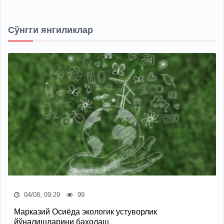
Сўнгги янгиликлар
04/08, 09:29
99
Марказий Осиёда экологик устуворлик
йўналишларини баҳолаш