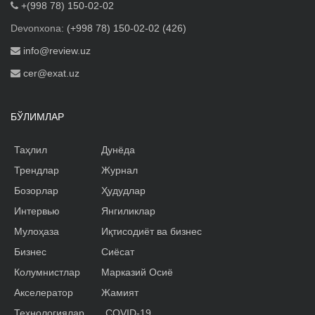
+(998 78) 150-02-02
Devonxona:
(+998 78) 150-02-02 (426)
info@review.uz
cer@exat.uz
БЎЛИМЛАР
Таҳлил
Дунёда
Трендлар
Журнал
Бозорлар
Ҳудудлар
Интервью
Янгиликлар
Мулоҳаза
Иқтисодиёт ва бизнес
Бизнес
Сиёсат
Колумнистлар
Марказий Осиё
Акселератор
Жамият
Технологиялар
COVID-19