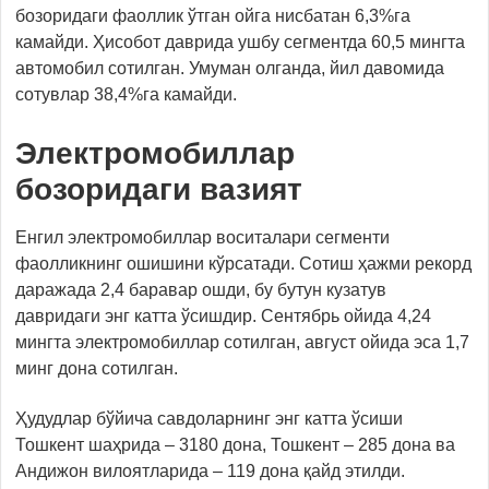
бозоридаги фаоллик ўтган ойга нисбатан 6,3%га
камайди. Ҳисобот даврида ушбу сегментда 60,5 мингта
автомобил сотилган. Умуман олганда, йил давомида
сотувлар 38,4%га камайди.
Электромобиллар
бозоридаги вазият
Енгил электромобиллар воситалари сегменти
фаолликнинг ошишини кўрсатади. Сотиш ҳажми рекорд
даражада 2,4 баравар ошди, бу бутун кузатув
давридаги энг катта ўсишдир. Сентябрь ойида 4,24
мингта электромобиллар сотилган, август ойида эса 1,7
минг дона сотилган.
Ҳудудлар бўйича савдоларнинг энг катта ўсиши
Тошкент шаҳрида – 3180 дона, Тошкент – 285 дона ва
Андижон вилоятларида – 119 дона қайд этилди.