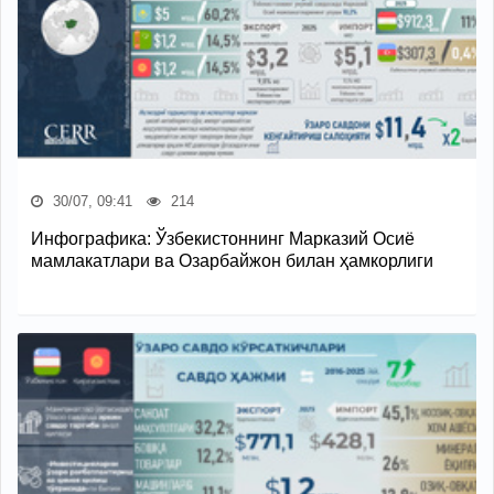
30/07, 09:41
214
Инфографика: Ўзбекистоннинг Марказий Осиё
мамлакатлари ва Озарбайжон билан ҳамкорлиги