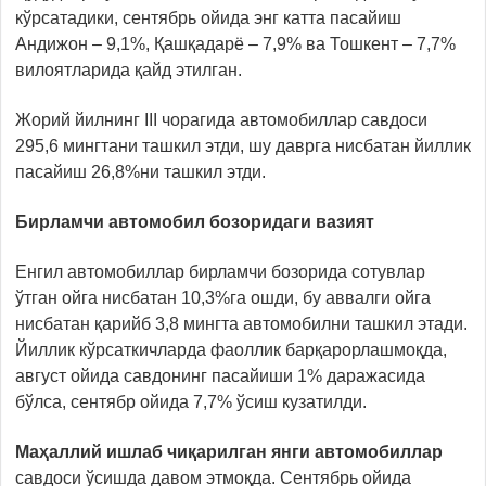
кўрсатадики, сентябрь ойида энг катта пасайиш
Андижон – 9,1%, Қашқадарё – 7,9% ва Тошкент – 7,7%
вилоятларида қайд этилган.
Жорий йилнинг III чорагида автомобиллар савдоси
295,6 мингтани ташкил этди, шу даврга нисбатан йиллик
пасайиш 26,8%ни ташкил этди.
Бирламчи автомобил бозоридаги вазият
Енгил автомобиллар бирламчи бозорида сотувлар
ўтган ойга нисбатан 10,3%га ошди, бу аввалги ойга
нисбатан қарийб 3,8 мингта автомобилни ташкил этади.
Йиллик кўрсаткичларда фаоллик барқарорлашмоқда,
август ойида савдонинг пасайиши 1% даражасида
бўлса, сентябр ойида 7,7% ўсиш кузатилди.
Маҳаллий ишлаб чиқарилган янги автомобиллар
савдоси ўсишда давом этмоқда. Сентябрь ойида