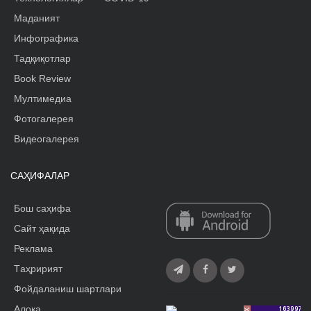
Маданият
Инфографика
Тадқиқотлар
Book Review
Мултимедиа
Фотогалерея
Видеогалерея
САҲИФАЛАР
Бош саҳифа
Сайт ҳақида
Реклама
Tаҳририят
Фойдаланиш шартлари
Алоқа