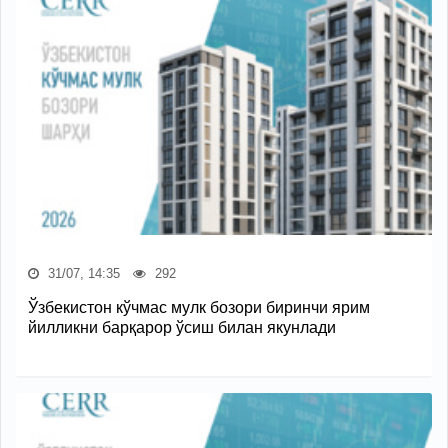
31/07, 14:35
292
Ўзбекистон кўчмас мулк бозори биринчи ярим
йилликни барқарор ўсиш билан якунлади