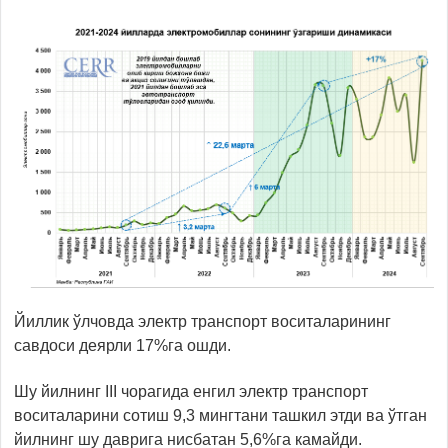
Йиллик ўлчовда электр транспорт воситаларининг
савдоси деярли 17%га ошди.
Шу йилнинг III чорагида енгил электр транспорт
воситаларини сотиш 9,3 мингтани ташкил этди ва ўтган
йилнинг шу даврига нисбатан 5,6%га камайди.