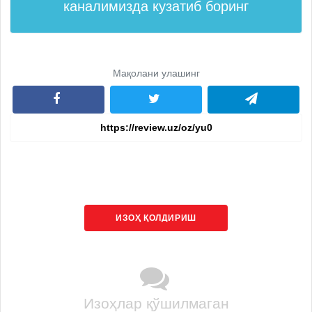
каналимизда кузатиб боринг
Мақолани улашинг
ИЗОҲ ҚОЛДИРИШ
Изоҳлар қўшилмаган