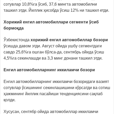
сотувлар 10,8%га ўсиб, 37,6 мингта автомобилни
ташкил этди. Йиллик ҳисобда ўсиш 12% ни ташкил етди.
Хорижий
енгил автомобиллари сегменти ўсиб
бормоқда
Ўзбекистонда
хорижий енгил автомобиллар бозори
ўсишда давом этди. Август ойида ушбу сегментдаги
савдо 25,6%га ошган бўлса-да, сентябрь ойида ўсиш
4,5%га секинлашди ва 3,3 минг донани ташкил этди.
Енгил автомобилларнинг иккиламчи бозори
Енгил автомобилларнинг иккиламчи бозоридаги вазият
сотувлар ўсишининг секинлашишини кўрсатди ва сотиш
ҳажмининг йиллик пасайиши тенденциясини сақлаб
қолди.
Хусусан, сентябр ойида автомобиллар иккиламчи