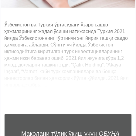
Ўзбекистон ва Туркия ўртасидаги ўзаро савдо
ҳажмларининг жадал ўсиши натижасида Туркия 2021
йилда Ўзбекистоннинг тўртинчи энг йирик ташқи савдо
ҳамкорига айланди. Сўнгги уч йилда Ўзбекистон
иқтисодиётига киритилган турк инвестицияларининг
ҳажми икки баравар ошиб, 2021 йил якунига кўра 1,2
млрд. долларни ташкил этди. “Çalık Holding”, “Akaya
İnşaat”, “Varnet” каби турк компаниялари ва бошқа
инвесторлар билан ҳамкорлик йўлга қўйилди. 2021 йил
январь-декабрь... ...
Мақолани тўлиқ ўқиш учун
ОБУНА