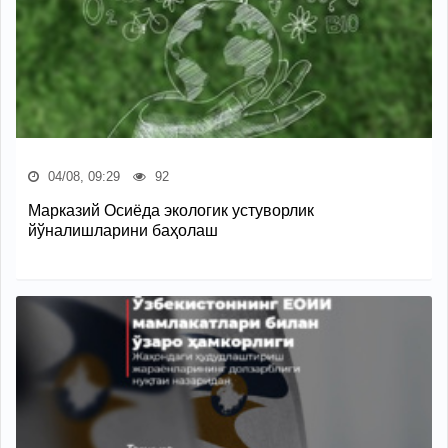
04/08, 09:29
92
Марказий Осиёда экологик устуворлик
йўналишларини баҳолаш