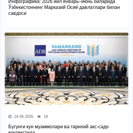
Инфографика: 2026 йил январь–июнь ойларида
Ўзбекистоннинг Марказий Осиё давлатлари билан
савдоси
24.06.2026
18
Бугунги кун муаммолари ва тарихий акс-садо
контекстида