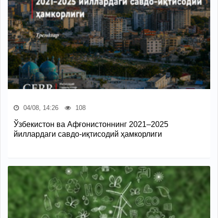
04/08, 14:26
108
Ўзбекистон ва Афғонистоннинг 2021–2025
йиллардаги савдо-иқтисодий ҳамкорлиги