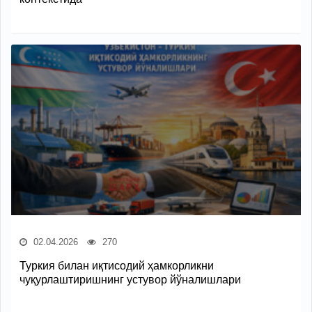
02.04.2026
270
Туркия билан иқтисодий ҳамкорликни
чуқурлаштиришнинг устувор йўналишлари