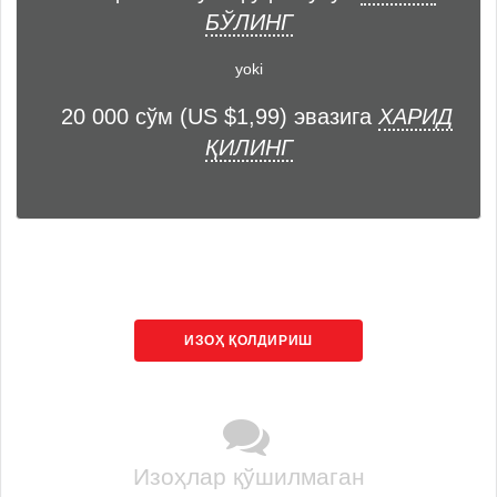
БЎЛИНГ
yoki
20 000 сўм (US $1,99) эвазига
ХАРИД
ҚИЛИНГ
ИЗОҲ ҚОЛДИРИШ
Изоҳлар қўшилмаган