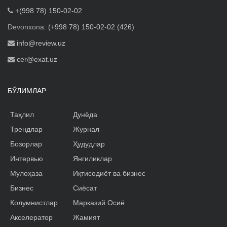
+(998 78) 150-02-02
Devonxona:
(+998 78) 150-02-02 (426)
info@review.uz
cer@exat.uz
БЎЛИМЛАР
Таҳлил
Дунёда
Трендлар
Журнал
Бозорлар
Ҳудудлар
Интервью
Янгиликлар
Мулоҳаза
Иқтисодиёт ва бизнес
Бизнес
Сиёсат
Колумнистлар
Марказий Осиё
Акселератор
Жамият