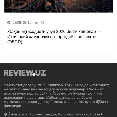
03/08, 08:19
46
Жаҳон иқтисодиёти учун 2026 йилги хавфлар —
Иқтисодий ҳамкорлик ва тараққиёт ташкилоти
(OECD)
Ўзбекистондаги сўнгги янгиликлар. Бугунги кунда иқтисодиёт,
жамият, бизнес ва сиёсатдаги асосий воқеалар. Review.uz
асосий йўналишлар бўйича Ўзбекистон бўйича таҳлилий
шарҳларни нашр этади. Сиёсатшунослар ва бошқа
мутахассисларнинг долзарб масалалар ва мавзулар бўйича
фикрлари.
Ўзбекистон, Тошкент шаҳри, Чилонзор тумани, Новза 6