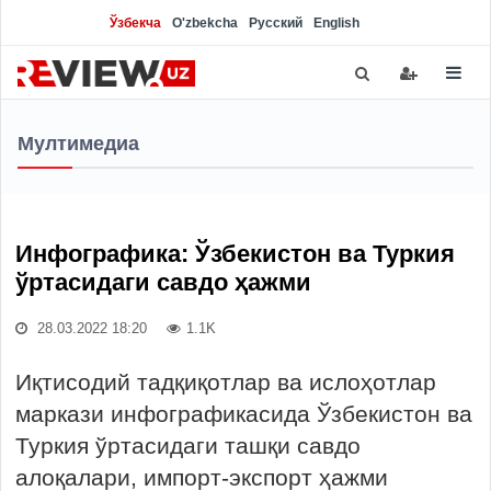
Ўзбекча
O'zbekcha
Русский
English
Мултимедиа
Инфографика: Ўзбекистон ва Туркия
ўртасидаги савдо ҳажми
28.03.2022 18:20
1.1K
Иқтисодий тадқиқотлар ва ислоҳотлар
маркази инфографикасида Ўзбекистон ва
Туркия ўртасидаги ташқи савдо
алоқалари, импорт-экспорт ҳажми