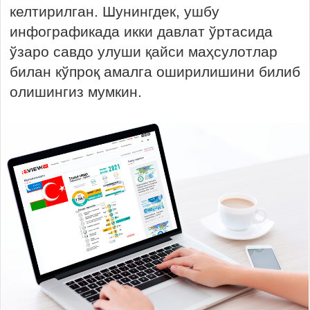
келтирилган. Шунингдек, ушбу
инфографикада икки давлат ўртасида
ўзаро савдо улуши қайси маҳсулотлар
билан кўпроқ амалга оширилишини билиб
олишингиз мумкин.