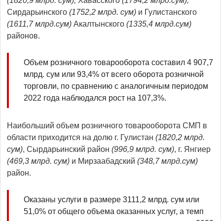
(1820,9 млрд. сум),
Хавасского
(1794,2 млрд.сум),
Сирдарьинского
(1752,2 млрд. сум)
и Гулистанского
(1611,7 млрд.сум)
Акалтынского
(1335,4 млрд.сум)
районов.
Объем розничного товарооборота составил 4 907,7
млрд. сум или 93,4% от всего оборота розничной
торговли, по сравнению с аналогичным периодом
2022 года наблюдался рост на 107,3%.
Наибольший объем розничного товарооборота СМП в
области приходится на долю г. Гулистан
(1
8
20,
2
млрд.
сум
)
, Сырдарьинский район
(
996
,
9
млрд.
сум)
, г. Янгиер
(
469
,
3
млрд.
сум)
и Мирзаабадский
(
348
,7
млрд.сум)
район.
Оказаны услуги в размере 3111,2 млрд. сум или
51,0% от общего объема оказанных услуг, а темп