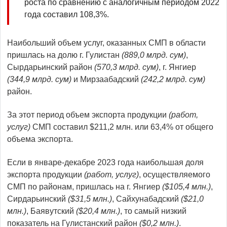
роста по сравнению с аналогичным периодом 2022
года составил 108,3%.
Наибольший объем услуг, оказанных СМП в области
пришлась на долю г. Гулистан
(
889
,
0
млрд. сум
)
,
Сырдарьинский район
(
570
,
3
млрд.
сум)
, г. Янгиер
(
344
,
9
млрд.
сум)
и Мирзаабадский
(
242
,
2
млрд. сум
)
район.
За этот период объем экспорта продукции
(работ,
услуг)
СМП составил $211,2 млн. или 63,4% от общего
объема экспорта.
Если в январе-декабре 2023 года наибольшая доля
экспорта продукции
(работ, услуг)
, осуществляемого
СМП по районам, пришлась на г. Янгиер
($
105
,
4
млн.)
,
Сирдарьинский
($
31
,
5
млн.)
, Сайхунабадский
($
21
,
0
млн.)
, Баявутский
($
20
,
4
млн.)
, то самый низкий
показатель на Гулистанский район
($
0
,
2
млн.)
.