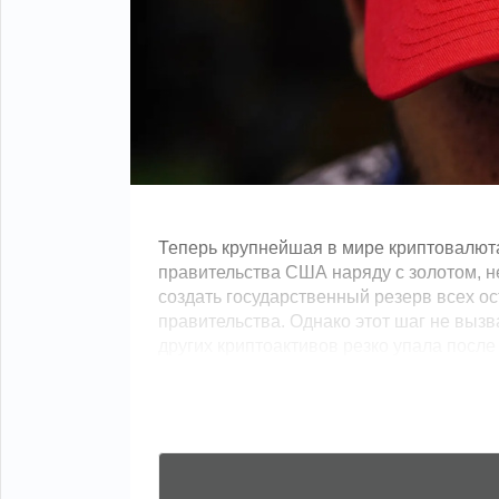
Теперь крупнейшая в мире криптовалюта
правительства США наряду с золотом, н
создать государственный резерв всех 
правительства. Однако этот шаг не выз
других криптоактивов резко упала после 