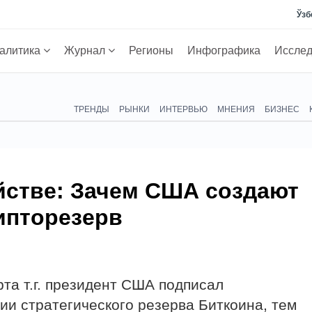
Ўзб
алитика
Журнал
Регионы
Инфографика
Иссле
ТРЕНДЫ
РЫНКИ
ИНТЕРВЬЮ
МНЕНИЯ
БИЗНЕС
йстве: Зачем США создают
ипторезерв
рта т.г. президент США подписал
ии стратегического резерва Биткоина, тем