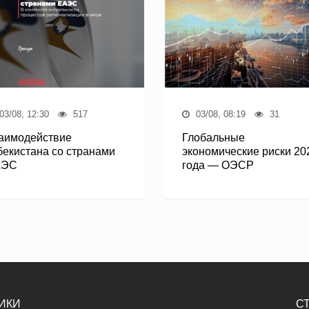
03/08, 12:30
517
03/08, 08:19
31
аимодействие
Глобальные
бекистана со странами
экономические риски 20
АЭС
года — ОЭСР
ИКИ
С