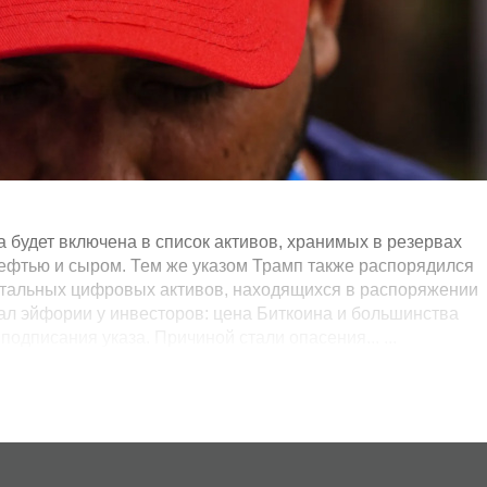
 будет включена в список активов, хранимых в резервах
ефтью и сыром. Тем же указом Трамп также распорядился
остальных цифровых активов, находящихся в распоряжении
вал эйфории у инвесторов: цена Биткоина и большинства
подписания указа. Причиной стали опасения... ...