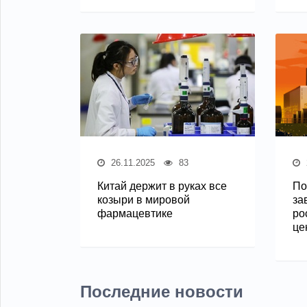
26.11.2025
83
Китай держит в руках все
По
козыри в мировой
за
фармацевтике
ро
це
Последние новости