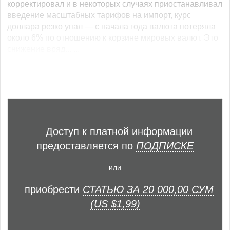
корректировал и в некоторых случаях приостанавливал
введение масштабных тарифов на импорт, курс
доллара резко упал — с начала года валюта потеряла
около 6% по отношению к корзине мировых валют. Это
снижение вряд... ...
Доступ к платной информации
предоставляется по
ПОДПИСКЕ
или
приобрести
СТАТЬЮ ЗА 20 000,00 СУМ
(US $1,99)