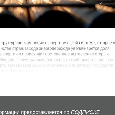
структурное изменение в энергетической системе, которое 
стве стран. В ходе энергоперехода увеличивается доля
в энергии и происходит постепенное вытеснение старых
бления. Причины замедления роста глобального спроса на
ть, газ) связана как с климатической политикой государств,
возобновляемыми... ...
формации предоставляется по
ПОДПИСКЕ