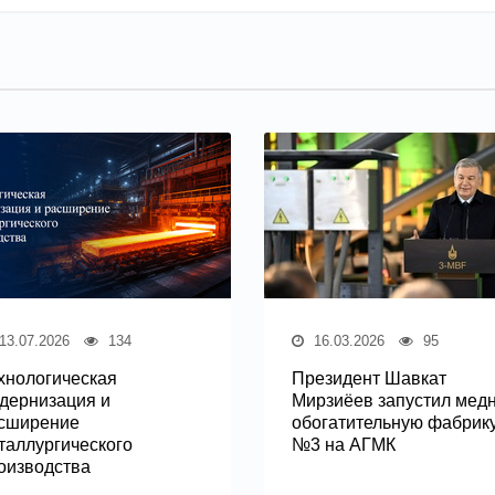
13.07.2026
134
16.03.2026
95
хнологическая
Президент Шавкат
дернизация и
Мирзиёев запустил медн
сширение
обогатительную фабрик
таллургического
№3 на АГМК
оизводства