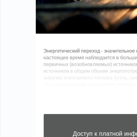
Энергетический переход - значительное 
настоящее время наблюдается в большин
первичных (возобновляемых) источнико
источников в общем объеме энергопотре
энергию ископаемого топлива (уголь, неф
так и вытеснением ископаемого топлива 
Доступ к платной ин