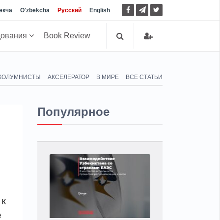
екча
O'zbekcha
Русский
English
дования
Book Review
КОЛУМНИСТЫ
АКСЕЛЕРАТОР
В МИРЕ
ВСЕ СТАТЬИ
Популярное
 к
е