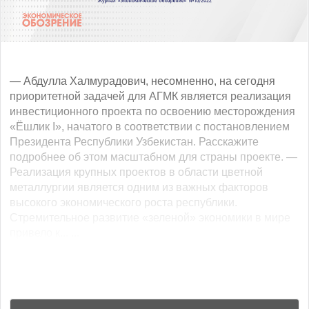
— Абдулла Халмурадович, несомненно, на сегодня
приоритетной задачей для АГМК является реализация
инвестиционного проекта по освоению месторождения
«Ёшлик I», начатого в соответствии с постановлением
Президента Республики Узбекистан. Расскажите
подробнее об этом масштабном для страны проекте. —
Реализация крупных проектов в области цветной
металлургии является одним из важных факторов
высокого экономического роста республики.
Стремительное развитие «зеленой» экономики в мире
привело к... ...