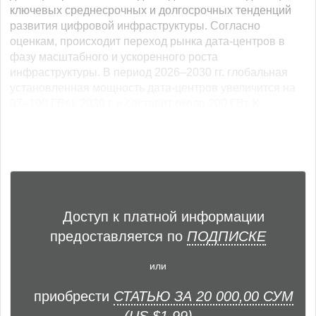
ключевых среднесрочных и долгосрочных тенденций
развития цифровой инфраструктуры. Согласно
оценкам, происходит переход рынка дата-центров в
фазу масштабного и ускоренного роста
инфраструктуры. В период 2026–2030 гг. глобальная
установленная мощность дата-центров увеличится на
97–100 ГВт к 2030 г. и составит около 200 ГВт. К... ...
Доступ к платной информации
предоставляется по
ПОДПИСКЕ
или
приобрести
СТАТЬЮ ЗА 20 000,00 СУМ