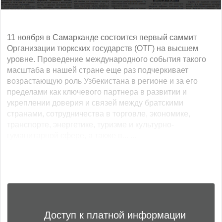
11 ноября в Самарканде состоится первый саммит
Организации тюркских государств (ОТГ) на высшем
уровне. Проведение международного события такого
масштаба в нашей стране еще раз подчеркивает
возрастающую роль Узбекистана в регионе и за его
пределами как ключевого партнера в развитии и
укреплении доверия и связей между братскими
странами, сотрудничества в торговле, экономике,
транспорте, энергетике, туризме и культурно-
гуманитарной сфере, а также в... ...
Доступ к платной информации