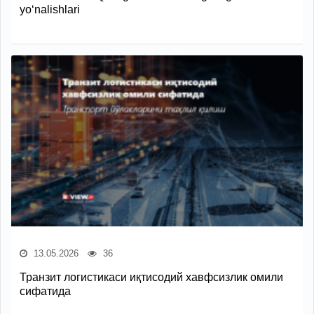
yo‘nalishlari
13.05.2026
36
Транзит логистикаси иқтисодий хавфсизлик омили
сифатида