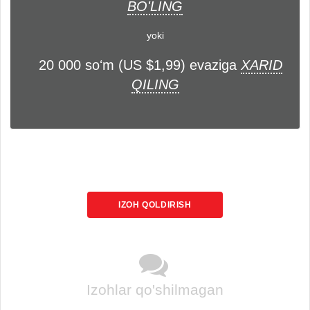
BO'LING
yoki
20 000 soʻm (US $1,99) evaziga
XARID
QILING
IZOH QOLDIRISH
Izohlar qo'shilmagan