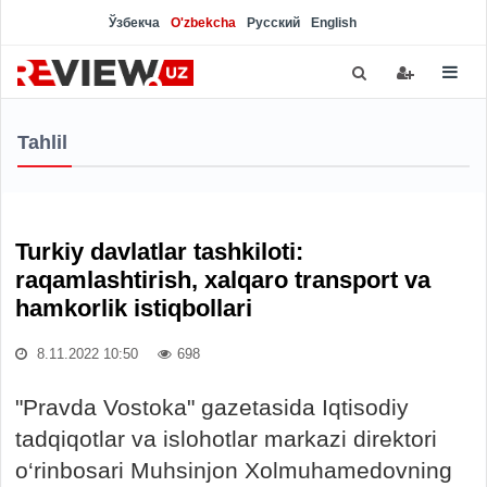
Ўзбекча
O'zbekcha
Русский
English
Tahlil
Turkiy davlatlar tashkiloti:
raqamlashtirish, xalqaro transport va
hamkorlik istiqbollari
8.11.2022 10:50
698
"Pravda Vostoka" gazetasida Iqtisodiy
tadqiqotlar va islohotlar markazi direktori
o‘rinbosari Muhsinjon Xolmuhamedovning