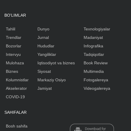
BO'LIMLAR
Tahlil
Dunyo
Texnologiyalar
Trendlar
Jurnal
Madaniyat
Bozorlar
Hududlar
Infografika
Intervyu
Yangiliklar
Tadqiqotlar
Mulohaza
Iqtisodiyot va biznes
Book Review
Biznes
Siyosat
Multimedia
Kolumnistlar
Markaziy Osiyo
Fotogalereya
Akselerator
Jamiyat
Videogalereya
COVID-19
SAHIFALAR
Bosh sahifa