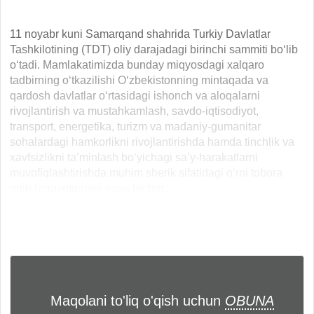
11 noyabr kuni Samarqand shahrida Turkiy Davlatlar
Tashkilotining (TDT) oliy darajadagi birinchi sammiti bo‘lib
o‘tadi. Mamlakatimizda bunday miqyosdagi xalqaro
tadbirning o‘tkazilishi O‘zbekistonning mintaqada va
qardosh davlatlar o‘rtasidagi ishonch va aloqalarni
rivojlantirish va mustahkamlash, savdo-iqtisodiyot,
transport, energetika, turizm va madaniy-gumanitar
sohalardagi hamkorlikni rivojlantirishda hamda tinchlik va
xavfsizlikni ta’minlash bo‘yichagi sa’y-harakatlarni
muvofiqlashtirishda muhim sherik sifatidagi o‘rni tobora
ortib borayotganini yana bir bor... ...
Maqolani to'liq o'qish uchun
OBUNA