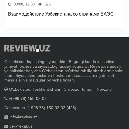
03/08, 12:30
576
Взаимодействие Узбекистана со странами ЕАЭС
Oʼzbekistondagi soʼnggi yangiliklar. Bugungi kunda iqtisodiyot,
jamiyat, biznes va siyosatdagi asosiy voqealar. Review.uz asosiy
yoʼnalishlar boʼyicha Oʼzbekiston boʼyicha tahliliy sharhlarni nashr
etadi. Siyosatshunoslar va boshqa mutaxassislarning dolzarb
masalalar va mavzular boʼyicha fikrlari.
O'zbekiston, Toshkent shahri, Chilonzor tumani, Novza 6
+(998 78) 150-02-02
Devonxona:
(+998 78) 150-02-02 (426)
info@review.uz
cer@exat.uz