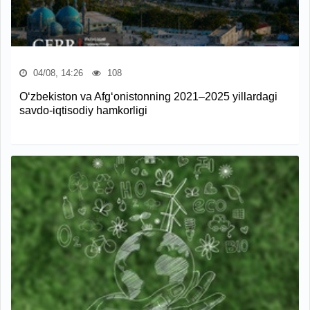
04/08, 14:26
108
O‘zbekiston va Afg‘onistonning 2021–2025 yillardagi
savdo-iqtisodiy hamkorligi