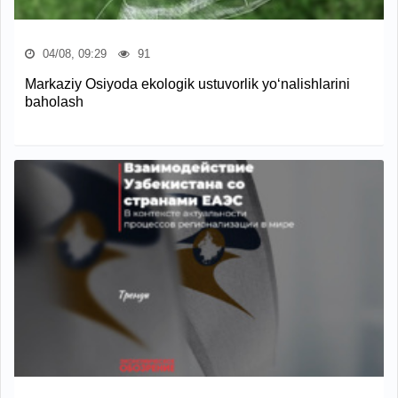
04/08, 09:29
91
Markaziy Osiyoda ekologik ustuvorlik yo‘nalishlarini
baholash