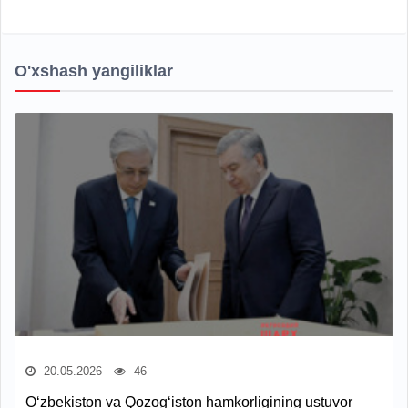
O'xshash yangiliklar
20.05.2026
46
O‘zbekiston va Qozog‘iston hamkorligining ustuvor