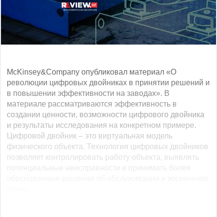
McKinsey&Company опубликовал материал «О
революции цифровых двойниках в принятии решений и
в повышении эффективности на заводах». В
материале рассматриваются эффективность в
создании ценности, возможности цифрового двойника
и результаты исследования на конкретном примере.
Цифровой двойник – это виртуальная модель
физического объекта. Технология цифровых двойников
позволяет контролировать работу объекта, выявлять
потенциальные неисправности и принимать более
обоснованные решения об обслуживании и жизненном
цикле.... ...