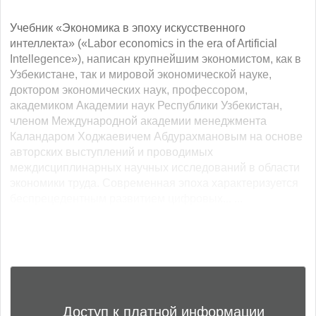
Учебник «Экономика в эпоху искусственного
интеллекта» («Labor economics in the era of Artificial
Intellegence»), написан крупнейшим экономистом, как в
Узбекистане, так и мировой экономической науке,
доктором экономических наук, профессором,
академиком Академии наук Республики Узбекистан,
членом Международной академии менеджмента
Каландаром Ходжаевичем Абдурахмановым на основе
авторских выступлений и проводимых
междисциплинарных научных исследований в области
экономики труда. Современная эпоха характеризуется
беспрецедентным развитием цифровых... ...
Доступ к платной информации