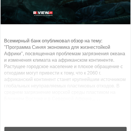
Всемирный банк опубликовал обзор на тему:
"Программа Синяя экономика для жизнестойкой
Африки", посвященная проблемам загрязнения океана
и изменения климата на африканском континенте.
Растущее городское население и плохое обращение с
отходами могут привести к тому, что к 2060 г.
африканский континент станет крупнейшим источником
глобальных неуправляемых пластиковых отходов. В
среднем загрязнение морской среды пластиком на
Ближнем Востоке и в Северной Африке... ...