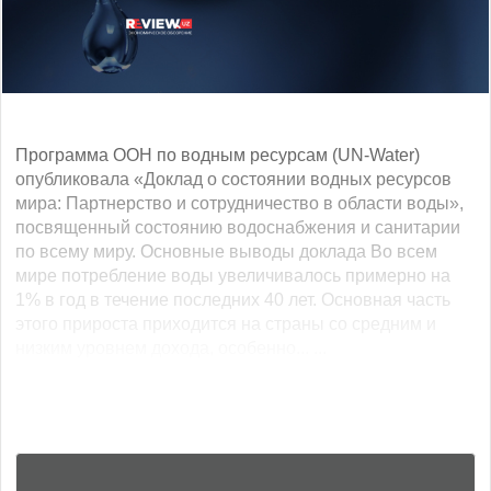
Программа ООН по водным ресурсам (UN-Water)
опубликовала «Доклад о состоянии водных ресурсов
мира: Партнерство и сотрудничество в области воды»,
посвященный состоянию водоснабжения и санитарии
по всему миру. Основные выводы доклада Во всем
мире потребление воды увеличивалось примерно на
1% в год в течение последних 40 лет. Основная часть
этого прироста приходится на страны со средним и
низким уровнем дохода, особенно... ...