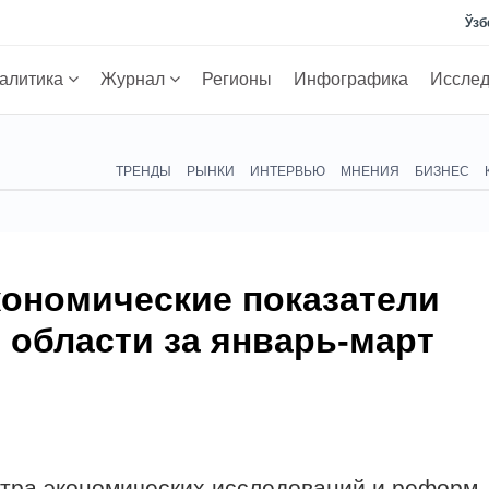
Ўзб
алитика
Журнал
Регионы
Инфографика
Иссле
ТРЕНДЫ
РЫНКИ
ИНТЕРВЬЮ
МНЕНИЯ
БИЗНЕС
ономические показатели
 области за январь-март
тра экономических исследований и реформ