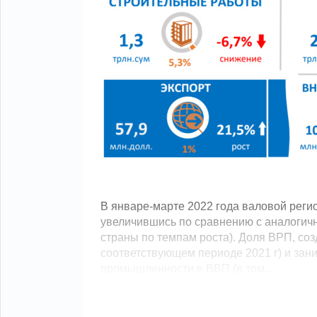
В январе-марте 2022 года валовой реги
увеличившись по сравнению с аналогичн
страны по темпам роста). Доля ВРП, соз
соответствующем периоде 2021 г) и зан
промышленности в ВВП (в том... ...