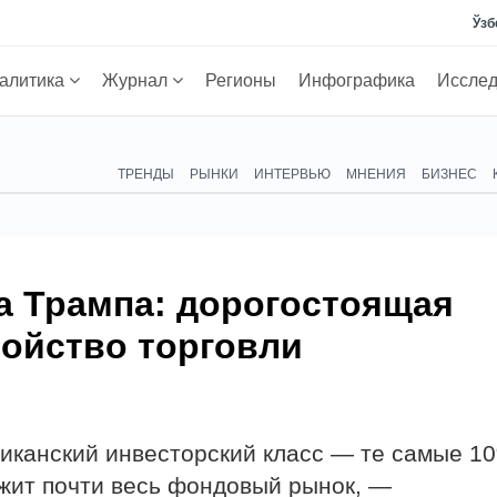
Ўзб
алитика
Журнал
Регионы
Инфографика
Иссле
ТРЕНДЫ
РЫНКИ
ИНТЕРВЬЮ
МНЕНИЯ
БИЗНЕС
а Трампа: дорогостоящая
ройство торговли
риканский инвесторский класс — те самые 1
жит почти весь фондовый рынок, —