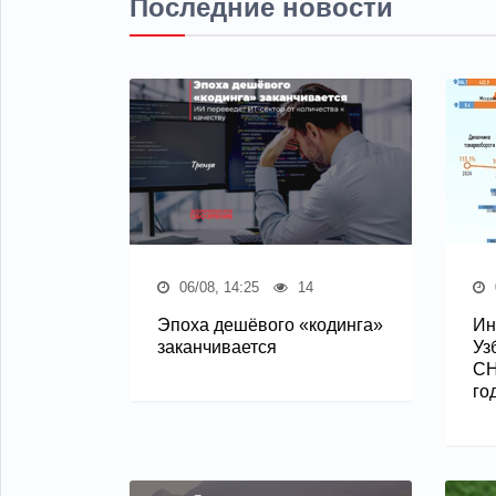
Последние новости
06/08, 14:25
14
Эпоха дешёвого «кодинга»
Ин
заканчивается
Уз
СН
го