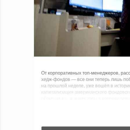
От корпоративных топ-менеджеров, рас
хедж-фондов — все они теперь лишь по
на прошлой неделе, уже вошёл в истори
капитализация американского фондового
обрушились, а инвесторы в корпоративные