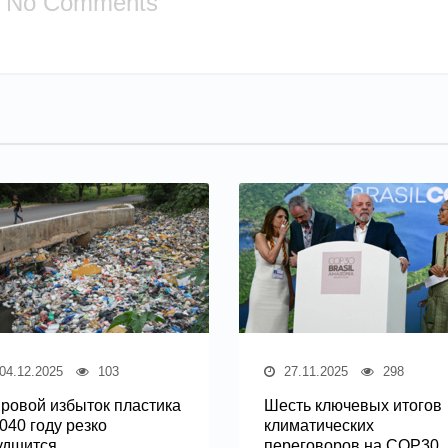
No Comments
04.12.2025
103
27.11.2025
298
ровой избыток пластика
Шесть ключевых итогов
2040 году резко
климатических
удшится
переговоров на COP30