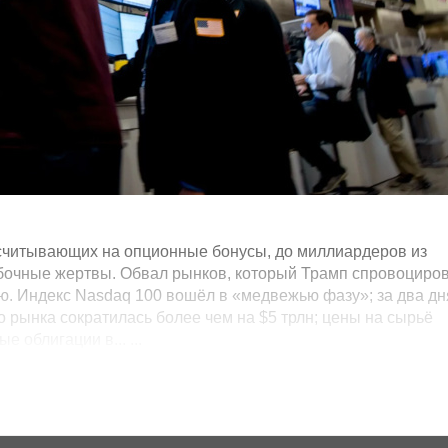
считывающих на опционные бонусы, до миллиардеров из
бочные жертвы. Обвал рынков, который Трамп спровоциро
ю. Индекс Nasdaq 100 вошёл в «медвежью фазу»; за два дн
 рынка сократилась более чем на $5 трлн; цены на сырьё
 облигации в... ...