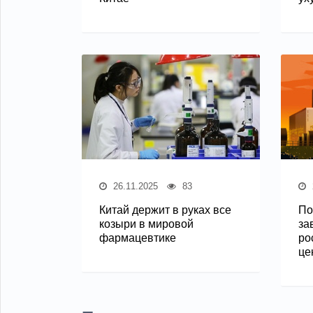
26.11.2025
83
Китай держит в руках все
По
козыри в мировой
за
фармацевтике
ро
це