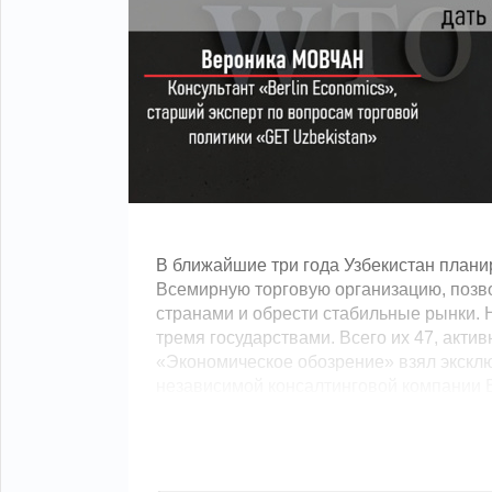
В ближайшие три года Узбекистан планир
Всемирную торговую организацию, позво
странами и обрести стабильные рынки.
тремя государствами. Всего их 47, акти
«Экономическое обозрение» взял эксклю
независимой консалтинговой компании Berl