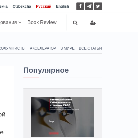
екча
O'zbekcha
Русский
English
дования
Book Review
КОЛУМНИСТЫ
АКСЕЛЕРАТОР
В МИРЕ
ВСЕ СТАТЬИ
Популярное
ой
не