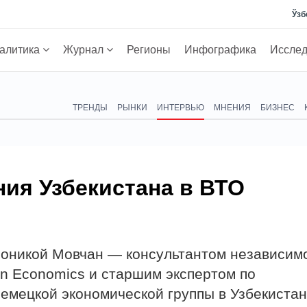
Ўзб
алитика
Журнал
Регионы
Инфографика
Иссле
ТРЕНДЫ
РЫНКИ
ИНТЕРВЬЮ
МНЕНИЯ
БИЗНЕС
ия Узбекистана в ВТО
роникой Мовчан — консультантом независим
in Economics и старшим экспертом по
Немецкой экономической группы в Узбекиста