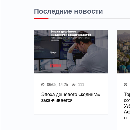
Последние новости
06/08, 14:25
111
Эпоха дешёвого «кодинга»
То
заканчивается
со
Уз
Аф
гг.