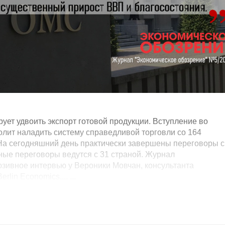
ует удвоить экспорт готовой продукции. Вступление во
лит наладить систему справедливой торговли со 164
 На сегодняшний день практически завершены переговоры с
вные переговоры ведутся с 31 страной. Журнал
зивное интервью у Вероники Мовчан, консультанта
in Economics.... ...