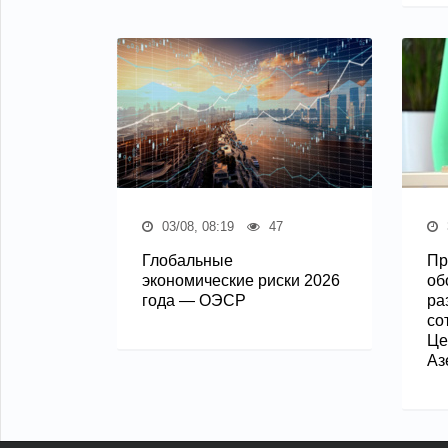
03/08, 08:19
47
Глобальные
Пр
экономические риски 2026
об
года — ОЭСР
ра
со
Це
Аз