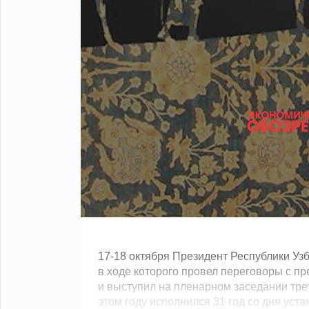
17-18 октября Президент Республики Уз
в ходе которого провел переговоры с п
и выступил на пленарном заседании тре
этом году исполнился 31 год со дня ус