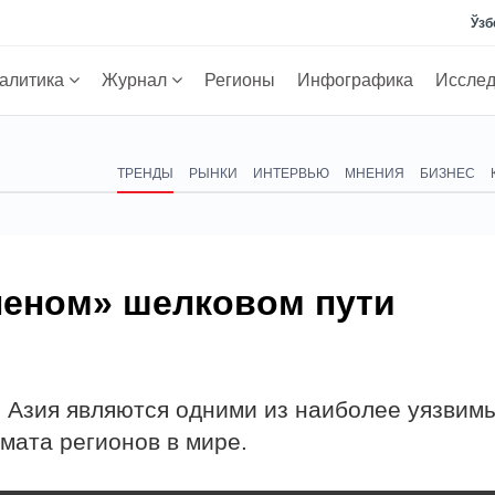
Ўзб
алитика
Журнал
Регионы
Инфографика
Иссле
ТРЕНДЫ
РЫНКИ
ИНТЕРВЬЮ
МНЕНИЯ
БИЗНЕС
леном» шелковом пути
я Азия являются одними из наиболее уязвим
мата регионов в мире.