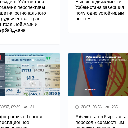
езидент Узбекистана
Рынок недвижимости
означил перспективы
Узбекистана завершил
звития регионального
полугодие устойчивым
трудничества стран
ростом
нтральной Азии и
ербайджана
30/07, 09:39
81
30/07, 08:56
235
фографика: Торгово-
Узбекистан и Кыргызстан
вестиционное
переход к совместным