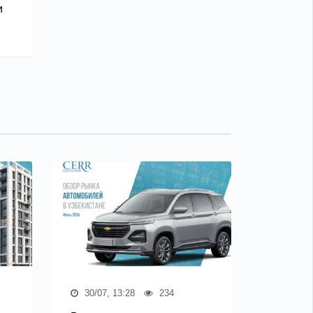
и
30/07, 13:28
234