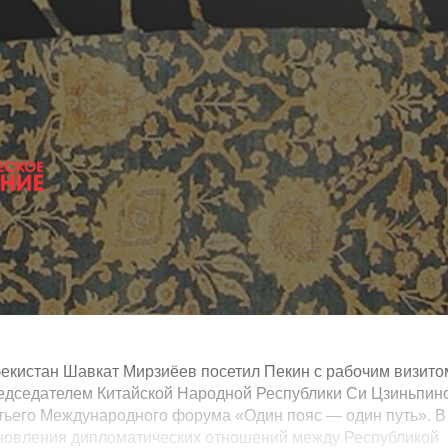
бекистан Шавкат Мирзиёев посетил Пекин с рабочим визито
редседателем Китайской Народной Республики Си Цзиньпин
тьего Международного форума «Один пояс — один путь». В
тановления дипломатических отношений между Республикой