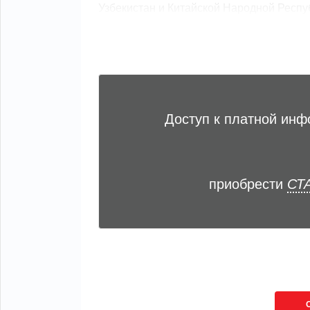
Узбекистан и Китайской Народной Республ
Доступ к платной ин
приобрести
СТА