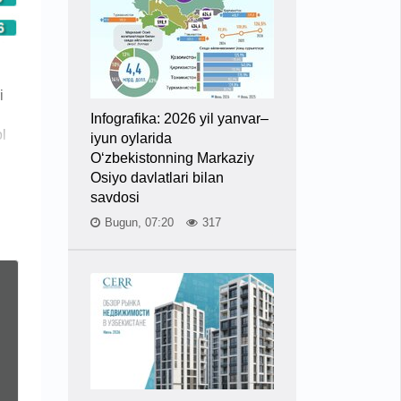
i
Infografika: 2026 yil yanvar–
l
iyun oylarida
O‘zbekistonning Markaziy
Osiyo davlatlari bilan
savdosi
Bugun, 07:20
317