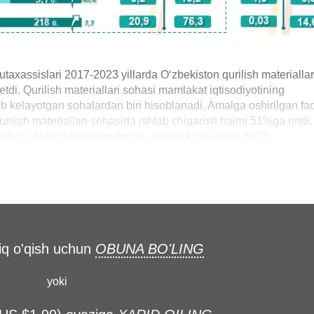
mutaxassislari 2017-2023 yillarda O‘zbekiston qurilish materiallar
tdi. Qurilish materiallari sohasi mamlakat iqtisodiyotining
b kelayotgan sohalardan biri hisoblanadi. Amalga oshirilgan fao
 qurilish materiallari sohasida ishlab chiqarish hajmi 51%ga ortdi.
tlar ishlab chiqarilgan bo‘lsa, ushbu ko‘rsatkich 2023... ...
liq o'qish uchun
OBUNA BO'LING
yoki