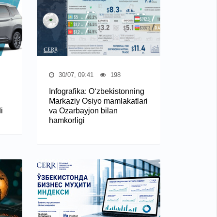
30/07, 09:41
198
Infografika: O‘zbekistonning
Markaziy Osiyo mamlakatlari
i
va Ozarbayjon bilan
hamkorligi