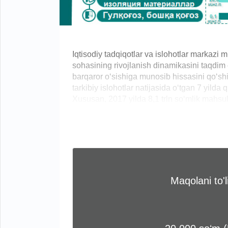
Iqtisodiy tadqiqotlar va islohotlar markazi 
sohasining rivojlanish dinamikasini taqdim e
barqaror o‘sishiga munosib hissasini qo‘shi
tarkibiy islohotlar natijasida o‘tgan 7 yilda
Xususan, 2017 yilda 8,1 trln so‘mlik mahsulo
Maqolani to'