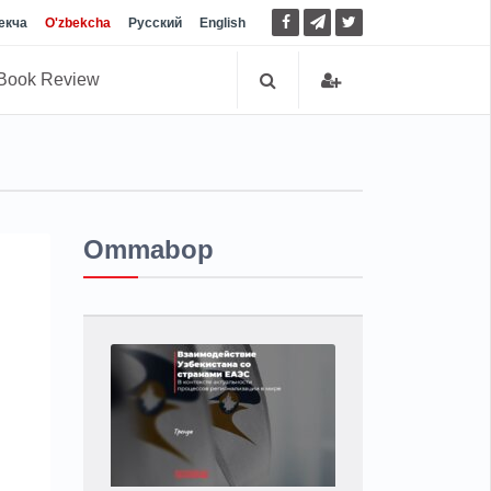
екча
O'zbekcha
Русский
English
Book Review
Ommabop