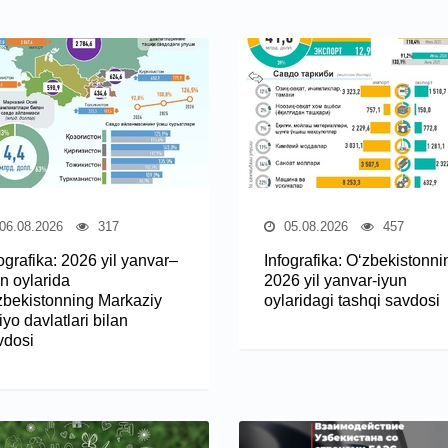
06.08.2026
317
05.08.2026
457
ografika: 2026 yil yanvar–
Infografika: O‘zbekistonni
n oylarida
2026 yil yanvar-iyun
zbekistonning Markaziy
oylaridagi tashqi savdosi
yo davlatlari bilan
vdosi