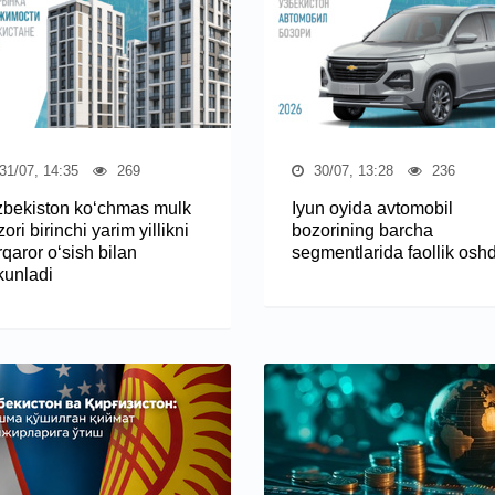
31/07, 14:35
269
30/07, 13:28
236
zbekiston ko‘chmas mulk
Iyun oyida avtomobil
ori birinchi yarim yillikni
bozorining barcha
qaror o‘sish bilan
segmentlarida faollik oshd
kunladi