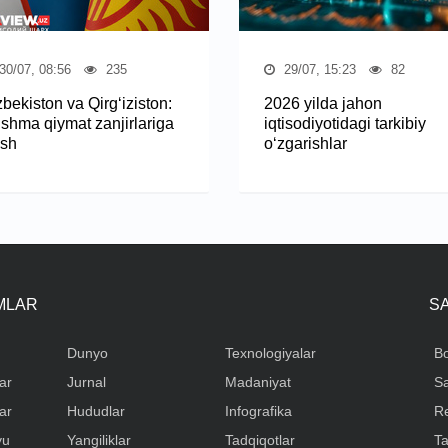
30/07, 08:56
235
29/07, 15:23
82
bekiston va Qirg‘iziston:
2026 yilda jahon
‘shma qiymat zanjirlariga
iqtisodiyotidagi tarkibiy
ish
o‘zgarishlar
IMLAR
S
Dunyo
Texnologiyalar
Bo
ar
Jurnal
Madaniyat
Sa
ar
Hududlar
Infografika
R
yu
Yangiliklar
Tadqiqotlar
Ta