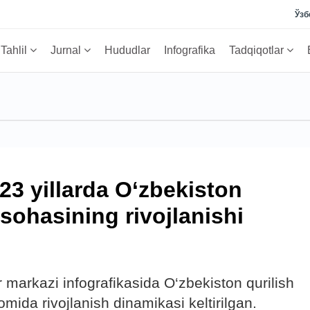
Ўзб
Tahlil
Jurnal
Hududlar
Infografika
Tadqiqotlar
23 yillarda O‘zbekiston
i sohasining rivojlanishi
ar markazi infografikasida O‘zbekiston qurilish
omida rivojlanish dinamikasi keltirilgan.