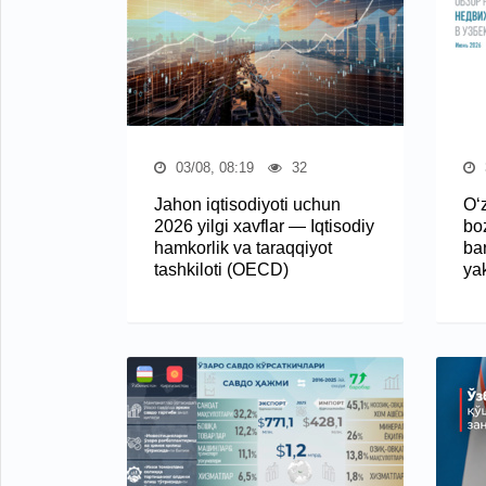
03/08, 08:19
32
Jahon iqtisodiyoti uchun
O‘
2026 yilgi xavflar — Iqtisodiy
boz
hamkorlik va taraqqiyot
bar
tashkiloti (OECD)
ya