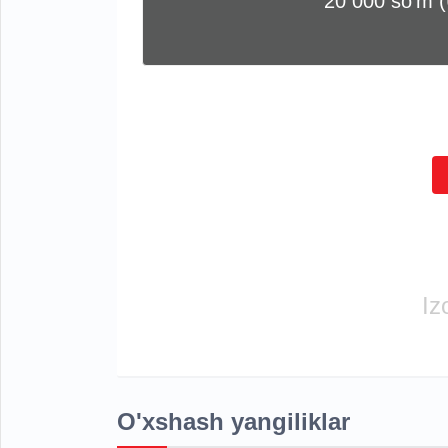
20 000 soʻm 
Iz
O'xshash yangiliklar