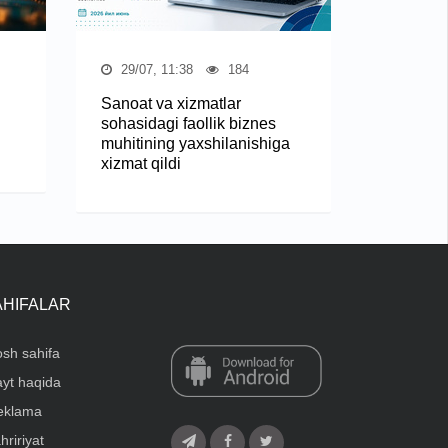
29/07, 11:38
184
Sanoat va xizmatlar
sohasidagi faollik biznes
muhitining yaxshilanishiga
xizmat qildi
AHIFALAR
sh sahifa
yt haqida
eklama
hririyat