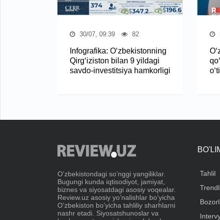
30/07, 09:39
82
Infografika: O‘zbekistonning
O‘z
Qirg‘iziston bilan 9 yildagi
qo
savdo-investitsiya hamkorligi
o‘t
BO'L
Tahlil
Oʼzbekistondagi soʼnggi yangiliklar.
Bugungi kunda iqtisodiyot, jamiyat,
Trendl
biznes va siyosatdagi asosiy voqealar.
Review.uz asosiy yoʼnalishlar boʼyicha
Bozorl
Oʼzbekiston boʼyicha tahliliy sharhlarni
nashr etadi. Siyosatshunoslar va
Interv