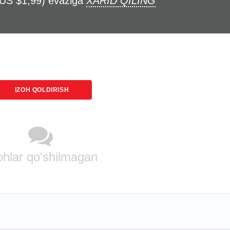
(US $1,99) evaziga
XARID QILING
IZOH QOLDIRISH
ohlar qo'shilmagan