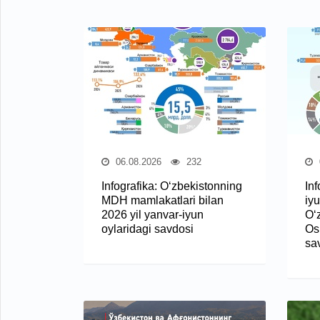
06.08.2026
232
Infografika: O‘zbekistonning
Inf
MDH mamlakatlari bilan
iyu
2026 yil yanvar-iyun
O‘
oylaridagi savdosi
Osi
sa