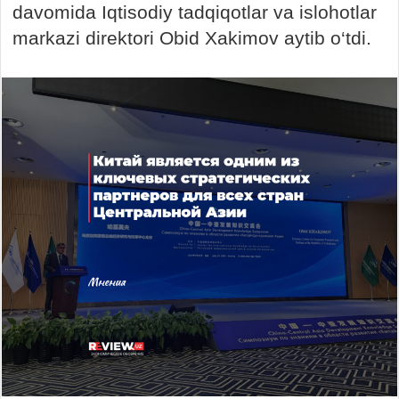
davomida Iqtisodiy tadqiqotlar va islohotlar
markazi direktori Obid Xakimov aytib o‘tdi.