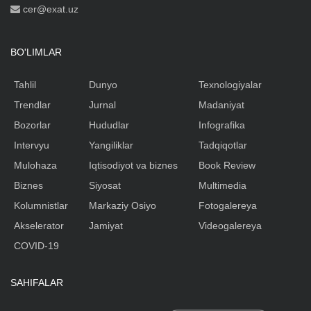
cer@exat.uz
BO'LIMLAR
Tahlil
Dunyo
Texnologiyalar
Trendlar
Jurnal
Madaniyat
Bozorlar
Hududlar
Infografika
Intervyu
Yangiliklar
Tadqiqotlar
Mulohaza
Iqtisodiyot va biznes
Book Review
Biznes
Siyosat
Multimedia
Kolumnistlar
Markaziy Osiyo
Fotogalereya
Akselerator
Jamiyat
Videogalereya
COVID-19
SAHIFALAR