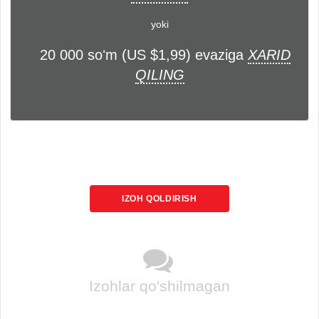
yoki
20 000 soʻm (US $1,99) evaziga
XARID
QILING
IZOH QOLDIRISH
Izohlar qo'shilmagan