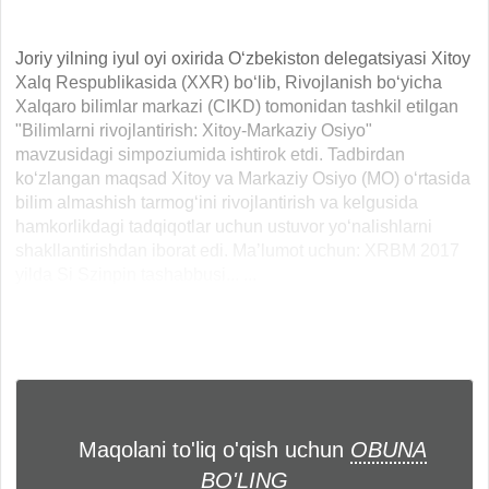
Joriy yilning iyul oyi oxirida O‘zbekiston delegatsiyasi Xitoy
Xalq Respublikasida (XXR) bo‘lib, Rivojlanish bo‘yicha
Xalqaro bilimlar markazi (CIKD) tomonidan tashkil etilgan
"Bilimlarni rivojlantirish: Xitoy-Markaziy Osiyo"
mavzusidagi simpoziumida ishtirok etdi. Tadbirdan
ko‘zlangan maqsad Xitoy va Markaziy Osiyo (MO) o‘rtasida
bilim almashish tarmog‘ini rivojlantirish va kelgusida
hamkorlikdagi tadqiqotlar uchun ustuvor yo‘nalishlarni
shakllantirishdan iborat edi. Ma’lumot uchun: XRBM 2017
yilda Si Szinpin tashabbusi... ...
Maqolani to'liq o'qish uchun
OBUNA
BO'LING