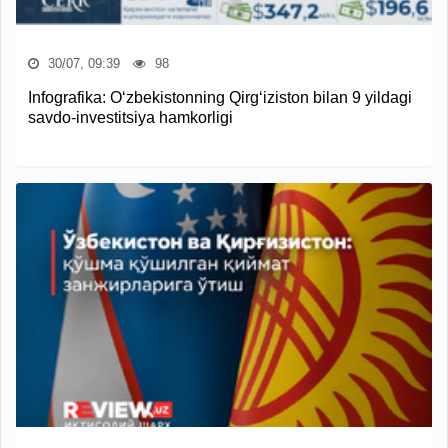
30/07, 09:39
98
Infografika: O‘zbekistonning Qirg‘iziston bilan 9 yildagi
savdo-investitsiya hamkorligi