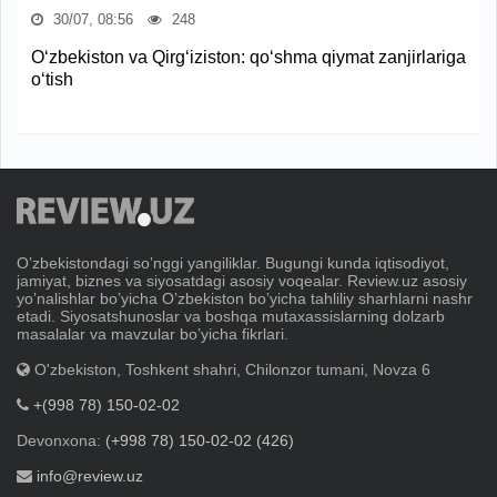
30/07, 08:56
248
O‘zbekiston va Qirg‘iziston: qo‘shma qiymat zanjirlariga
o‘tish
Oʼzbekistondagi soʼnggi yangiliklar. Bugungi kunda iqtisodiyot,
jamiyat, biznes va siyosatdagi asosiy voqealar. Review.uz asosiy
yoʼnalishlar boʼyicha Oʼzbekiston boʼyicha tahliliy sharhlarni nashr
etadi. Siyosatshunoslar va boshqa mutaxassislarning dolzarb
masalalar va mavzular boʼyicha fikrlari.
O'zbekiston, Toshkent shahri, Chilonzor tumani, Novza 6
+(998 78) 150-02-02
Devonxona:
(+998 78) 150-02-02 (426)
info@review.uz