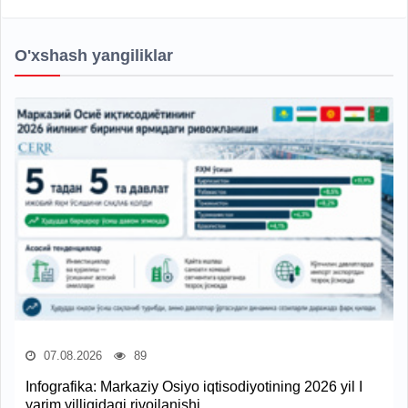
O'xshash yangiliklar
07.08.2026
89
Infografika: Markaziy Osiyo iqtisodiyotining 2026 yil I
yarim yilligidagi rivojlanishi