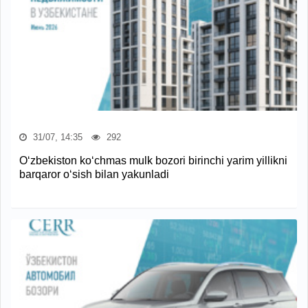
31/07, 14:35
292
O‘zbekiston ko‘chmas mulk bozori birinchi yarim yillikni
barqaror o‘sish bilan yakunladi