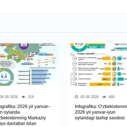
06.08.2026
319
05.08.2026
460
ografika: 2026 yil yanvar–
Infografika: O‘zbekistonni
n oylarida
2026 yil yanvar-iyun
zbekistonning Markaziy
oylaridagi tashqi savdosi
yo davlatlari bilan