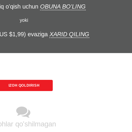
liq o'qish uchun
OBUNA BO'LING
yoki
(US $1,99) evaziga
XARID QILING
IZOH QOLDIRISH
ohlar qo'shilmagan