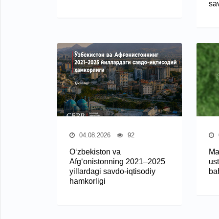
sa
04.08.2026
92
O‘zbekiston va
Ma
Afg‘onistonning 2021–2025
ust
yillardagi savdo-iqtisodiy
ba
hamkorligi