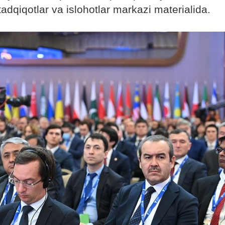
 tadqiqotlar va islohotlar markazi materialida.