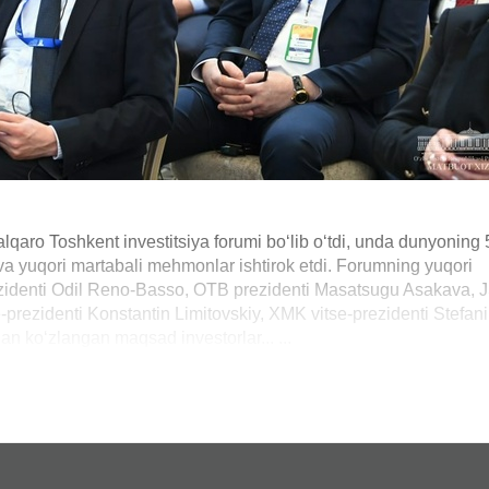
alqaro Toshkent investitsiya forumi bo‘lib o‘tdi, unda dunyoning
 va yuqori martabali mehmonlar ishtirok etdi. Forumning yuqori
rezidenti Odil Reno-Basso, OTB prezidenti Masatsugu Asakava, 
-prezidenti Konstantin Limitovskiy, XMK vitse-prezidenti Stefani
n ko‘zlangan maqsad investorlar... ...