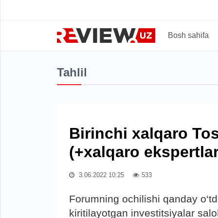
Bosh sahifa
Tahlil
Birinchi xalqaro To
(+xalqaro ekspertlar 
3.06.2022 10:25
533
Forumning ochilishi qanday o‘td
kiritilayotgan investitsiyalar sal