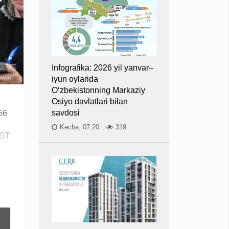
Infografika: 2026 yil yanvar–
iyun oylarida
O‘zbekistonning Markaziy
Osiyo davlatlari bilan
savdosi
 56
Kecha, 07:20
319
JST