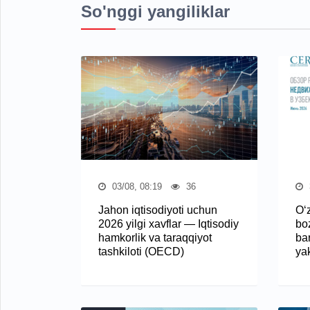
So'nggi yangiliklar
03/08, 08:19
36
Jahon iqtisodiyoti uchun
O‘
2026 yilgi xavflar — Iqtisodiy
boz
hamkorlik va taraqqiyot
bar
tashkiloti (OECD)
ya