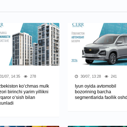
31/07, 14:35
278
30/07, 13:28
241
zbekiston ko‘chmas mulk
Iyun oyida avtomobil
ori birinchi yarim yillikni
bozorining barcha
qaror o‘sish bilan
segmentlarida faollik oshd
kunladi