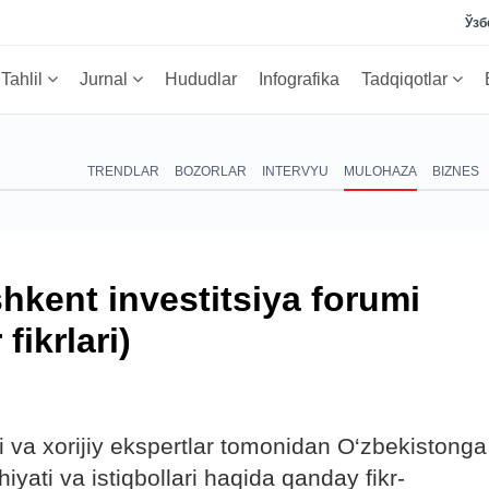
Ўзб
Tahlil
Jurnal
Hududlar
Infografika
Tadqiqotlar
TRENDLAR
BOZORLAR
INTERVYU
MULOHAZA
BIZNES
shkent investitsiya forumi
fikrlari)
i va xorijiy ekspertlar tomonidan O‘zbekistonga
ohiyati va istiqbollari haqida qanday fikr-