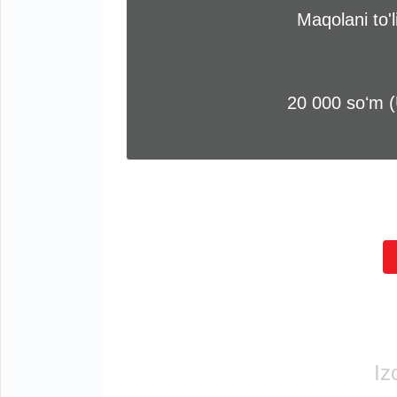
Maqolani to'
20 000 soʻm 
Iz