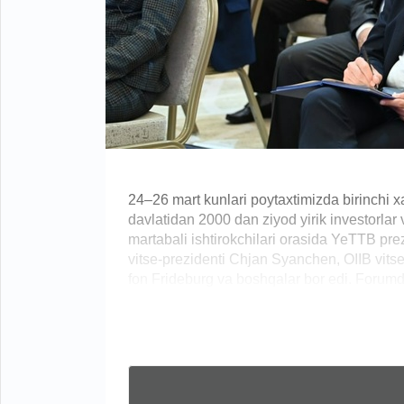
24–26 mart kunlari poytaxtimizda birinchi x
davlatidan 2000 dan ziyod yirik investorlar
martabali ishtirokchilari orasida YeTTB p
vitse-prezidenti Chjan Syanchen, OIIB vitse
fon Frideburg va boshqalar bor edi. Forumda