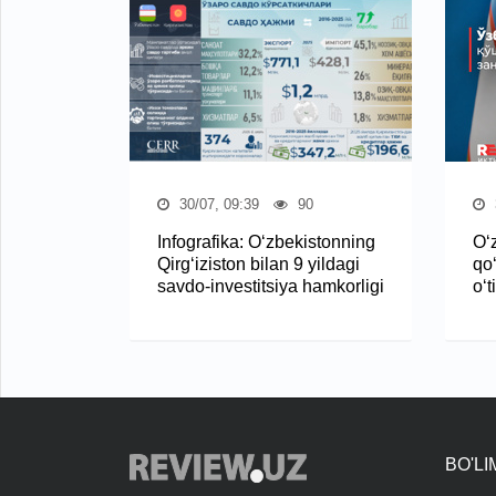
30/07, 09:39
90
Infografika: O‘zbekistonning
O‘z
Qirg‘iziston bilan 9 yildagi
qo
savdo-investitsiya hamkorligi
o‘t
BO'L