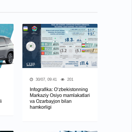
30/07, 09:41
201
Infografika: O‘zbekistonning
Markaziy Osiyo mamlakatlari
i
va Ozarbayjon bilan
hamkorligi