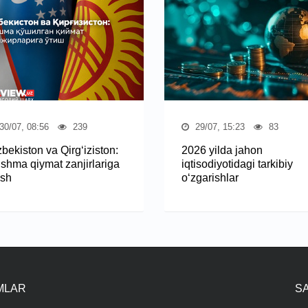
30/07, 08:56
239
29/07, 15:23
83
bekiston va Qirg‘iziston:
2026 yilda jahon
‘shma qiymat zanjirlariga
iqtisodiyotidagi tarkibiy
ish
o‘zgarishlar
IMLAR
S