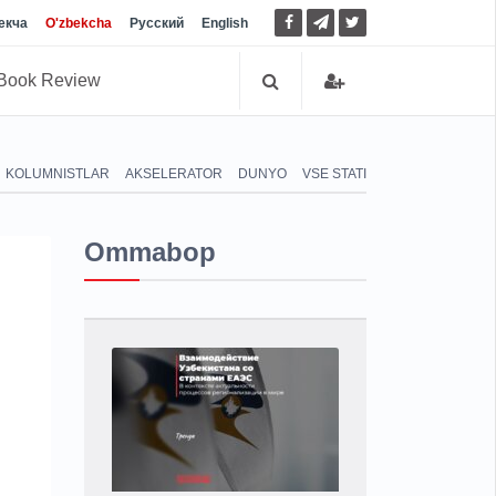
екча
O'zbekcha
Русский
English
Book Review
KOLUMNISTLAR
AKSELERATOR
DUNYO
VSE STATI
Ommabop