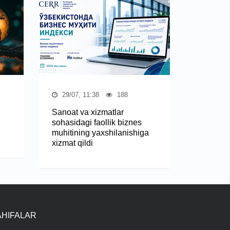
29/07, 11:38
188
Sanoat va xizmatlar
sohasidagi faollik biznes
muhitining yaxshilanishiga
xizmat qildi
AHIFALAR