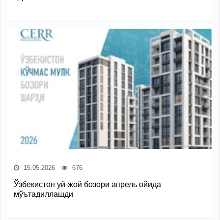
15.05.2026
676
Ўзбекистон уй-жой бозори апрель ойида
мўътадиллашди