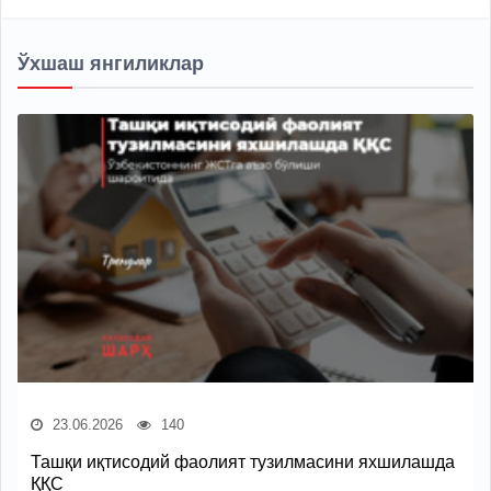
Ўхшаш янгиликлар
23.06.2026
140
Ташқи иқтисодий фаолият тузилмасини яхшилашда
ҚҚС