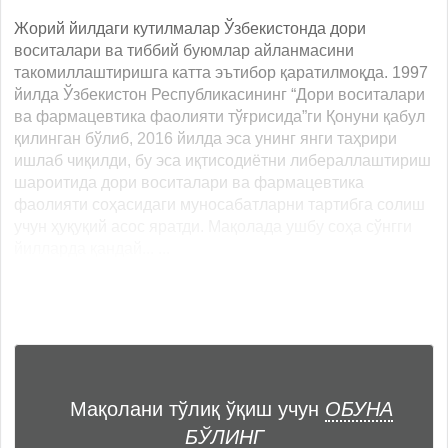
Жорий йилдаги кутилмалар Ўзбекистонда дори
воситалари ва тиббий буюмлар айланмасини
такомиллаштиришга катта эътибор қаратилмоқда. 1997
йилда Ўзбекистон Республикасининг “Дори воситалари
ва фармацевтика фаолияти тўғрисида”ги Қонуни қабул
қилинган бўлиб, 2016 йилда эса унинг янги таҳрири
ишлаб чиқилди, бу эса иқтисодиётни либераллаштириш
шароитида дори воситалари ва фармацевтика
фаолияти соҳасидаги муносабатларни тартибга солиш
учун ҳуқуқий асос яратди. Мақолада ушбу соҳа сўнгги
йилларда қандай... ...
Мақолани тўлиқ ўқиш учун
ОБУНА
БЎЛИНГ