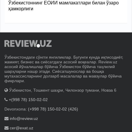
Ўзбекистоннинг ЕОИИ мамлакатлари билан ўзаро
ҳамкорлиги
Ўзбекистондаги сўнгги янгиликлар. Бугунги кунда иқтисодиёт,
жамият, бизнес ва сиёсатдаги асосий воқеалар. Review.uz
асосий йўналишлар бўйича Ўзбекистон бўйича таҳлилий
шарҳларни нашр этади. Сиёсатшунослар ва бошқа
мутахассисларнинг долзарб масалалар ва мавзулар бўйича
фикрлари.
Ўзбекистон, Тошкент шаҳри, Чилонзор тумани, Новза 6
+(998 78) 150-02-02
Devonxona:
(+998 78) 150-02-02 (426)
info@review.uz
cer@exat.uz