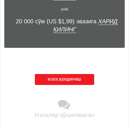
yoki
20 000 сўм (US $1,99) эвазига
ХАРИД
ҚИЛИНГ
ИЗОҲ ҚОЛДИРИШ
Изоҳлар қўшилмаган