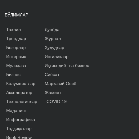
БЎЛИМЛАР
Таҳлил
Дунёда
Трендлар
Журнал
Бозорлар
Ҳудудлар
Интервью
Янгиликлар
Мулоҳаза
Иқтисодиёт ва бизнес
Бизнес
Сиёсат
Колумнистлар
Марказий Осиё
Акселератор
Жамият
Технологиялар
COVID-19
Маданият
Инфографика
Тадқиқотлар
Book Review