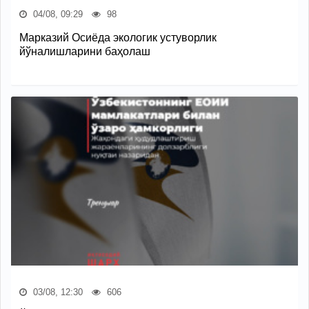
04/08, 09:29
98
Марказий Осиёда экологик устуворлик
йўналишларини баҳолаш
03/08, 12:30
606