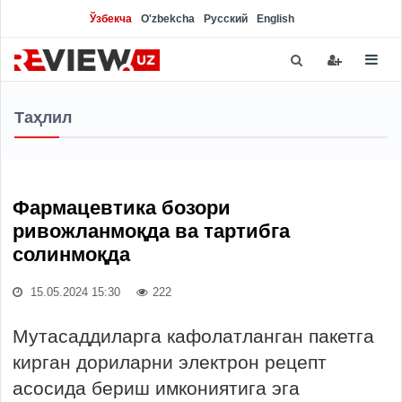
Ўзбекча
O'zbekcha
Русский
English
Таҳлил
Фармацевтика бозори
ривожланмоқда ва тартибга
солинмоқда
15.05.2024 15:30
222
Мутасаддиларга кафолатланган пакетга
кирган дориларни электрон рецепт
асосида бериш имкониятига эга