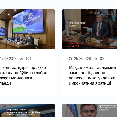
17.06.2026
194
25.05.2026
80
шкент халқаро тараққиёт
Мақсадимиз – халқимизг
салалари бўйича глобал
замонавий давони
лоқот майдонига
хорижда эмас, уйда оли
ланди
имкониятини яратиш!