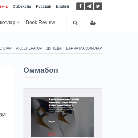
екча
O'zbekcha
Русский
English
иқотлар
Book Review
СТЛАР
АКСЕЛЕРАТОР
ДУНЁДА
БАРЧА МАҚОЛАЛАР
Оммабоп
зи