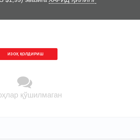
ИЗОҲ ҚОЛДИРИШ
оҳлар қўшилмаган