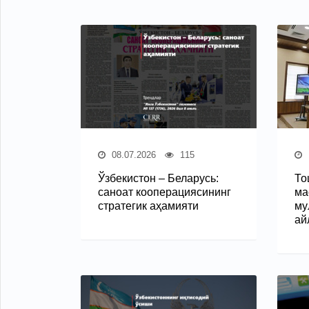
08.07.2026
115
Ўзбекистон – Беларусь:
То
саноат кооперациясининг
ма
стратегик аҳамияти
му
ай