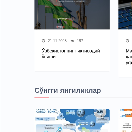
21.11.2025
197
Ўзбекистоннинг иқтисодий
Ма
ўсиши
ҳа
уф
Сўнгги янгиликлар