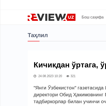
Бош саҳифа
Таҳлил
Кичикдан ўртага, ў
24.08.2023 10:20
321
"Янги Ўзбекистон" газетасида
директори Обид Ҳакимовнинг
тадбиркорлар билан учинчи о