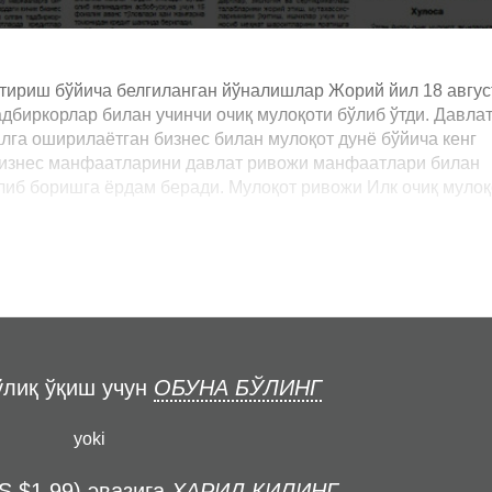
тириш бўйича белгиланган йўналишлар Жорий йил 18 авгус
дбиркорлар билан учинчи очиқ мулоқоти бўлиб ўтди. Давла
га оширилаётган бизнес билан мулоқот дунё бўйича кенг
 бизнес манфаатларини давлат ривожи манфаатлари билан
либ боришга ёрдам беради. Мулоқот ривожи Илк очиқ мулоқ
ўлиқ ўқиш учун
ОБУНА БЎЛИНГ
yoki
S $1,99) эвазига
ХАРИД ҚИЛИНГ