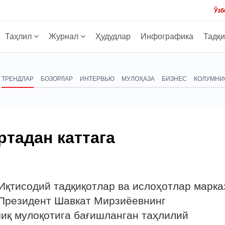
Ўзб
Таҳлил
Журнал
Ҳудудлар
Инфографика
Тадқ
ТРЕНДЛАР
БОЗОРЛАР
ИНТЕРВЬЮ
МУЛОҲАЗА
БИЗНЕС
КОЛУМНИ
ртадан каттага
 Иқтисодий тадқиқотлар ва ислоҳотлар марка
 Президент Шавкат Мирзиёевнинг
чиқ мулоқотига бағишланган таҳлилий