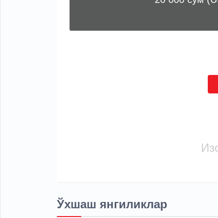
Из
Ўхшаш янгиликлар