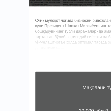
Очиқ мулоқот чоғида бизнесни ривожлан
куни Президент Шавкат Мирзиёевнинг та
бошқарувининг турли даражаларида амал
тарқалган бўлиб, иқтисодий сиёсати ва
уйғунлаштирган ҳолда оптимал тарзда о
давлатимиз... ...
Мақолани т
20 000 сўм (U