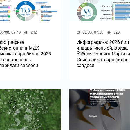
06/08, 07:40
242
06/08, 07:20
320
фографика:
Инфографика: 2026 йил
бекистоннинг МДҲ
январь–июнь ойларида
млакатлари билан 2026
Ўзбекистоннинг Марказ
л январь-июнь
Осиё давлатлари билан
ларидаги савдоси
савдоси