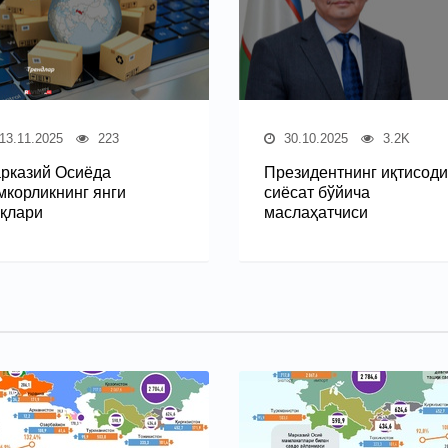
13.11.2025
223
30.10.2025
3.2K
рказий Осиёда
Президентнинг иқтисод
мкорликнинг янги
сиёсат бўйича
қлари
маслаҳатчиси