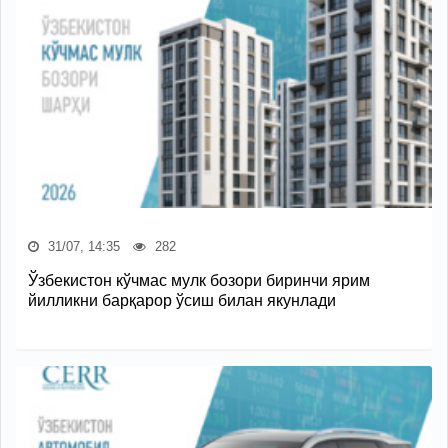
31/07, 14:35
282
Ўзбекистон кўчмас мулк бозори биринчи ярим
йилликни барқарор ўсиш билан якунлади