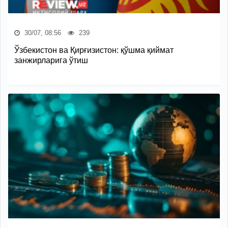
30/07, 08:56
239
Ўзбекистон ва Қирғизистон: қўшма қиймат
занжирларига ўтиш