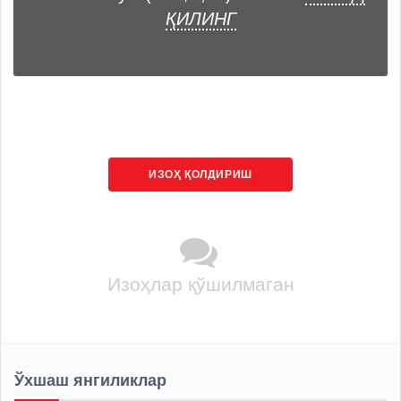
ҚИЛИНГ
ИЗОҲ ҚОЛДИРИШ
Изоҳлар қўшилмаган
Ўхшаш янгиликлар