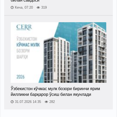
билан савдоси
Кеча, 07:20
319
Ўзбекистон кўчмас мулк бозори биринчи ярим
йилликни барқарор ўсиш билан якунлади
31.07.2026 14:35
282