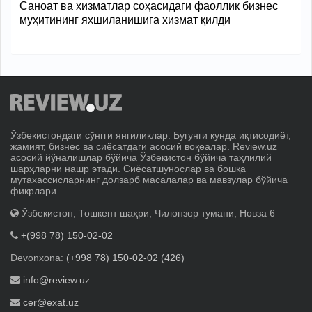
Саноат ва хизматлар соҳасидаги фаоллик бизнес
муҳитининг яхшиланишига хизмат қилди
Ўзбекистондаги сўнгги янгиликлар. Бугунги кунда иқтисодиёт,
жамият, бизнес ва сиёсатдаги асосий воқеалар. Review.uz
асосий йўналишлар бўйича Ўзбекистон бўйича таҳлилий
шарҳларни нашр этади. Сиёсатшунослар ва бошқа
мутахассисларнинг долзарб масалалар ва мавзулар бўйича
фикрлари.
Ўзбекистон, Тошкент шаҳри, Чилонзор тумани, Новза 6
+(998 78) 150-02-02
Devonxona:
(+998 78) 150-02-02 (426)
info@review.uz
cer@exat.uz