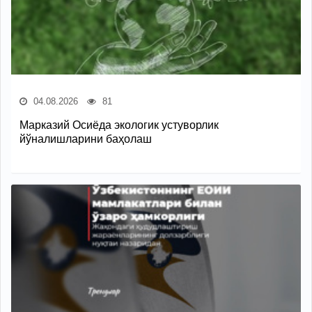
04.08.2026
81
Марказий Осиёда экологик устуворлик
йўналишларини баҳолаш