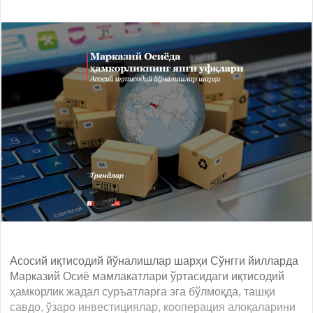
Асосий иқтисодий йўналишлар шарҳи Сўнгги йилларда
Марказий Осиё мамлакатлари ўртасидаги иқтисодий
ҳамкорлик жадал суръатларга эга бўлмоқда, ташқи
савдо, ўзаро инвестициялар, кооперация алоқаларини