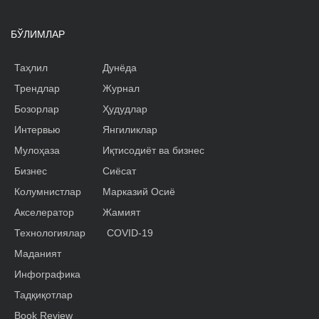
БЎЛИМЛАР
Таҳлил
Дунёда
Трендлар
Журнал
Бозорлар
Ҳудудлар
Интервью
Янгиликлар
Мулоҳаза
Иқтисодиёт ва бизнес
Бизнес
Сиёсат
Колумнистлар
Марказий Осиё
Акселератор
Жамият
Технологиялар
COVID-19
Маданият
Инфографика
Тадқиқотлар
Book Review