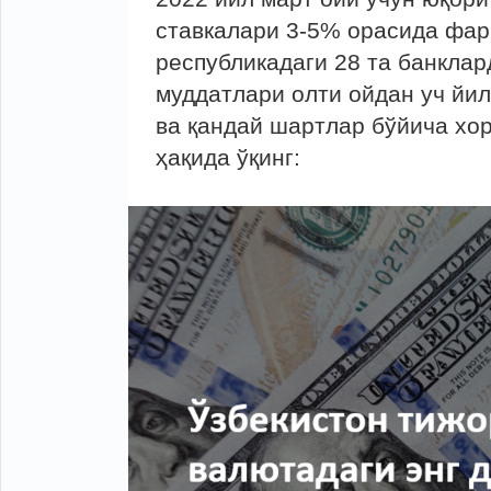
ставкалари 3-5% орасида фар
республикадаги 28 та банкла
муддатлари олти ойдан уч йил
ва қандай шартлар бўйича хо
ҳақида ўқинг: