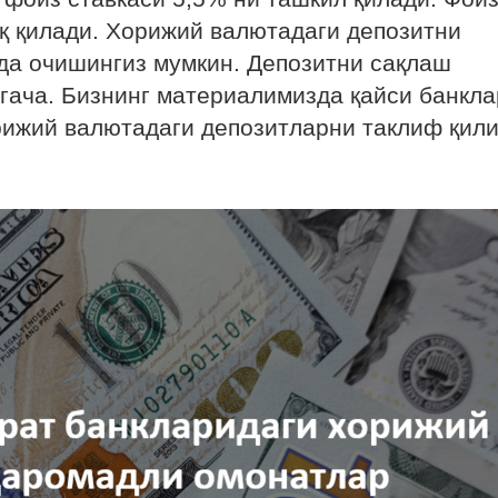
қ қилади. Хорижий валютадаги депозитни
рда очишингиз мумкин. Депозитни сақлаш
гача. Бизнинг материалимизда қайси банкла
рижий валютадаги депозитларни таклиф қил