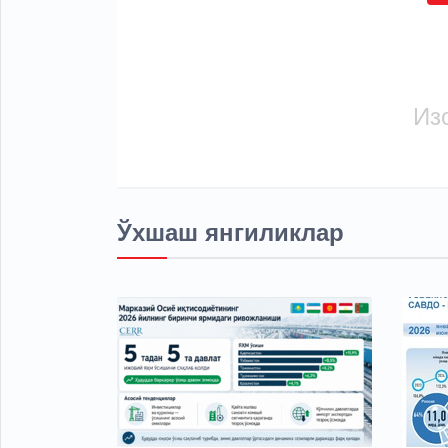
Из
Ўхшаш янгиликлар