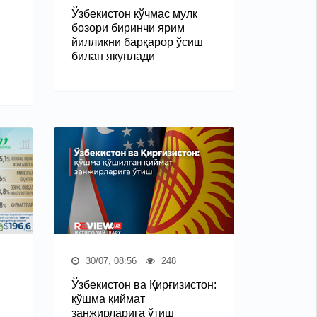
Ўзбекистон кўчмас мулк
бозори биринчи ярим
йилликни барқарор ўсиш
билан якунлади
30/07, 08:56
248
Ўзбекистон ва Қирғизистон:
қўшма қиймат
занжирларига ўтиш