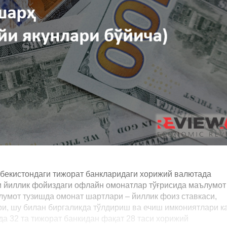
збекистондаги тижорат банкларидаги хорижий валютада
и йиллик фойиздаги офлайн омонатлар тўғрисида маълумот
ълумот тузишда омонат шартлари – йиллик фоиз ставкаси,
и, шу билан биргаликда тўлдириш ва ечиш имкониятлари к
да 32 та тижорат банкидан фақат 28 таси хорижий