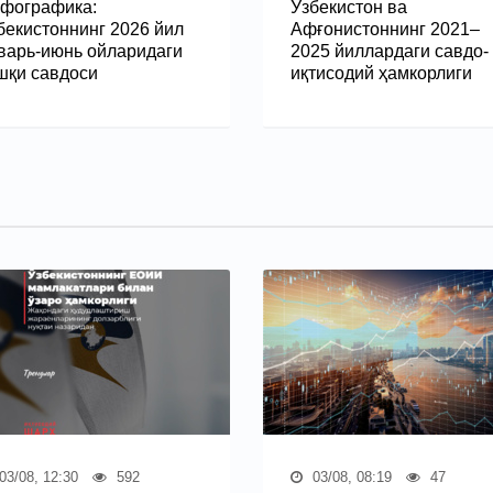
фографика:
Ўзбекистон ва
бекистоннинг 2026 йил
Афғонистоннинг 2021–
варь-июнь ойларидаги
2025 йиллардаги савдо-
шқи савдоси
иқтисодий ҳамкорлиги
03/08, 12:30
592
03/08, 08:19
47