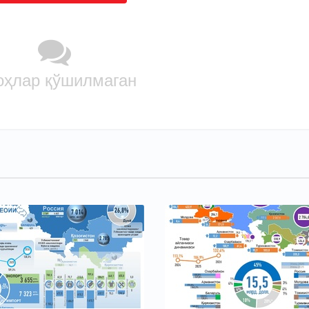
оҳлар қўшилмаган