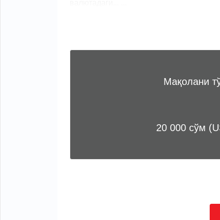
валютадаги... ...
Мақолани т
20 000 сўм (U