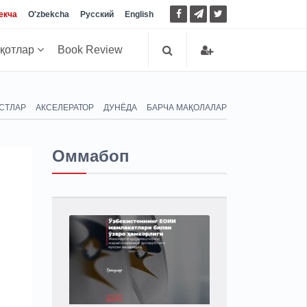
екча
O'zbekcha
Русский
English
иқотлар
Book Review
СТЛАР
АКСЕЛЕРАТОР
ДУНЁДА
БАРЧА МАҚОЛАЛАР
Оммабоп
з