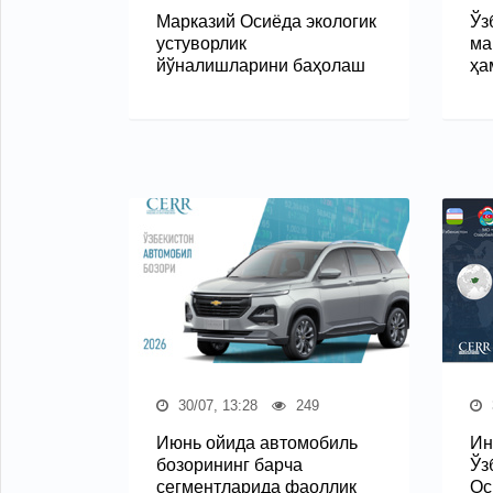
Марказий Осиёда экологик
Ўз
устуворлик
ма
йўналишларини баҳолаш
ҳа
30/07, 13:28
249
Июнь ойида автомобиль
Ин
бозорининг барча
Ўз
сегментларида фаоллик
Ос