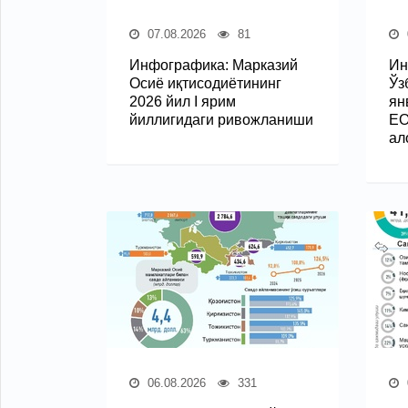
07.08.2026
81
Инфографика: Марказий
Ин
Осиё иқтисодиётининг
Ўз
2026 йил I ярим
ян
йиллигидаги ривожланиши
ЕО
ал
06.08.2026
331