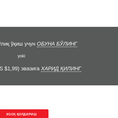
ўлиқ ўқиш учун
ОБУНА БЎЛИНГ
yoki
S $1,99) эвазига
ХАРИД ҚИЛИНГ
ИЗОҲ ҚОЛДИРИШ