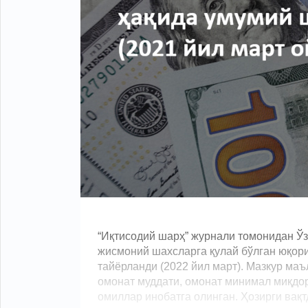
“Иқтисодий шарҳ” журнали томонидан Ў
жисмоний шахсларга қулай бўлган юқор
тайёрланди (2022 йил март). Мазкур ма
омонат муддати, омонат минимал миқдор
омиллар инобатга олинган. Ҳозирги вақт