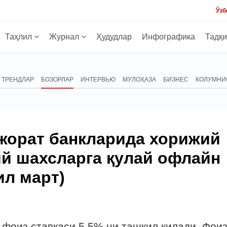
Ўзб
Таҳлил
Журнал
Ҳудудлар
Инфографика
Тадқ
ТРЕНДЛАР
БОЗОРЛАР
ИНТЕРВЬЮ
МУЛОҲАЗА
БИЗНЕС
КОЛУМНИ
ижорат банкларида хорижий
й шахсларга қулай офлайн
ил март)
 фоиз ставкаси 5,5% ни ташкил қилади. Фои