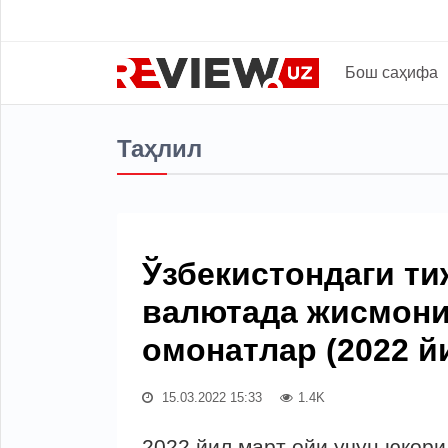
Бош саҳифа
Таҳлил
Ўзбекистондаги т
валютада жисмони
омонатлар (2022 й
15.03.2022 15:33
1.4K
2022 йил март ойи учун юқори