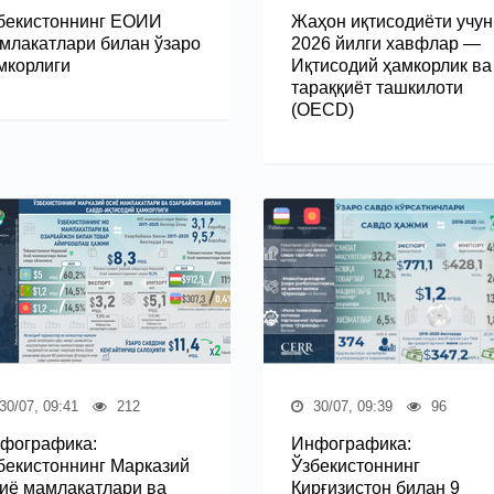
бекистоннинг ЕОИИ
Жаҳон иқтисодиёти учун
млакатлари билан ўзаро
2026 йилги хавфлар —
мкорлиги
Иқтисодий ҳамкорлик ва
тараққиёт ташкилоти
(OECD)
30/07, 09:41
212
30/07, 09:39
96
фографика:
Инфографика:
бекистоннинг Марказий
Ўзбекистоннинг
иё мамлакатлари ва
Қирғизистон билан 9