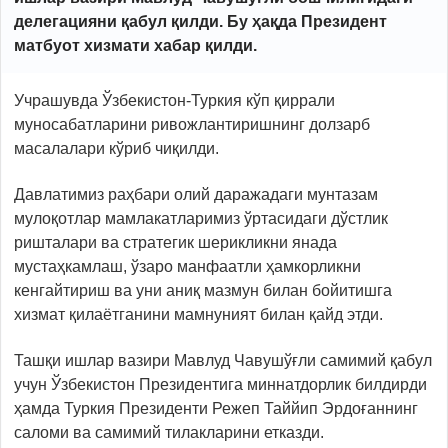
делегацияни қабул қилди. Бу ҳақда Президент
матбуот хизмати хабар қилди.
Учрашувда Ўзбекистон-Туркия кўп қиррали
муносабатларини ривожлантиришнинг долзарб
масалалари кўриб чиқилди.
Давлатимиз раҳбари олий даражадаги мунтазам
мулоқотлар мамлакатларимиз ўртасидаги дўстлик
ришталари ва стратегик шерикликни янада
мустаҳкамлаш, ўзаро манфаатли ҳамкорликни
кенгайтириш ва уни аниқ мазмун билан бойитишга
хизмат қилаётганини мамнуният билан қайд этди.
Ташқи ишлар вазири Мавлуд Чавушўғли самимий қабул
учун Ўзбекистон Президентига миннатдорлик билдирди
ҳамда Туркия Президенти Режеп Таййип Эрдоғаннинг
саломи ва самимий тилакларини етказди.