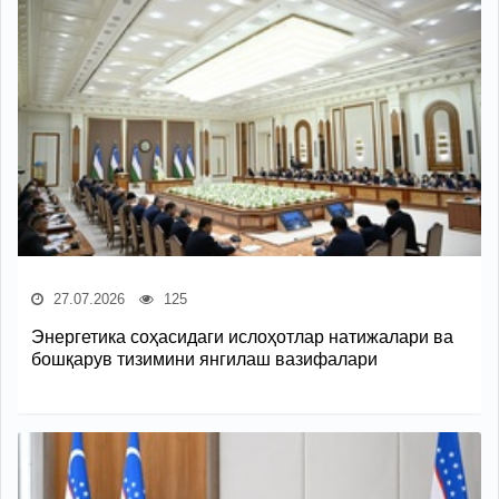
27.07.2026
125
Энергетика соҳасидаги ислоҳотлар натижалари ва
бошқарув тизимини янгилаш вазифалари