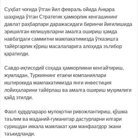
Суҳбат чоғида ўтган йил февраль ойида Анқара
шаҳрида ўтган Стратегик ҳамкорлик кенгашининг
давлат раҳбарлари даражасидаги биринчи йиғилишида
эришилган келишувларни амалга ошириш ҳамда
навбатдаги саммитни мамлакатимизда ўтказишга
тайёргарлик кўриш масалаларига алоҳида эътибор
қаратилди.
Савдо-иқтисодий соҳада ҳамкорликни кенгайтириш,
жумладан, Туркиянинг етакчи компаниялари
иштирокида мамлакатимизда янги инвестиция
лойиҳаларини тайёрлаш ва амалга ошириш муҳимлиги
қайд этилди.
Фаол ҳудудлараро мулоқотни ривожлантириш, қўшма
таълим ва маданий-гуманитар дастурларни илгари
суришдан иккала мамлакат ҳам манфаатдор экани
таъкидланди.