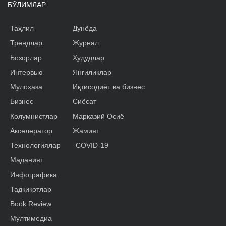
БЎЛИМЛАР
Таҳлил
Дунёда
Трендлар
Журнал
Бозорлар
Ҳудудлар
Интервью
Янгиликлар
Мулоҳаза
Иқтисодиёт ва бизнес
Бизнес
Сиёсат
Колумнистлар
Марказий Осиё
Акселератор
Жамият
Технологиялар
COVID-19
Маданият
Инфографика
Тадқиқотлар
Book Review
Мултимедиа