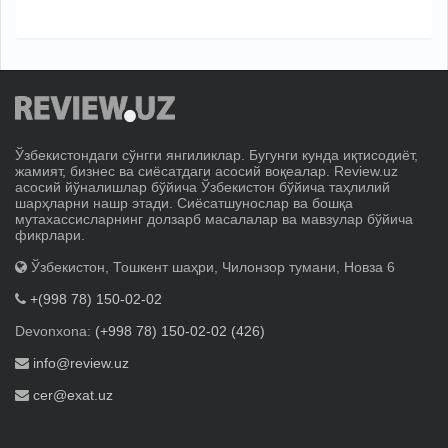
Ўзбекистондаги сўнгги янгиликлар. Бугунги кунда иқтисодиёт,
жамият, бизнес ва сиёсатдаги асосий воқеалар. Review.uz
асосий йўналишлар бўйича Ўзбекистон бўйича таҳлилий
шарҳларни нашр этади. Сиёсатшунослар ва бошқа
мутахассисларнинг долзарб масалалар ва мавзулар бўйича
фикрлари.
Ўзбекистон, Тошкент шаҳри, Чилонзор тумани, Новза 6
+(998 78) 150-02-02
Devonxona:
(+998 78) 150-02-02 (426)
info@review.uz
cer@exat.uz