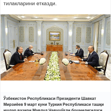
тилакларини етказди.
Ўзбекистон Республикаси Президенти Шавкат
Мирзиёев 9 март куни Туркия Республикаси ташқи
ишлар вазири Мавлуд Чавушўғли бошчилигидаги