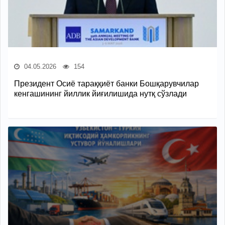
04.05.2026
154
Президент Осиё тараққиёт банки Бошқарувчилар
кенгашининг йиллик йиғилишида нутқ сўзлади