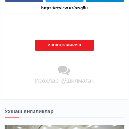
ИЗОҲ ҚОЛДИРИШ
Изоҳлар қўшилмаган
Ўхшаш янгиликлар