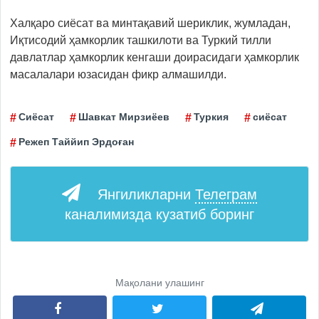
Халқаро сиёсат ва минтақавий шериклик, жумладан,
Иқтисодий ҳамкорлик ташкилоти ва Туркий тилли
давлатлар ҳамкорлик кенгаши доирасидаги ҳамкорлик
масалалари юзасидан фикр алмашилди.
Сиёсат
Шавкат Мирзиёев
Туркия
сиёсат
Режеп Таййип Эрдоған
Янгиликларни
Телеграм
каналимизда кузатиб боринг
Мақолани улашинг