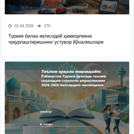
02.04.2026
270
Туркия билан иқтисодий ҳамкорликни
чуқурлаштиришнинг устувор йўналишлари