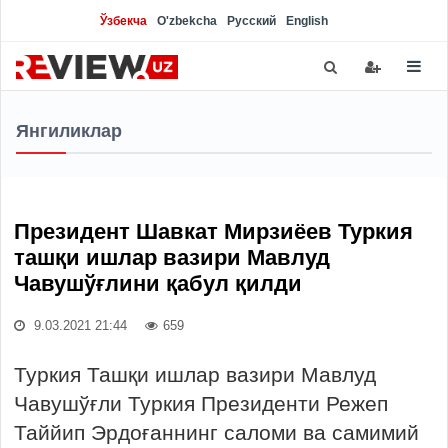
Ўзбекча
O'zbekcha
Русский
English
Янгиликлар
Президент Шавкат Мирзиёев Туркия
ташқи ишлар вазири Мавлуд
Чавушўғлини қабул қилди
9.03.2021 21:44
659
Туркия Ташқи ишлар вазири Мавлуд
Чавушўғли Туркия Президенти Режеп
Таййип Эрдоғаннинг саломи ва самимий