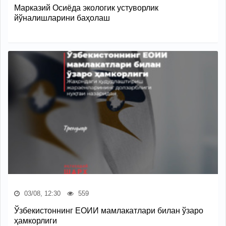
Марказий Осиёда экологик устуворлик
йўналишларини баҳолаш
03/08, 12:30
559
Ўзбекистоннинг ЕОИИ мамлакатлари билан ўзаро
ҳамкорлиги