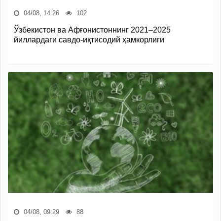
04/08, 14:26
102
Ўзбекистон ва Афғонистоннинг 2021–2025
йиллардаги савдо-иқтисодий ҳамкорлиги
04/08, 09:29
88