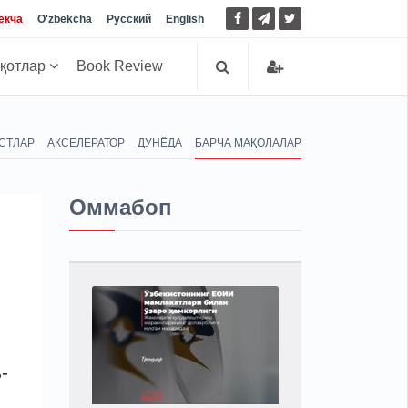
екча
O'zbekcha
Русский
English
иқотлар
Book Review
СТЛАР
АКСЕЛЕРАТОР
ДУНЁДА
БАРЧА МАҚОЛАЛАР
Оммабоп
-