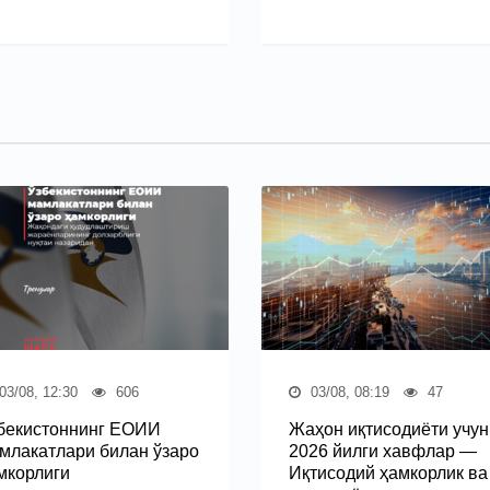
03/08, 12:30
606
03/08, 08:19
47
бекистоннинг ЕОИИ
Жаҳон иқтисодиёти учун
млакатлари билан ўзаро
2026 йилги хавфлар —
мкорлиги
Иқтисодий ҳамкорлик ва