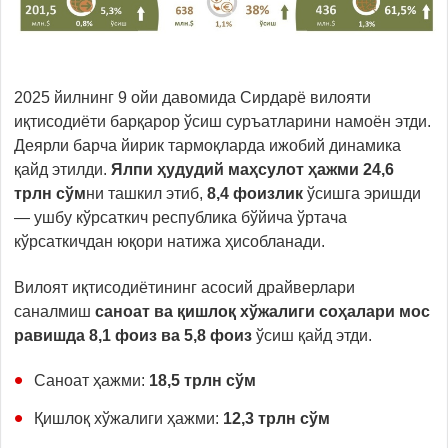
2025 йилнинг 9 ойи давомида Сирдарё вилояти
иқтисодиёти барқарор ўсиш суръатларини намоён этди.
Деярли барча йирик тармоқларда ижобий динамика
қайд этилди.
Ялпи ҳудудий маҳсулот ҳажми 24,6
трлн сўм
ни ташкил этиб,
8,4 фоизлик
ўсишга эришди
— ушбу кўрсаткич республика бўйича ўртача
кўрсаткичдан юқори натижа ҳисобланади.
Вилоят иқтисодиётининг асосий драйверлари
саналмиш
саноат ва қишлоқ хўжалиги соҳалари мос
равишда 8,1 фоиз ва 5,8 фоиз
ўсиш қайд этди.
Саноат ҳажми:
18,5 трлн сўм
Қишлоқ хўжалиги ҳажми:
12,3 трлн сўм