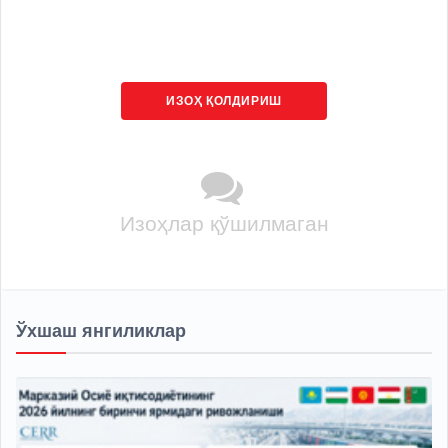
ИЗОҲ ҚОЛДИРИШ
Изоҳлар қўшилмаган
Ўхшаш янгиликлар