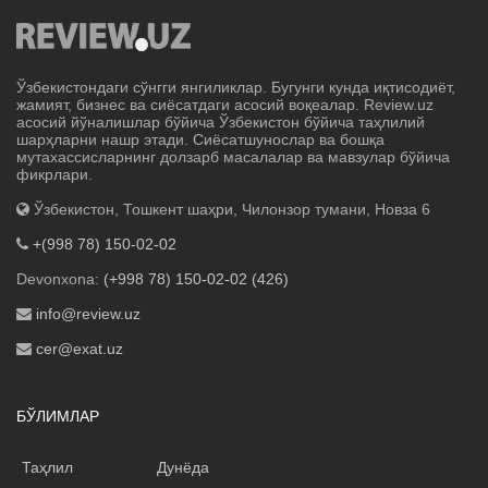
Ўзбекистондаги сўнгги янгиликлар. Бугунги кунда иқтисодиёт,
жамият, бизнес ва сиёсатдаги асосий воқеалар. Review.uz
асосий йўналишлар бўйича Ўзбекистон бўйича таҳлилий
шарҳларни нашр этади. Сиёсатшунослар ва бошқа
мутахассисларнинг долзарб масалалар ва мавзулар бўйича
фикрлари.
Ўзбекистон, Тошкент шаҳри, Чилонзор тумани, Новза 6
+(998 78) 150-02-02
Devonxona:
(+998 78) 150-02-02 (426)
info@review.uz
cer@exat.uz
БЎЛИМЛАР
Таҳлил
Дунёда