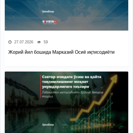
27.07.2026
59
Жорий йил бошида Марказий Осиё иқтисодиёти