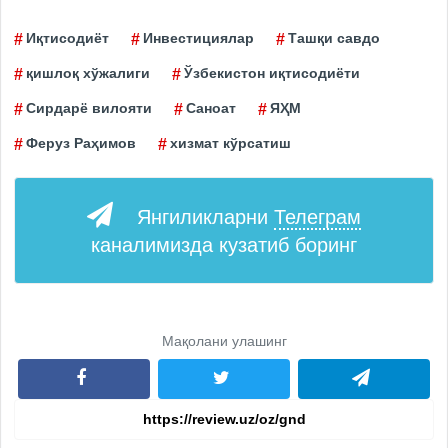
Иқтисодиёт
Инвестициялар
Ташқи савдо
қишлоқ хўжалиги
Ўзбекистон иқтисодиёти
Сирдарё вилояти
Саноат
ЯҲМ
Феруз Раҳимов
хизмат кўрсатиш
Янгиликларни
Телеграм
каналимизда кузатиб боринг
Мақолани улашинг