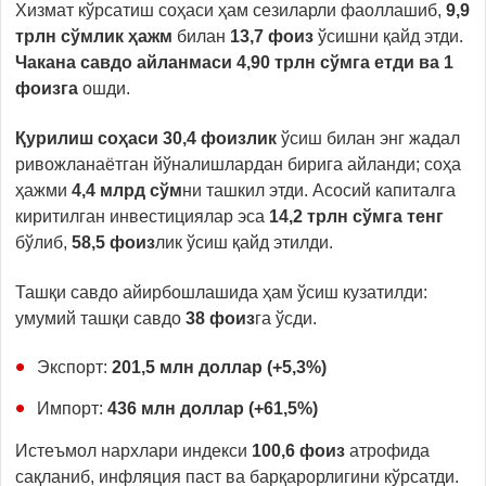
Хизмат кўрсатиш соҳаси ҳам сезиларли фаоллашиб,
9,9
трлн сўмлик ҳажм
билан
13,7 фоиз
ўсишни қайд этди.
Чакана савдо айланмаси 4,90 трлн сўмга етди ва 1
фоизга
ошди.
Қурилиш соҳаси 30,4 фоизлик
ўсиш билан энг жадал
ривожланаётган йўналишлардан бирига айланди; соҳа
ҳажми
4,4 млрд сўм
ни ташкил этди. Асосий капиталга
киритилган инвестициялар эса
14,2 трлн сўмга тенг
бўлиб,
58,5 фоиз
лик ўсиш қайд этилди.
Ташқи савдо айирбошлашида ҳам ўсиш кузатилди:
умумий ташқи савдо
38 фоиз
га ўсди.
Экспорт:
201,5 млн доллар (+5,3%)
Импорт:
436 млн доллар (+61,5%)
Истеъмол нархлари индекси
100,6 фоиз
атрофида
сақланиб, инфляция паст ва барқарорлигини кўрсатди.