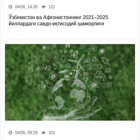
04/08, 14:26
121
Ўзбекистон ва Афғонистоннинг 2021–2025
йиллардаги савдо-иқтисодий ҳамкорлиги
04/08, 09:29
101