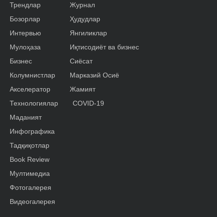
Трендлар
Журнал
Бозорлар
Ҳудудлар
Интервью
Янгиликлар
Мулоҳаза
Иқтисодиёт ва бизнес
Бизнес
Сиёсат
Колумнистлар
Марказий Осиё
Акселератор
Жамият
Технологиялар
COVID-19
Маданият
Инфографика
Тадқиқотлар
Book Review
Мултимедиа
Фотогалерея
Видеогалерея