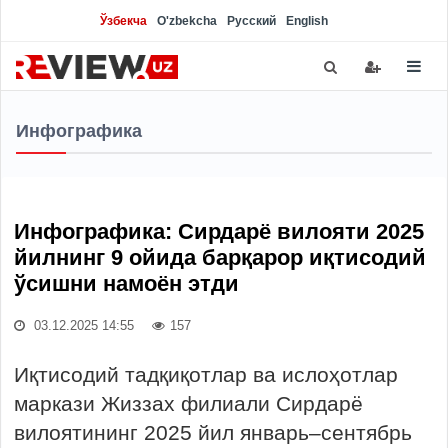
Ўзбекча
O'zbekcha
Русский
English
Инфографика
Инфографика: Сирдарё вилояти 2025
йилнинг 9 ойида барқарор иқтисодий
ўсишни намоён этди
03.12.2025 14:55
157
Иқтисодий тадқиқотлар ва ислоҳотлар
маркази Жиззах филиали Сирдарё
вилоятининг 2025 йил январь–сентябрь