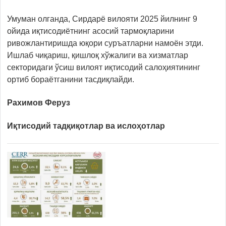
Умуман олганда, Сирдарё вилояти 2025 йилнинг 9
ойида иқтисодиётнинг асосий тармоқларини
ривожлантиришда юқори суръатларни намоён этди.
Ишлаб чиқариш, қишлоқ хўжалиги ва хизматлар
секторидаги ўсиш вилоят иқтисодий салоҳиятининг
ортиб бораётганини тасдиқлайди.
Рахимов Феруз
Иқтисодий тадқиқотлар ва ислоҳотлар