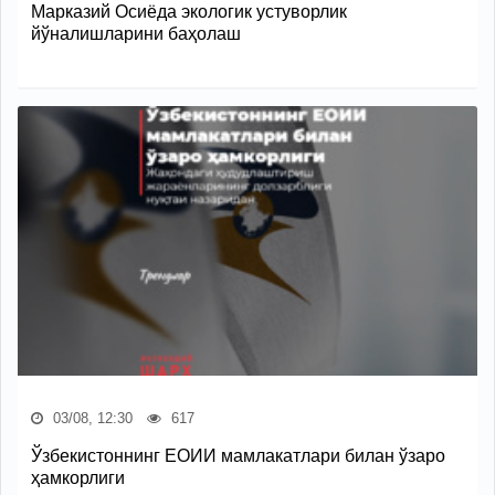
Марказий Осиёда экологик устуворлик
йўналишларини баҳолаш
03/08, 12:30
617
Ўзбекистоннинг ЕОИИ мамлакатлари билан ўзаро
ҳамкорлиги