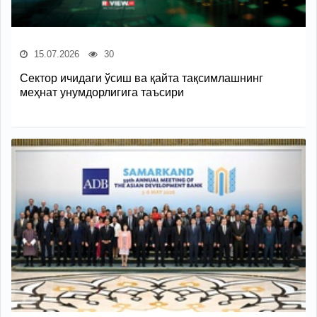
15.07.2026
30
Сектор ичидаги ўсиш ва қайта тақсимлашнинг
меҳнат унумдорлигига таъсири