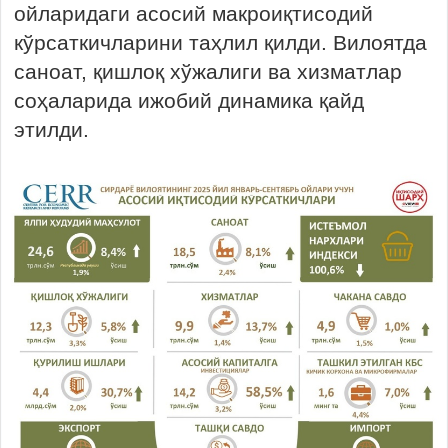
ойларидаги асосий макроиқтисодий
кўрсаткичларини таҳлил қилди. Вилоятда
саноат, қишлоқ хўжалиги ва хизматлар
соҳаларида ижобий динамика қайд
этилди.