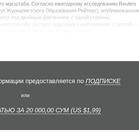
о масштаба. Согласно ежегодному исследованию Reuters
нститут Журналистского Образования Рейтерс), опубликованно
дится под двойным давлением: с одной стороны,
няет способы доступа аудитории к информации, с другой —
economy) бросает вызов традиционным... ...
формации предоставляется по
ПОДПИСКЕ
или
ТЬЮ ЗА 20 000,00 СУМ (US $1,99)