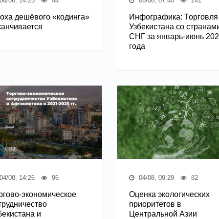
06/08, 14:25
44
06/08, 07:40
241
оха дешёвого «кодинга»
Инфографика: Торговля
канчивается
Узбекистана со странам
СНГ за январь-июнь 20
года
04/08, 14:26
96
04/08, 09:29
82
ргово-экономическое
Оценка экологических
трудничество
приоритетов в
бекистана и
Центральной Азии