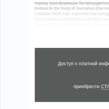
период трансформации беспрецедентног
Institute for the Study of Journalism (И
в январе 2026 года, журналистика нахо
искусственный интеллект радикально ме
экономика создателей контента (creator 
Доступ к платной ин
приобрести
СТА