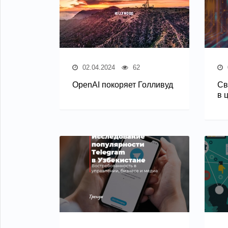
02.04.2024
62
OpenAI покоряет Голливуд
Св
в 