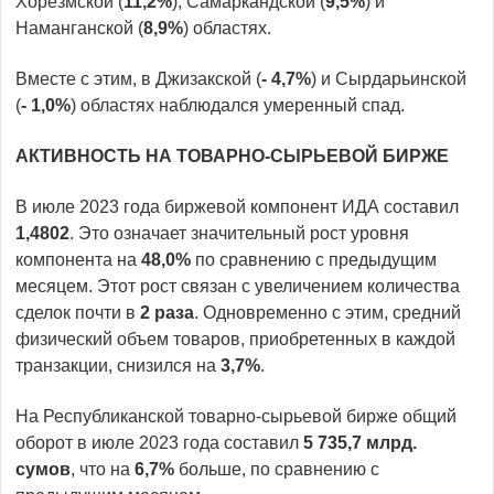
Хорезмской (
11,2%
), Самаркандской (
9,5%
) и
Наманганской (
8,9%
) областях.
Вместе с этим, в Джизакской (
- 4,7%
) и Сырдарьинской
(
- 1,0%
) областях наблюдался умеренный спад.
АКТИВНОСТЬ НА ТОВАРНО-СЫРЬЕВОЙ БИРЖЕ
В июле 2023 года биржевой компонент ИДА составил
1,4802
. Это означает значительный рост уровня
компонента на
48,0%
по сравнению с предыдущим
месяцем. Этот рост связан с увеличением количества
сделок почти в
2 раза
. Одновременно с этим, средний
физический объем товаров, приобретенных в каждой
транзакции, снизился на
3,7%
.
На Республиканской товарно-сырьевой бирже общий
оборот в июле 2023 года составил
5
735
,
7
млрд.
сумов
, что на
6,7%
больше, по сравнению с