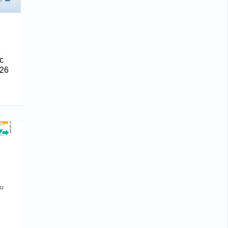
е
с
26