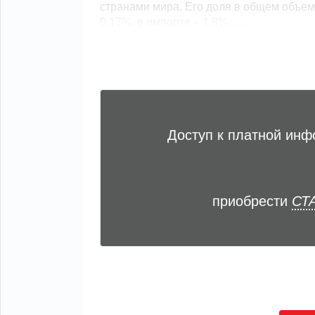
странами мира. Его доля в общем объем
0,17%, в импорте – 1,8%.... ...
Доступ к платной ин
приобрести
СТА