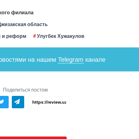
кого филиала
Джизакская область
й и реформ
Улугбек Хужакулов
новостями на нашем
Telegram
канале
Поделиться постом