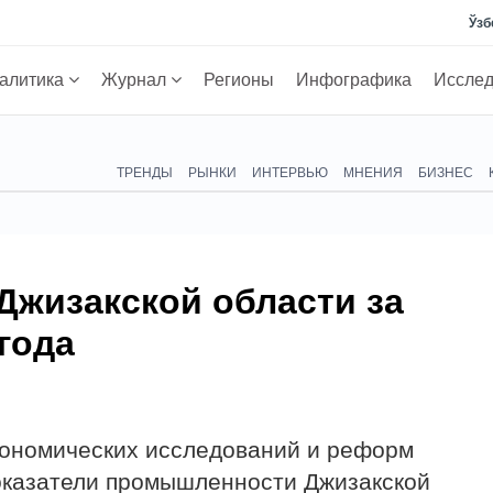
Ўзб
алитика
Журнал
Регионы
Инфографика
Иссле
ТРЕНДЫ
РЫНКИ
ИНТЕРВЬЮ
МНЕНИЯ
БИЗНЕС
жизакской области за
года
кономических исследований и реформ
оказатели промышленности Джизакской