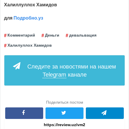
Халиллуллох Хамидов
для
Подробно.уз
Комментарий
Деньги
девальвация
Халилуллох Хамидов
Следите за новостями на нашем
Telegram
канале
Поделиться постом