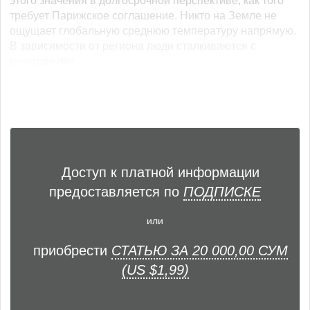
этого значения в долгосрочной перспективе, как того
требует Парижское соглашение. Никто на Земле не
ощущает глобальную среднюю температуру напрямую.
В зависимости от региона люди сталкиваются с
рекордными... ...
Доступ к платной информации
предоставляется по
ПОДПИСКЕ
или
приобрести
СТАТЬЮ ЗА 20 000,00 СУМ
(US $1,99)