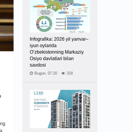
Infografika: 2026 yil yanvar–
iyun oylarida
O‘zbekistonning Markaziy
Osiyo davlatlari bilan
savdosi
Bugun, 07:20
318
a
ing
ya