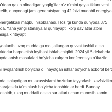
qa’ridan qazib olinadigan yoqilg‘ilar o‘z o‘rnini qayta tiklanuvchi
lib, dunyodagi jami generatsiyaning 42 foizi muqobil energiyad
 energetikasi maqbul hisoblanadi. Hozirgi kunda dunyoda 375
qda. Yana yangi stansiyalar qurilayapti, ko‘p davlatlar atom
siga kiritayapti.
ydalanib, uzoq muddatga mo‘ljallangan quvvat tashkil etish
aktorlar barpo etish loyihasi ishlab chiqildi. 2024 yil 5 dekabrda
dalanish masalalari bo‘yicha xalqaro konferensiya o‘tkazildi.
 rivojlantirish bo‘yicha qilinayotgan ishlar bo‘yicha axborot berd
mda ishlaydigan mutaxassislarni hozirdan tayyorlash, xavfsizlikn
 darajasida ta’minlash bo‘yicha topshiriqlar berdi. Bunday
i oshirib, uzoq muddatli o‘sish sur’atlari uchun munosib zamin