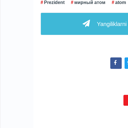
Prezident
мирный атом
atom
Yangiliklarn