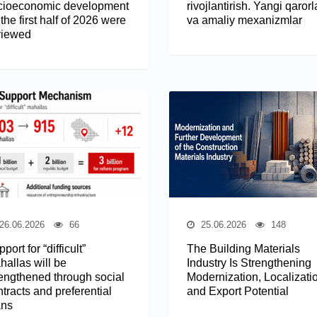
cioeconomic development
rivojlantirish. Yangi qarorl
 the first half of 2026 were
va amaliy mexanizmlar
viewed
26.06.2026
66
25.06.2026
148
port for “difficult”
The Building Materials
hallas will be
Industry Is Strengthening
rengthened through social
Modernization, Localizati
tracts and preferential
and Export Potential
ans