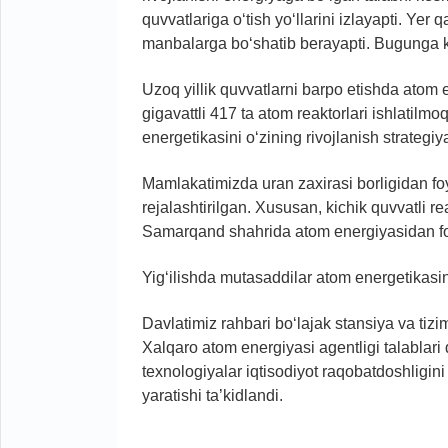
quvvatlariga o‘tish yo‘llarini izlayapti. Yer 
manbalarga bo‘shatib berayapti. Bugunga ke
Uzoq yillik quvvatlarni barpo etishda atom
gigavattli 417 ta atom reaktorlari ishlatilmo
energetikasini o‘zining rivojlanish strategiya
Mamlakatimizda uran zaxirasi borligidan fo
rejalashtirilgan. Xususan, kichik quvvatli re
Samarqand shahrida atom energiyasidan foy
Yig‘ilishda mutasaddilar atom energetikasini
Davlatimiz rahbari bo‘lajak stansiya va tizi
Xalqaro atom energiyasi agentligi talablari
texnologiyalar iqtisodiyot raqobatdoshligin
yaratishi ta’kidlandi.