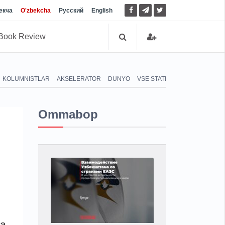
екча
O'zbekcha
Русский
English
Book Review
KOLUMNISTLAR
AKSELERATOR
DUNYO
VSE STATI
Ommabop
ga