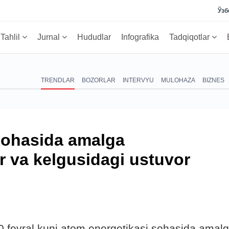
Ўзб
Tahlil
Jurnal
Hududlar
Infografika
Tadqiqotlar
TRENDLAR
BOZORLAR
INTERVYU
MULOHAZA
BIZNES
sohasida amalga
ar va kelgusidagi ustuvor
0 fevral kuni atom energetikasi sohasida amal