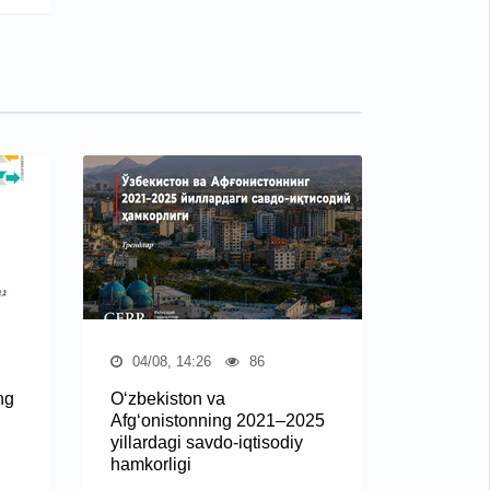
04/08, 14:26
86
ng
O‘zbekiston va
Afg‘onistonning 2021–2025
yillardagi savdo-iqtisodiy
hamkorligi