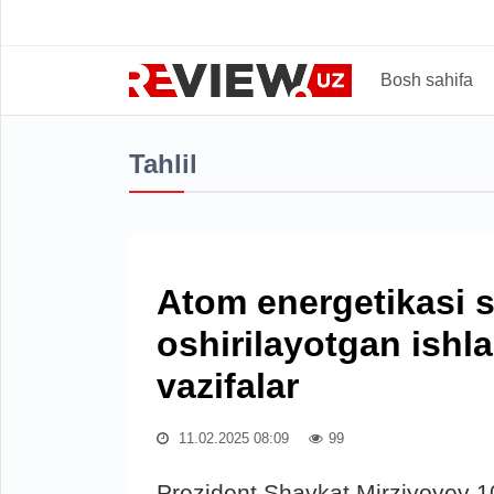
Bosh sahifa
Tahlil
Atom energetikasi 
oshirilayotgan ishl
vazifalar
11.02.2025 08:09
99
Prezident Shavkat Mirziyoyev 1