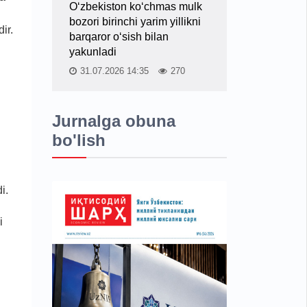
O‘zbekiston ko‘chmas mulk
bozori birinchi yarim yillikni
ir.
barqaror o‘sish bilan
yakunladi
31.07.2026 14:35
270
Jurnalga obuna
bo'lish
i.
i