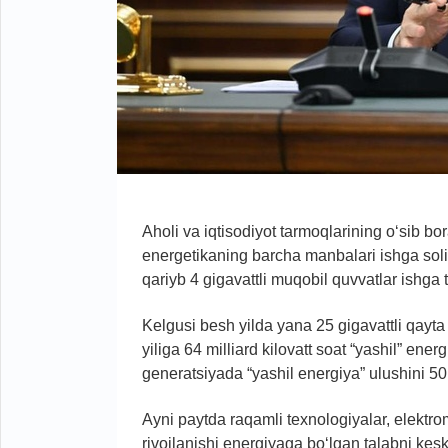
Aholi va iqtisodiyot tarmoqlarining o‘sib b
energetikaning barcha manbalari ishga soli
qariyb 4 gigavattli muqobil quvvatlar ishga t
Kelgusi besh yilda yana 25 gigavattli qayta
yiliga 64 milliard kilovatt soat “yashil” en
generatsiyada “yashil energiya” ulushini 50
Ayni paytda raqamli texnologiyalar, elektromo
rivojlanishi energiyaga bo‘lgan talabni kes