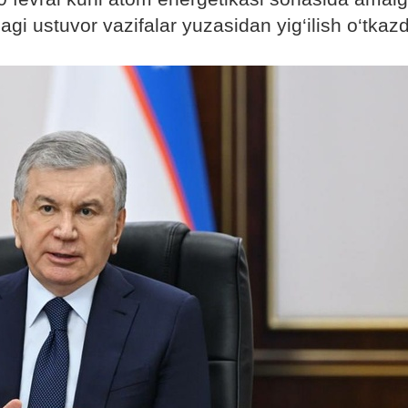
agi ustuvor vazifalar yuzasidan yig‘ilish o‘tkazd