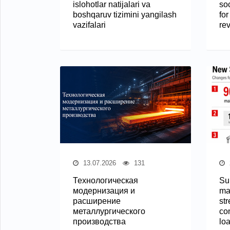
islohotlar natijalari va
so
boshqaruv tizimini yangilash
for
vazifalari
re
13.07.2026
131
Технологическая
Sup
модернизация и
ma
расширение
st
металлургического
con
производства
lo