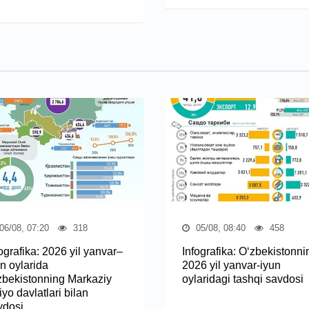
06/08, 07:20
318
05/08, 08:40
458
ografika: 2026 yil yanvar–
Infografika: O‘zbekistonni
n oylarida
2026 yil yanvar-iyun
zbekistonning Markaziy
oylaridagi tashqi savdosi
yo davlatlari bilan
vdosi