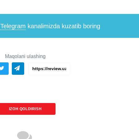
i
Telegram
kanalimizda kuzatib boring
Maqolani ulashing
IZOH QOLDIRISH