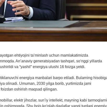
orayotgan ehtiyojini ta’minlash uchun mamlakatimizda
nmoqda. An’anaviy generatsiyadan tashqari, so‘nggi yillarda
ushirildi va “yashil” energiya ulushi 16 foizga yetdi.
 tiklanuvchi energiya manbalari barpo etiladi. Bularning hisobig
ergiya olinadi. Umuman, 2030 yilga borib, yurtimizda jami
 foizdan oshirish maqsad qilingan.
billar, elektr jihozlar, sun’iy intellekt, mayning kabi tarmoqlarn
kin oshirmoqda. Shu bois ko‘plab davlatlar yangi turdagi energi