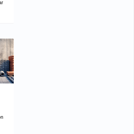
ar
on