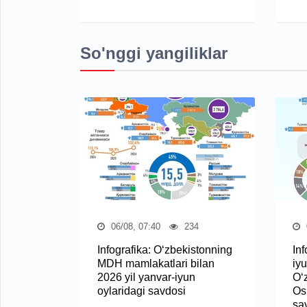
So'nggi yangiliklar
06/08, 07:40
234
Infografika: O‘zbekistonning
Inf
MDH mamlakatlari bilan
iyu
2026 yil yanvar-iyun
O‘
oylaridagi savdosi
Osi
sa