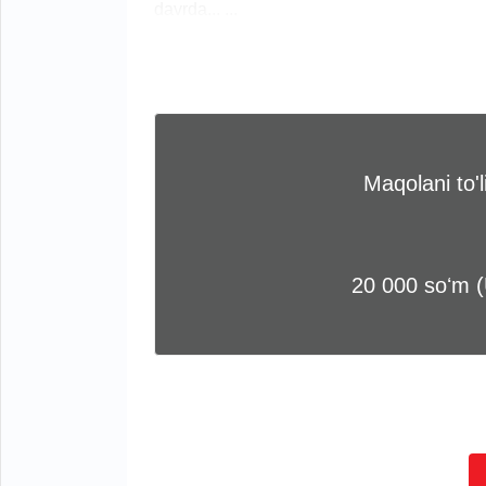
davrda... ...
Maqolani to'
20 000 soʻm 