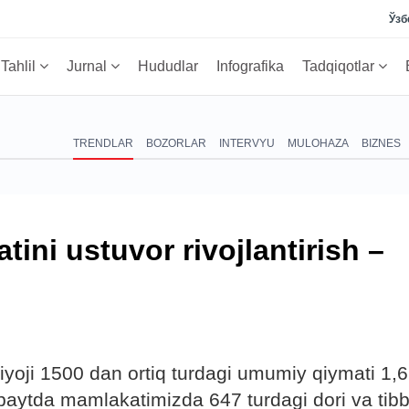
Ўзб
Tahlil
Jurnal
Hududlar
Infografika
Tadqiqotlar
TRENDLAR
BOZORLAR
INTERVYU
MULOHAZA
BIZNES
ini ustuvor rivojlantirish –
htiyoji 1500 dan ortiq turdagi umumiy qiymati 1,6
i paytda mamlakatimizda 647 turdagi dori va tibb