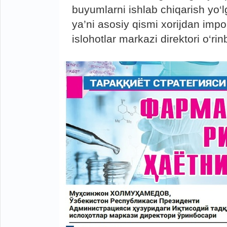
buyumlarni ishlab chiqarish yo‘lg
ya’ni asosiy qismi xorijdan impor
islohotlar markazi direktori o‘