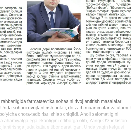
rahbarligida farmatsevtika sohasini rivojlantirish masalalari
i. Unda sohani rivojlantirish holati, dolzarb muammolar va ularni 
o‘yicha chora-tadbirlar ishlab chiqildi. Aholi salomatligini
a ahamiyatga ega ekanligini e’tiborga olib, Yangi O‘zbekiston
jlantirishga juda katta e’tibor qaratilgan. Unda yaqin kelgusi