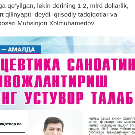
a qo‘yilgan, lekin dorining 1,2, mlrd dollarlik,
t qilinyapti, deydi Iqtisodiy tadqiqotlar va
rinbosari Muhsinjon Xolmuhamedov.