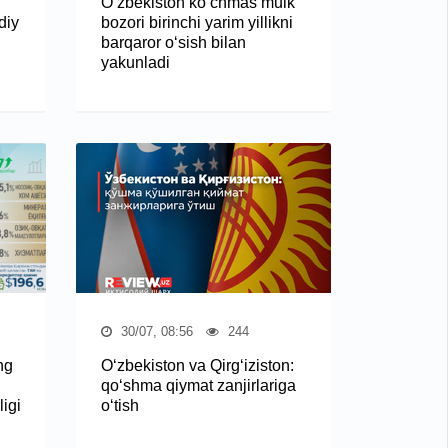
O‘zbekiston ko‘chmas mulk
diy
bozori birinchi yarim yillikni
barqaror o‘sish bilan
yakunladi
30/07, 08:56
244
ng
O‘zbekiston va Qirg‘iziston:
qo‘shma qiymat zanjirlariga
igi
o‘tish