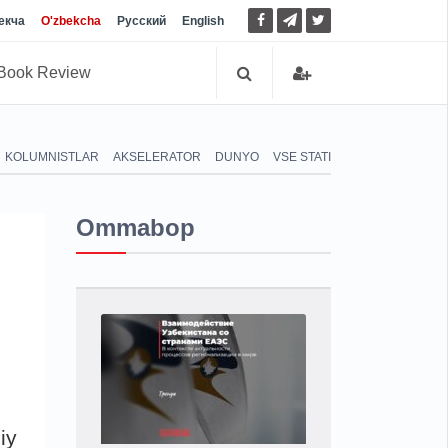
екча
O'zbekcha
Русский
English
Book Review
KOLUMNISTLAR
AKSELERATOR
DUNYO
VSE STATI
Ommabop
iy