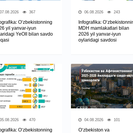
07.08.2026
367
06.08.2026
243
fografika: O‘zbekistonning
Infografika: O‘zbekistonni
26 yil yanvar-iyun
MDH mamlakatlari bilan
laridagi YeOII bilan savdo
2026 yil yanvar-iyun
oqasi
oylaridagi savdosi
05.08.2026
470
04.08.2026
101
fografika: O‘zbekistonning
O‘zbekiston va