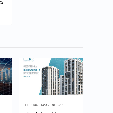
25
31/07, 14:35
287