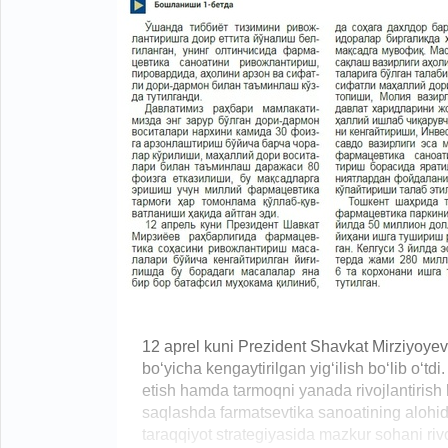
12 aprel kuni Prezident Shavkat Mirziyoyev 
bo‘yicha kengaytirilgan yig‘ilish bo‘lib o‘td
etish hamda tarmoqni yanada rivojlantirish b
saqlashda farmatsevtika sanoatining alohid
taraqqiyot strategiyasida mazkur sohani rivo