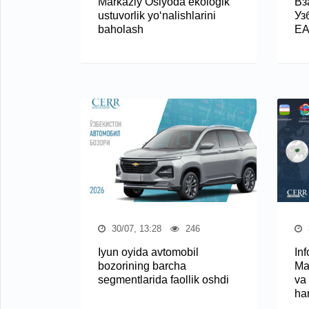
Markaziy Osiyoda ekologik
Вз
ustuvorlik yo‘nalishlarini
Уз
baholash
Е
30/07, 13:28
246
Iyun oyida avtomobil
In
bozorining barcha
Ma
segmentlarida faollik oshdi
va
ha