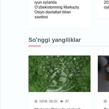
iyun oylarida
20
O‘zbekistonning Markaziy
oy
Osiyo davlatlari bilan
savdosi
So'nggi yangiliklar
04/08, 09:29
87