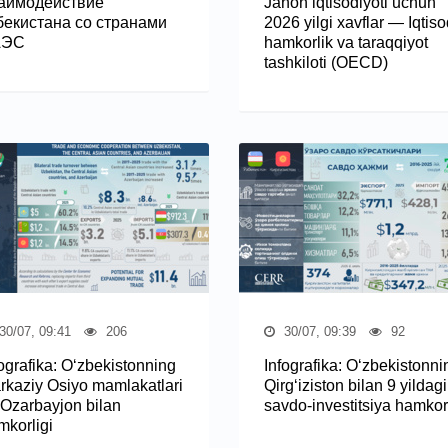
аимодействие
Jahon iqtisodiyoti uchun
бекистана со странами
2026 yilgi xavflar — Iqtiso
АЭС
hamkorlik va taraqqiyot
tashkiloti (OECD)
30/07, 09:41
206
30/07, 09:39
92
fografika: O‘zbekistonning
Infografika: O‘zbekistonni
rkaziy Osiyo mamlakatlari
Qirg‘iziston bilan 9 yildagi
 Ozarbayjon bilan
savdo-investitsiya hamkorl
mkorligi