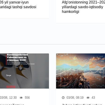
26 yil yanvar-iyun
Afg‘onistonning 2021–20
laridagi tashqi savdosi
yillardagi savdo-iqtisodiy
hamkorligi
03/08, 12:30
556
03/08, 08:19
43