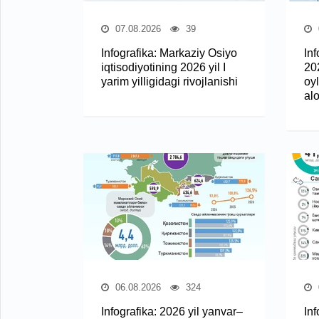
07.08.2026
39
Infografika: Markaziy Osiyo
In
iqtisodiyotining 2026 yil I
20
yarim yilligidagi rivojlanishi
oy
al
06.08.2026
324
Infografika: 2026 yil yanvar–
In