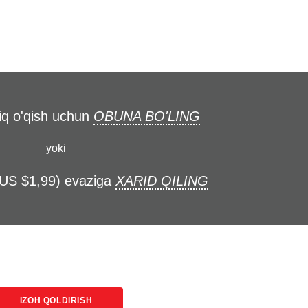
liq o'qish uchun
OBUNA BO'LING
yoki
(US $1,99) evaziga
XARID QILING
IZOH QOLDIRISH