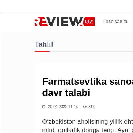
Bosh sahifa
Tahlil
Farmatsevtika sanoat
davr talabi
20.04.2022 11:18
313
O‘zbekiston aholisining yillik e
mlrd. dollarlik doriga teng. Ayn