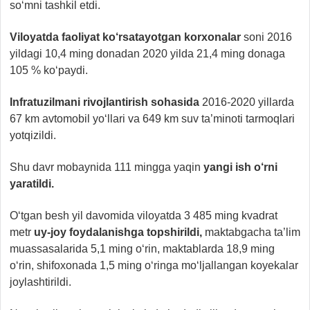
so‘mni tashkil etdi.
Viloyatda faoliyat ko‘rsatayotgan korxonalar
soni 2016
yildagi 10,4 ming donadan 2020 yilda 21,4 ming donaga
105 % ko‘paydi.
Infratuzilmani rivojlantirish sohasida
2016-2020 yillarda
67 km avtomobil yo‘llari va 649 km suv ta’minoti tarmoqlari
yotqizildi.
Shu davr mobaynida 111 mingga yaqin
yangi ish o‘rni
yaratildi.
O‘tgan besh yil davomida viloyatda 3 485 ming kvadrat
metr
uy-joy foydalanishga topshirildi,
maktabgacha ta’lim
muassasalarida 5,1 ming o‘rin, maktablarda 18,9 ming
o‘rin, shifoxonada 1,5 ming o‘ringa mo‘ljallangan koyekalar
joylashtirildi.