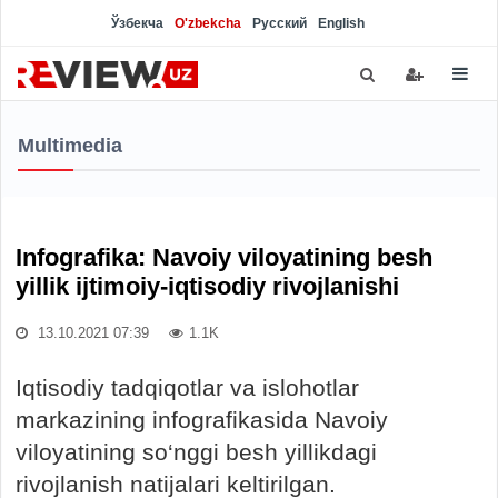
Ўзбекча
O'zbekcha
Русский
English
Multimedia
Infografika: Navoiy viloyatining besh
yillik ijtimoiy-iqtisodiy rivojlanishi
13.10.2021 07:39
1.1K
Iqtisodiy tadqiqotlar va islohotlar
markazining infografikasida Navoiy
viloyatining so‘nggi besh yillikdagi
rivojlanish natijalari keltirilgan.