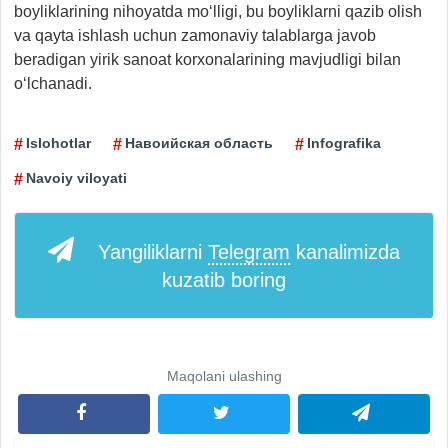
boyliklarining nihoyatda mo‘lligi, bu boyliklarni qazib olish
va qayta ishlash uchun zamonaviy talablarga javob
beradigan yirik sanoat korxonalarining mavjudligi bilan
o‘lchanadi.
Islohotlar
Навоийская область
Infografika
Navoiy viloyati
Yangiliklarni
Telegram
kanalimizda
kuzatib boring
Maqolani ulashing