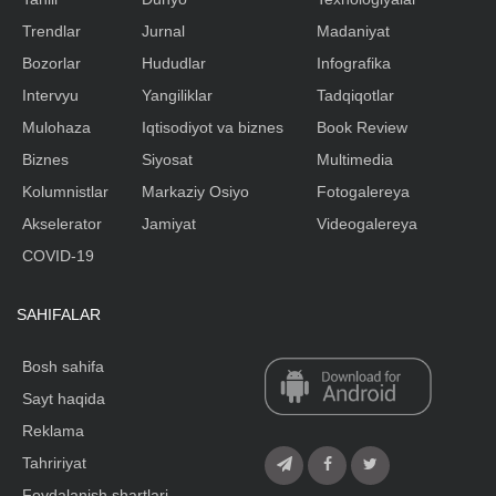
Trendlar
Jurnal
Madaniyat
Bozorlar
Hududlar
Infografika
Intervyu
Yangiliklar
Tadqiqotlar
Mulohaza
Iqtisodiyot va biznes
Book Review
Biznes
Siyosat
Multimedia
Kolumnistlar
Markaziy Osiyo
Fotogalereya
Akselerator
Jamiyat
Videogalereya
COVID-19
SAHIFALAR
Bosh sahifa
Sayt haqida
Reklama
Tahririyat
Foydalanish shartlari