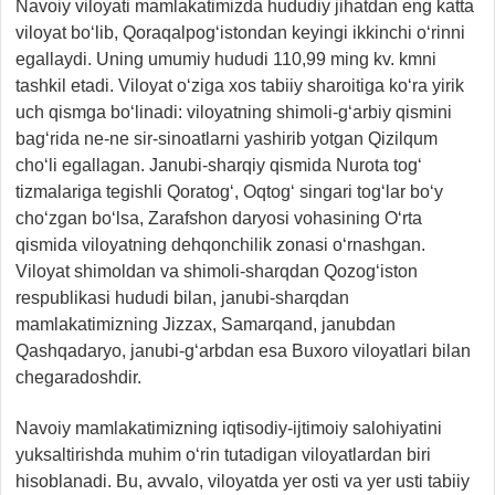
Navoiy viloyati mamlakatimizda hududiy jihatdan eng katta
viloyat bo‘lib, Qoraqalpog‘istondan keyingi ikkinchi o‘rinni
egallaydi. Uning umumiy hududi 110,99 ming kv. kmni
tashkil etadi. Viloyat o‘ziga xos tabiiy sharoitiga ko‘ra yirik
uch qismga bo‘linadi: viloyatning shimoli-g‘arbiy qismini
bag‘rida ne-ne sir-sinoatlarni yashirib yotgan Qizilqum
cho‘li egallagan. Janubi-sharqiy qismida Nurota tog‘
tizmalariga tegishli Qoratog‘, Oqtog‘ singari tog‘lar bo‘y
cho‘zgan bo‘lsa, Zarafshon daryosi vohasining O‘rta
qismida viloyatning dehqonchilik zonasi o‘rnashgan.
Viloyat shimoldan va shimoli-sharqdan Qozog‘iston
respublikasi hududi bilan, janubi-sharqdan
mamlakatimizning Jizzax, Samarqand, janubdan
Qashqadaryo, janubi-g‘arbdan esa Buxoro viloyatlari bilan
chegaradoshdir.
Navoiy mamlakatimizning iqtisodiy-ijtimoiy salohiyatini
yuksaltirishda muhim o‘rin tutadigan viloyatlardan biri
hisoblanadi. Bu, avvalo, viloyatda yer osti va yer usti tabiiy