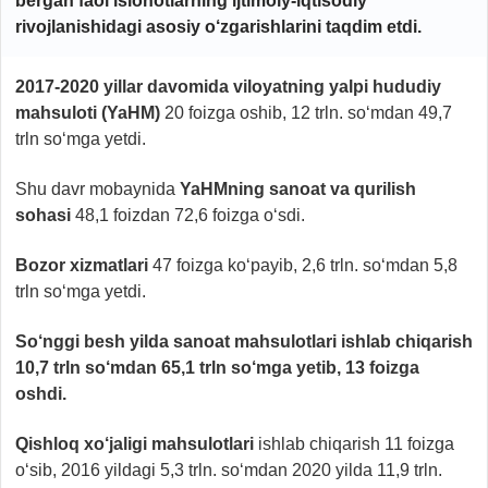
bergan faol islohotlarning ijtimoiy-iqtisodiy
rivojlanishidagi asosiy o‘zgarishlarini taqdim etdi.
2017-2020 yillar davomida viloyatning yalpi hududiy
mahsuloti (YaHM)
20 foizga oshib, 12 trln. so‘mdan 49,7
trln so‘mga yetdi.
Shu davr mobaynida
YaHMning
sanoat va qurilish
sohasi
48,1 foizdan 72,6 foizga o‘sdi.
Bozor xizmatlari
47 foizga ko‘payib, 2,6 trln. so‘mdan 5,8
trln so‘mga yetdi.
So‘nggi besh yilda sanoat mahsulotlari ishlab chiqarish
10,7
trln so‘mdan
65,1
trln so‘mga yetib,
13 foiz
ga
oshdi.
Qishloq xo‘jaligi mahsulotlari
ishlab chiqarish 11 foizga
o‘sib, 2016 yildagi 5,3 trln. so‘mdan 2020 yilda 11,9 trln.