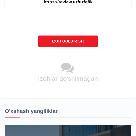
IZOH QOLDIRISH
Izohlar qo'shilmagan
O'xshash yangiliklar