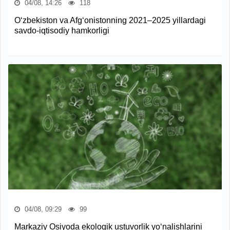
04/08, 14:26
118
O‘zbekiston va Afg‘onistonning 2021–2025 yillardagi
savdo-iqtisodiy hamkorligi
04/08, 09:29
99
Markaziy Osiyoda ekologik ustuvorlik yo‘nalishlarini