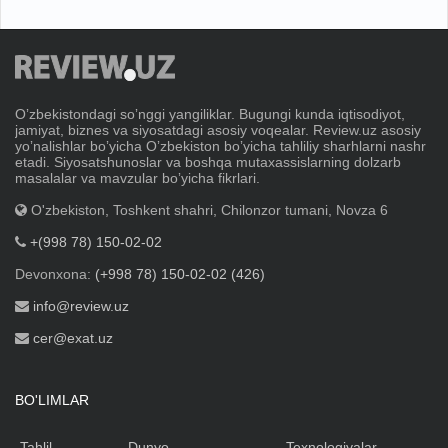
Oʼzbekistondagi soʼnggi yangiliklar. Bugungi kunda iqtisodiyot,
jamiyat, biznes va siyosatdagi asosiy voqealar. Review.uz asosiy
yoʼnalishlar boʼyicha Oʼzbekiston boʼyicha tahliliy sharhlarni nashr
etadi. Siyosatshunoslar va boshqa mutaxassislarning dolzarb
masalalar va mavzular boʼyicha fikrlari.
O'zbekiston, Toshkent shahri, Chilonzor tumani, Novza 6
+(998 78) 150-02-02
Devonxona:
(+998 78) 150-02-02 (426)
info@review.uz
cer@exat.uz
BO'LIMLAR
Tahlil
Dunyo
Texnologiyalar