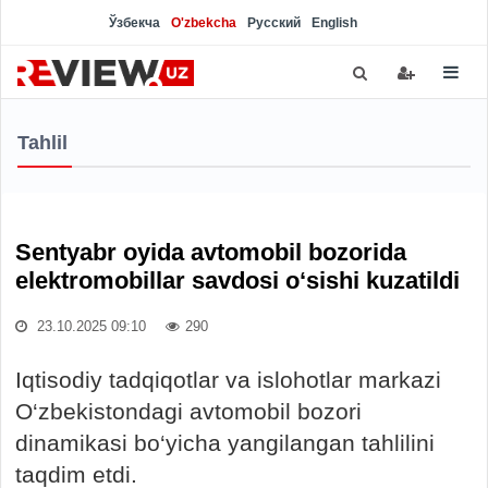
Ўзбекча
O'zbekcha
Русский
English
Tahlil
Sentyabr oyida avtomobil bozorida
elektromobillar savdosi o‘sishi kuzatildi
23.10.2025 09:10
290
Iqtisodiy tadqiqotlar va islohotlar markazi
O‘zbekistondagi avtomobil bozori
dinamikasi bo‘yicha yangilangan tahlilini
taqdim etdi.