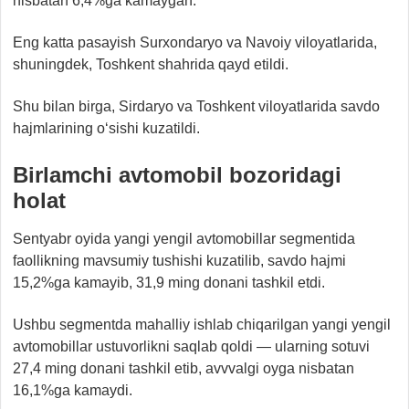
nisbatan 6,4%ga kamaygan.
Eng katta pasayish Surxondaryo va Navoiy viloyatlarida,
shuningdek, Toshkent shahrida qayd etildi.
Shu bilan birga, Sirdaryo va Toshkent viloyatlarida savdo
hajmlarining o‘sishi kuzatildi.
Birlamchi avtomobil bozoridagi
holat
Sentyabr oyida yangi yengil avtomobillar segmentida
faollikning mavsumiy tushishi kuzatilib, savdo hajmi
15,2%ga kamayib, 31,9 ming donani tashkil etdi.
Ushbu segmentda mahalliy ishlab chiqarilgan yangi yengil
avtomobillar ustuvorlikni saqlab qoldi — ularning sotuvi
27,4 ming donani tashkil etib, avvvalgi oyga nisbatan
16,1%ga kamaydi.