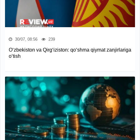
30/07, 08:56
239
O‘zbekiston va Qirg‘iziston: qo‘shma qiymat zanjirlariga
o‘tish