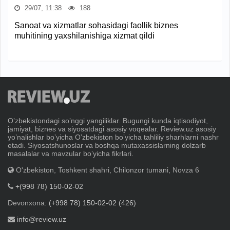
29/07, 11:38
188
Sanoat va xizmatlar sohasidagi faollik biznes
muhitining yaxshilanishiga xizmat qildi
Oʼzbekistondagi soʼnggi yangiliklar. Bugungi kunda iqtisodiyot,
jamiyat, biznes va siyosatdagi asosiy voqealar. Review.uz asosiy
yoʼnalishlar boʼyicha Oʼzbekiston boʼyicha tahliliy sharhlarni nashr
etadi. Siyosatshunoslar va boshqa mutaxassislarning dolzarb
masalalar va mavzular boʼyicha fikrlari.
O'zbekiston, Toshkent shahri, Chilonzor tumani, Novza 6
+(998 78) 150-02-02
Devonxona:
(+998 78) 150-02-02 (426)
info@review.uz