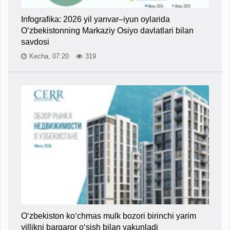
Infografika: 2026 yil yanvar–iyun oylarida
O‘zbekistonning Markaziy Osiyo davlatlari bilan
savdosi
Kecha, 07:20
319
O‘zbekiston ko‘chmas mulk bozori birinchi yarim
yillikni barqaror o‘sish bilan yakunladi