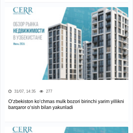
31/07, 14:35
277
O‘zbekiston ko‘chmas mulk bozori birinchi yarim yillikni
barqaror o‘sish bilan yakunladi