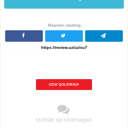
Maqolani ulashing
IZOH QOLDIRISH
Izohlar qo'shilmagan