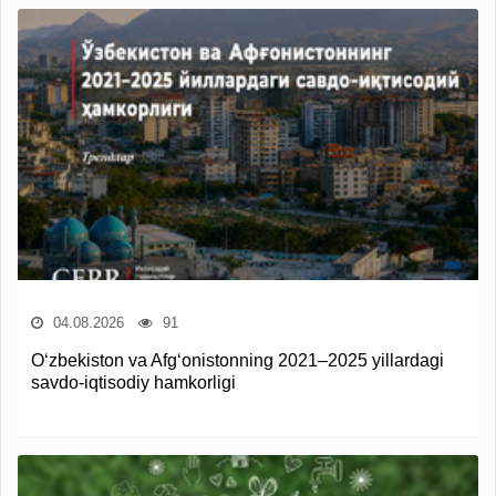
04.08.2026
91
O‘zbekiston va Afg‘onistonning 2021–2025 yillardagi
savdo-iqtisodiy hamkorligi