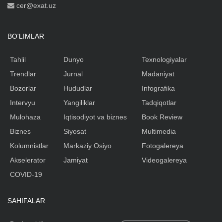
cer@exat.uz
BO'LIMLAR
Tahlil
Dunyo
Texnologiyalar
Trendlar
Jurnal
Madaniyat
Bozorlar
Hududlar
Infografika
Intervyu
Yangiliklar
Tadqiqotlar
Mulohaza
Iqtisodiyot va biznes
Book Review
Biznes
Siyosat
Multimedia
Kolumnistlar
Markaziy Osiyo
Fotogalereya
Akselerator
Jamiyat
Videogalereya
COVID-19
SAHIFALAR