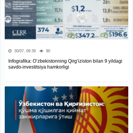
30/07, 09:39
90
Infografika: O‘zbekistonning Qirg‘iziston bilan 9 yildagi
savdo-investitsiya hamkorligi