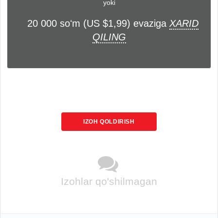
yoki
20 000 soʻm (US $1,99) evaziga
XARID
QILING
IZOH QOLDIRISH
Izohlar qo'shilmagan