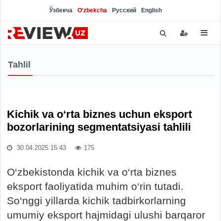
Ўзбекча
O'zbekcha
Русский
English
Tahlil
Kichik va o‘rta biznes uchun eksport
bozorlarining segmentatsiyasi tahlili
30.04.2025 15:43
175
O‘zbekistonda kichik va o‘rta biznes
eksport faoliyatida muhim o‘rin tutadi.
So‘nggi yillarda kichik tadbirkorlarning
umumiy eksport hajmidagi ulushi barqaror