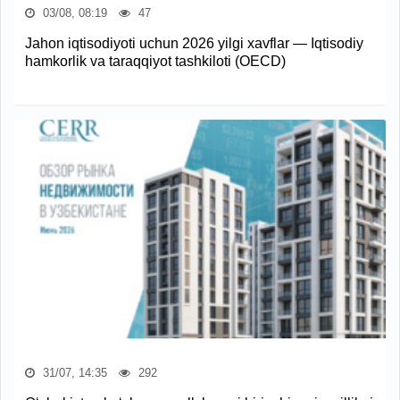
03/08, 08:19
47
Jahon iqtisodiyoti uchun 2026 yilgi xavflar — Iqtisodiy
hamkorlik va taraqqiyot tashkiloti (OECD)
31/07, 14:35
292