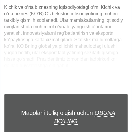
Kichik va o‘rta biznesning iqtisodiyotdagi o‘rni Kichik va
o‘rta biznes (KO‘B) O‘zbekiston iqtisodiyotining muhim
tarkibiy qismi hisoblanadi. Ular mamlakatlarning iqtisodiy
rivojlanishida muhim rol o‘ynab, yangi ish o‘rinlarini
yaratish, innovatsiyalarni rag‘batlantirish va eksportni
ko‘paytirishga katta xizmat qiladi. Statistik ma’lumotlarga
ko‘ra, KO‘Bning global yalpi ichki mahsulotdagi ulushi
yuqori bo‘lib, ular eksport faoliyatining sezilarli qismiga
hissa qo‘shadi. Prezidentimiz tomonidan tadbirkorlikni
qo‘llab-quvvatlashga oid qabul... ...
Maqolani to'liq o'qish uchun
OBUNA
BO'LING