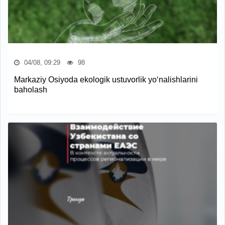
04/08, 09:29
98
Markaziy Osiyoda ekologik ustuvorlik yo‘nalishlarini
baholash