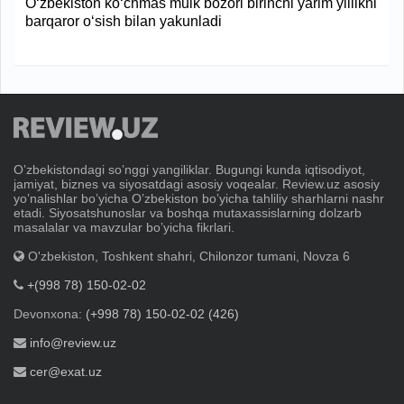
O‘zbekiston ko‘chmas mulk bozori birinchi yarim yillikni
barqaror o‘sish bilan yakunladi
Oʼzbekistondagi soʼnggi yangiliklar. Bugungi kunda iqtisodiyot,
jamiyat, biznes va siyosatdagi asosiy voqealar. Review.uz asosiy
yoʼnalishlar boʼyicha Oʼzbekiston boʼyicha tahliliy sharhlarni nashr
etadi. Siyosatshunoslar va boshqa mutaxassislarning dolzarb
masalalar va mavzular boʼyicha fikrlari.
O'zbekiston, Toshkent shahri, Chilonzor tumani, Novza 6
+(998 78) 150-02-02
Devonxona:
(+998 78) 150-02-02 (426)
info@review.uz
cer@exat.uz